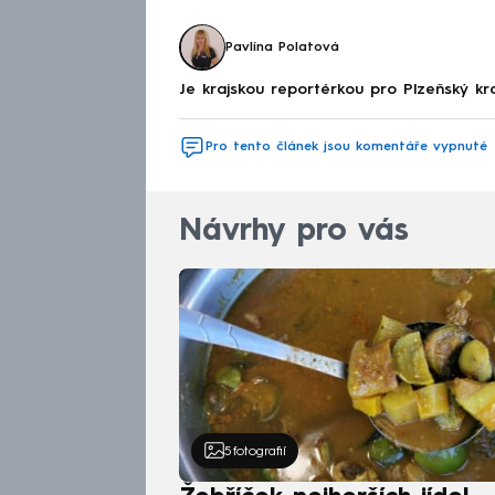
Pavlína Polatová
Je krajskou reportérkou pro Plzeňský k
Pro tento článek jsou komentáře vypnuté
Návrhy pro vás
5
fotografií