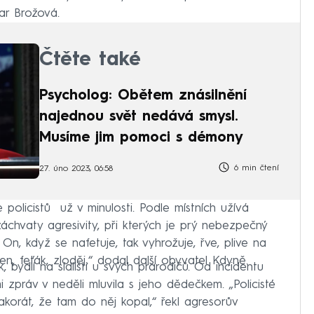
ar Brožová.
Čtěte také
Psycholog: Obětem znásilnění
najednou svět nedává smysl.
Musíme jim pomoci s démony
6 min čtení
27. úno 2023, 06:58
olicistů už v minulosti. Podle místních užívá
záchvaty agresivity, při kterých je prý nebezpečný
 On, když se nafetuje, tak vyhrožuje, řve, plive na
lázen, feťák, zloděj,“ dodal další obyvatel Kdyně.
 bydlí na sídlišti u svých prarodičů. Od incidentu
zpráv v neděli mluvila s jeho dědečkem. „Policisté
, akorát, že tam do něj kopal,“ řekl agresorův