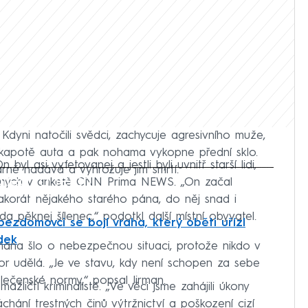
Kdyni natočili svědci, zachycuje agresivního muže,
 kapotě auta a pak nohama vykopne přední sklo.
byl asi vyfetovanej a jestli byli uvnitř starší lidi,
lgárně nadává a vyhrožuje jim smrtí.
iled to fetch
ovaných v anketě CNN Prima NEWS. „On začal
 akorát nějakého starého pána, do něj snad i
da pěknej šílenec,“ podotkl další místní obyvatel.
bezdomovci se bojí vraha, který oběti uřízl
dek
mana šlo o nebezpečnou situaci, protože nikdo v
r udělá. „Je ve stavu, kdy není schopen za sebe
ečenské normy,“ popsal Jirman.
žličtí kriminalisté. „Ve věci jsme zahájili úkony
chání trestných činů výtržnictví a poškození cizí