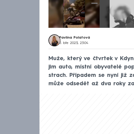
Pavlína Polatová
5. bře 2023, 23:04
Muže, který ve čtvrtek v Kdyn
jim auto, místní obyvatelé popi
strach. Případem se nyní již z
může odsedět až dva roky za