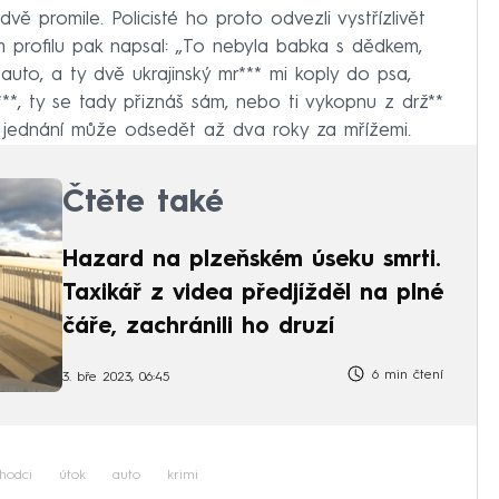
ě promile. Policisté ho proto odvezli vystřízlivět
profilu pak napsal: „To nebyla babka s dědkem,
 auto, a ty dvě ukrajinský mr*** mi koply do psa,
***, ty se tady přiznáš sám, nebo ti vykopnu z drž**
vé jednání může odsedět až dva roky za mřížemi.
Čtěte také
Hazard na plzeňském úseku smrti.
Taxikář z videa předjížděl na plné
čáře, zachránili ho druzí
6 min čtení
3. bře 2023, 06:45
hodci
útok
auto
krimi