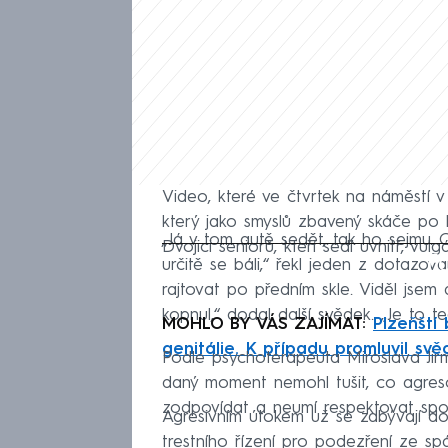
Video, které ve čtvrtek na náměstí v 
který jako smyslů zbavený skáče po
„Já v tom autě sedět, tak ho sejmu. On 
Dvojici seniorů, kteří sedí uvnitř, vu
Fa
určitě se báli,“ řekl jeden z dotaz
rajtovat po předním skle. Viděl jsem
kopnul,“ dodal další svědek. „Je to te
MOHLO BY VÁS ZAJÍMAT:
Plzeňští 
genitálie. K případu promluvil svě
Podle psychoterapeuta Miroslava Jir
daný moment nemohl tušit, co agreso
zodpovídat a neumí respektovat spol
Agresivním útokem už se zabývají doma
trestního řízení pro podezření ze spá