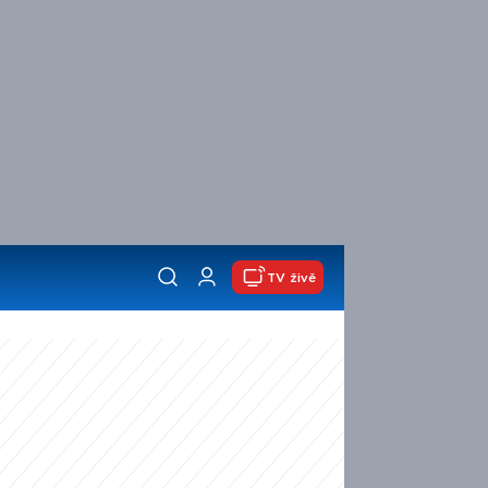
TV živě