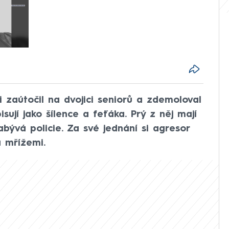
i zaútočil na dvojici seniorů a zdemoloval
sují jako šílence a feťáka. Prý z něj mají
abývá policie. Za své jednání si agresor
 mřížemi.