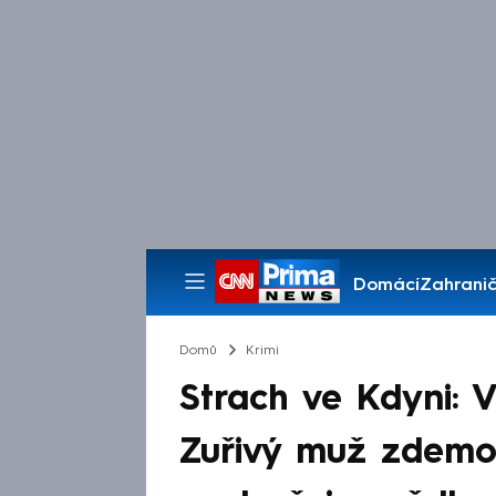
Domácí
Zahranič
Pořady
Domů
Krimi
Strach ve Kdyni: V
Zuřivý muž zdemol