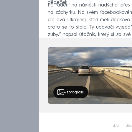
dědeček.
Po řádění na náměstí nadýchal přes dv
na záchytku. Na svém facebookovém 
ale dva Ukrajinci, kteří měli dědkovo
proto se to stalo. Ty udavači vyjeba
zuby,“ napsal útočník, který si za s
4
fotografií
sklo
důc