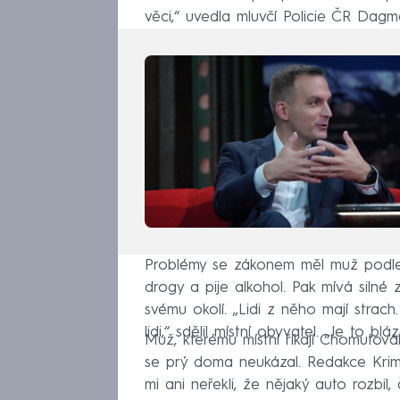
věci,“ uvedla mluvčí Policie ČR Dagm
Problémy se zákonem měl muž podle p
drogy a pije alkohol. Pak mívá silné 
svému okolí. „Lidi z něho mají strach.
lidi,“ sdělil místní obyvatel. „Je to b
Muž, kterému místní říkají Chomutovák,
se prý doma neukázal. Redakce Krimi 
mi ani neřekli, že nějaký auto rozbil