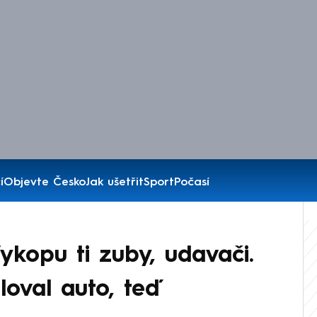
í
Objevte Česko
Jak ušetřit
Sport
Počasí
ykopu ti zuby, udavači.
oval auto, teď