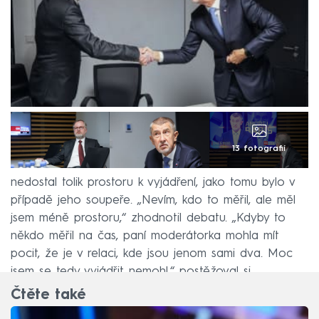
13 fotografií
Babišovi především vadilo, že ze svého pohledu
nedostal tolik prostoru k vyjádření, jako tomu bylo v
případě jeho soupeře. „Nevím, kdo to měřil, ale měl
jsem méně prostoru,“ zhodnotil debatu. „Kdyby to
někdo měřil na čas, paní moderátorka mohla mít
pocit, že je v relaci, kde jsou jenom sami dva. Moc
jsem se tedy vyjádřit nemohl,“ postěžoval si.
Čtěte také