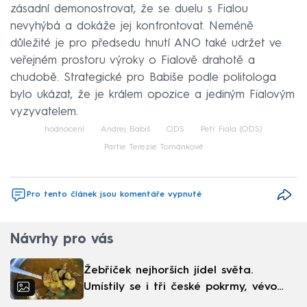
zásadní demonostrovat, že se duelu s Fialou
nevyhýbá a dokáže jej konfrontovat. Neméně
důležité je pro předsedu hnutí ANO také udržet ve
veřejném prostoru výroky o Fialově drahotě a
chudobě. Strategické pro Babiše podle politologa
bylo ukázat, že je králem opozice a jediným Fialovým
vyzyvatelem.
hodnocení
Andrej Babiš
ODS
Petr Fiala (ODS)
Partie Terezie Tománkové
Pro tento článek jsou komentáře vypnuté
Návrhy pro vás
Žebříček nejhorších jídel světa.
Umístily se i tři české pokrmy, vévodí
skandinávská kuchyně