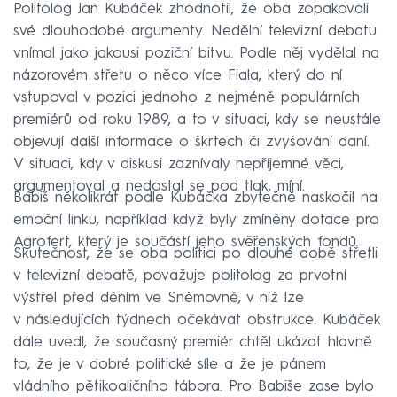
Politolog Jan Kubáček zhodnotil, že oba zopakovali
své dlouhodobé argumenty. Nedělní televizní debatu
vnímal jako jakousi poziční bitvu. Podle něj vydělal na
názorovém střetu o něco více Fiala, který do ní
vstupoval v pozici jednoho z nejméně populárních
premiérů od roku 1989, a to v situaci, kdy se neustále
objevují další informace o škrtech či zvyšování daní.
V situaci, kdy v diskusi zaznívaly nepříjemné věci,
argumentoval a nedostal se pod tlak, míní.
Babiš několikrát podle Kubáčka zbytečně naskočil na
emoční linku, například když byly zmíněny dotace pro
Agrofert, který je součástí jeho svěřenských fondů.
Skutečnost, že se oba politici po dlouhé době střetli
v televizní debatě, považuje politolog za prvotní
výstřel před děním ve Sněmovně, v níž lze
v následujících týdnech očekávat obstrukce. Kubáček
dále uvedl, že současný premiér chtěl ukázat hlavně
to, že je v dobré politické síle a že je pánem
vládního pětikoaličního tábora. Pro Babiše zase bylo