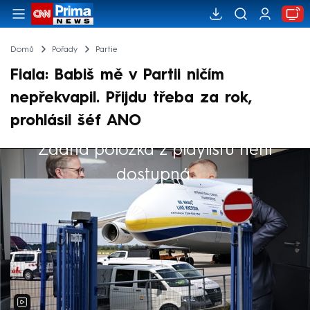
Domů
Pořady
Partie
Fiala: Babiš mě v Partii ničím
nepřekvapil. Přijdu třeba za rok,
prohlásil šéf ANO
Žádná položka z playlistu není
Výběr redakce
dostupná.