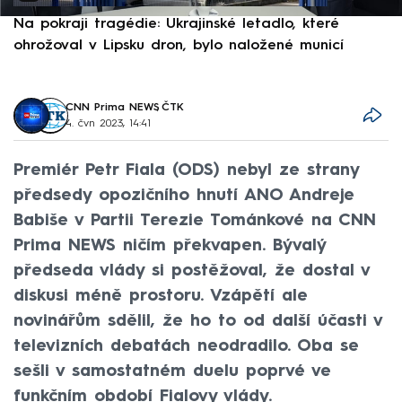
Na pokraji tragédie: Ukrajinské letadlo, které
P
ohrožoval v Lipsku dron, bylo naložené municí
e
CNN Prima NEWS
,
ČTK
4. čvn 2023, 14:41
Premiér Petr Fiala (ODS) nebyl ze strany
předsedy opozičního hnutí ANO Andreje
Babiše v Partii Terezie Tománkové na CNN
Prima NEWS ničím překvapen. Bývalý
předseda vlády si postěžoval, že dostal v
diskusi méně prostoru. Vzápětí ale
novinářům sdělil, že ho to od další účasti v
televizních debatách neodradilo. Oba se
sešli v samostatném duelu poprvé ve
funkčním období Fialovy vlády.