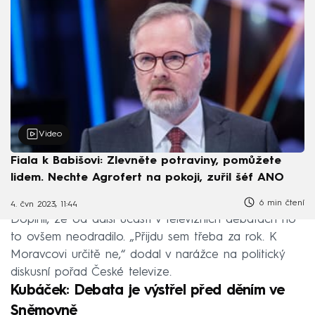
Video
Fiala k Babišovi: Zlevněte potraviny, pomůžete
lidem. Nechte Agrofert na pokoji, zuřil šéf ANO
6 min čtení
4. čvn 2023, 11:44
Doplnil, že od další účasti v televizních debatách ho
to ovšem neodradilo. „Přijdu sem třeba za rok. K
Moravcovi určitě ne,“ dodal v narážce na politický
diskusní pořad České televize.
Kubáček: Debata je výstřel před děním ve
Sněmovně