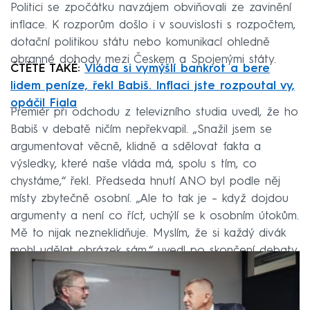
Politici se zpočátku navzájem obviňovali ze zavinění
inflace. K rozporům došlo i v souvislosti s rozpočtem,
dotační politikou státu nebo komunikací ohledně
obranné dohody mezi Českem a Spojenými státy.
ČTĚTE TAKÉ:
Vláda si vymýšlí bankrot a bere
lidem peníze, řekl Babiš. Inflaci jste rozpoutal vy,
opáčil Fiala
Premiér při odchodu z televizního studia uvedl, že ho
Babiš v debatě ničím nepřekvapil. „Snažil jsem se
argumentovat věcně, klidně a sdělovat fakta a
výsledky, které naše vláda má, spolu s tím, co
chystáme,“ řekl. Předseda hnutí ANO byl podle něj
místy zbytečně osobní. „Ale to tak je – když dojdou
argumenty a není co říct, uchýlí se k osobním útokům.
Mě to nijak nezneklidňuje. Myslím, že si každý divák
mohl udělat obrázek sám,“ uvedl po skončení debaty.