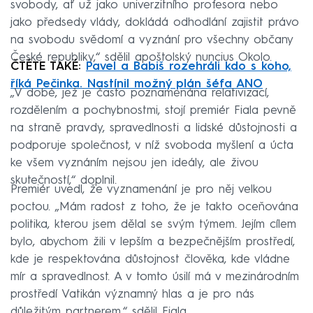
svobody, ať už jako univerzitního profesora nebo
jako předsedy vlády, dokládá odhodlání zajistit právo
na svobodu svědomí a vyznání pro všechny občany
České republiky,“ sdělil apoštolský nuncius Okolo.
ČTĚTE TAKÉ:
Pavel a Babiš rozehráli kdo s koho,
říká Pečinka. Nastínil možný plán šéfa ANO
„V době, jež je často poznamenána relativizací,
rozdělením a pochybnostmi, stojí premiér Fiala pevně
na straně pravdy, spravedlnosti a lidské důstojnosti a
podporuje společnost, v níž svoboda myšlení a úcta
ke všem vyznáním nejsou jen ideály, ale živou
skutečností,“ doplnil.
Premiér uvedl, že vyznamenání je pro něj velkou
poctou. „Mám radost z toho, že je takto oceňována
politika, kterou jsem dělal se svým týmem. Jejím cílem
bylo, abychom žili v lepším a bezpečnějším prostředí,
kde je respektována důstojnost člověka, kde vládne
mír a spravedlnost. A v tomto úsilí má v mezinárodním
prostředí Vatikán významný hlas a je pro nás
důležitým partnerem,“ sdělil Fiala.