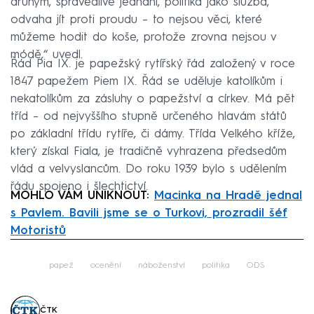
druhým, spravedlivé jednání, politika jako služba,
odvaha jít proti proudu – to nejsou věci, které
můžeme hodit do koše, protože zrovna nejsou v
módě,“ uvedl.
Řád Pia IX. je papežský rytířský řád založený v roce
1847 papežem Piem IX. Řád se uděluje katolíkům i
nekatolíkům za zásluhy o papežství a církev. Má pět
tříd – od nejvyššího stupně určeného hlavám států
po základní třídu rytíře, či dámy. Třída Velkého kříže,
který získal Fiala, je tradičně vyhrazena předsedům
vlád a velvyslancům. Do roku 1939 bylo s udělením
řádu spojeno i šlechtictví.
MOHLO VÁM UNIKNOUT:
Macinka na Hradě jednal
s Pavlem. Bavili jsme se o Turkovi, prozradil šéf
Motoristů
Failed to fetch
papež
ocenění
náboženství
politika
ODS
ČTK