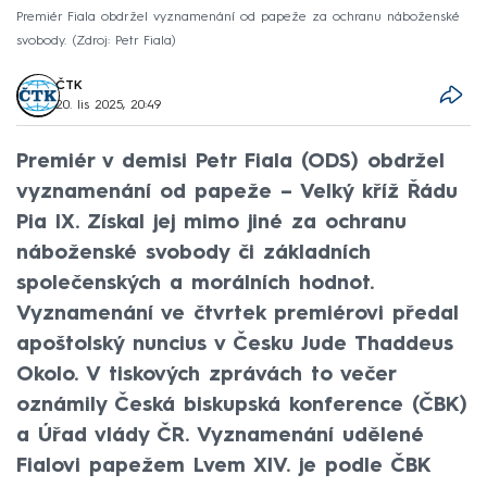
Premiér Fiala obdržel vyznamenání od papeže za ochranu náboženské
svobody.
Zdroj: Petr Fiala
ČTK
20. lis 2025, 20:49
Premiér v demisi Petr Fiala (ODS) obdržel
vyznamenání od papeže – Velký kříž Řádu
Pia IX. Získal jej mimo jiné za ochranu
náboženské svobody či základních
společenských a morálních hodnot.
Vyznamenání ve čtvrtek premiérovi předal
apoštolský nuncius v Česku Jude Thaddeus
Okolo. V tiskových zprávách to večer
oznámily Česká biskupská konference (ČBK)
a Úřad vlády ČR. Vyznamenání udělené
Fialovi papežem Lvem XIV. je podle ČBK