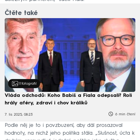
Čtěte také
11
fotografií
Vláda odchodů: Koho Babiš a Fiala odepsali? Roli
hrály aféry, zdraví i chov králíků
6 min čtení
7. lis 2025, 08:23
Podle něj je to i povzbuzení, aby dál prosazoval
hodnoty, na nichž jeho politika stála. „Slušnost, úcta k