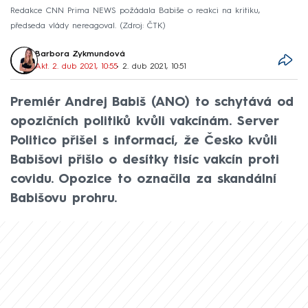
Redakce CNN Prima NEWS požádala Babiše o reakci na kritiku,
předseda vlády nereagoval.
Zdroj: ČTK
Barbora Zykmundová
Akt. 2. dub 2021, 10:55
• 2. dub 2021, 10:51
Premiér Andrej Babiš (ANO) to schytává od
opozičních politiků kvůli vakcínám. Server
Politico přišel s informací, že Česko kvůli
Babišovi přišlo o desítky tisíc vakcín proti
covidu. Opozice to označila za skandální
Babišovu prohru.