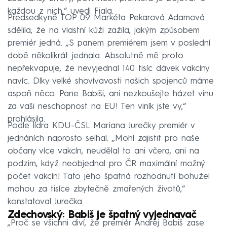
každou z nich,“ uvedl Fiala.
Předsedkyně TOP 09 Markéta Pekarová Adamová
sdělila, že na vlastní kůži zažila, jakým způsobem
premiér jedná. „S panem premiérem jsem v poslední
době několikrát jednala. Absolutně mě proto
nepřekvapuje, že nevyjednal 140 tisíc dávek vakcíny
navíc. Díky velké shovívavosti našich spojenců máme
aspoň něco. Pane Babiši, ani nezkoušejte házet vinu
za vaši neschopnost na EU! Ten viník jste vy,“
prohlásila.
Podle lídra KDU-ČSL Mariana Jurečky premiér v
jednáních naprosto selhal. „Mohl zajistit pro naše
občany více vakcín, neudělal to ani včera, ani na
podzim, když neobjednal pro ČR maximální možný
počet vakcín! Tato jeho špatná rozhodnutí bohužel
mohou za tisíce zbytečně zmařených životů,“
konstatoval Jurečka.
Zdechovský: Babiš je špatný vyjednavač
„Proč se všichni diví, že premiér Andrej Babiš zase