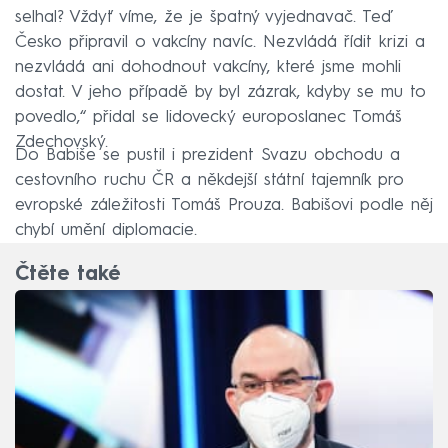
selhal? Vždyť víme, že je špatný vyjednavač. Teď
Česko připravil o vakcíny navíc. Nezvládá řídit krizi a
nezvládá ani dohodnout vakcíny, které jsme mohli
dostat. V jeho případě by byl zázrak, kdyby se mu to
povedlo,“ přidal se lidovecký europoslanec Tomáš
Zdechovský.
Do Babiše se pustil i prezident Svazu obchodu a
cestovního ruchu ČR a někdejší státní tajemník pro
evropské záležitosti Tomáš Prouza. Babišovi podle něj
chybí umění diplomacie.
Čtěte také