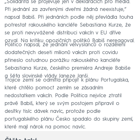
„Solidarita se projevuje jen v deklaracích pro média.
Při jednání za zavřenými dveřmi žádná neexistuje,“
napsal Babiš. Při jednáních podle něj převládla touha
potrestat rakouského kancléře Sebastiana Kurze, že
se proti nevyvážené distribuci vakcín v EU dříve
ozval. Na kritiku opozičních politiků Babiš nereagoval.
Politico napsal, že jednání velvyslanců o rozdělení
dodatečných deseti milionů vakcín proti covidu
přineslo ostudnou porážku rakouského kancléře
Sebastiana Kurze, českého premiéra Andreje Babiše
a šéfa slovinské vlády Janeze Janši.
Trojice zemí se odmítla připojit k plánu Portugalska,
které chtělo pomoct zemím se zásadním
nedostatkem vakcín. Podle Politica nejvíce ztratil
právě Babiš, který se svým postojem připravil o
desítky tisíc dávek navíc, protože podle
portugalského plánu Česko spadalo do skupiny zemí,
které mají nárok na pomoc navíc.