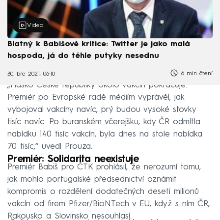
Video
Blatný k Babišově kritice: Twitter je jako malá
hospoda, já do téhle putyky nesednu
6 min čtení
30. bře 2021, 06:10
„Fiasko České republiky okolo vakcín pokračuje.
Premiér po Evropské radě médiím vyprávěl, jak
vybojoval vakcíny navíc, prý budou vysoké stovky
tisíc navíc. Po buranském včerejšku, kdy ČR odmítla
nabídku 140 tisíc vakcín, byla dnes na stole nabídka
70 tisíc,“ uvedl Prouza.
Premiér: Solidarita neexistuje
Premiér Babiš pro ČTK prohlásil, že nerozumí tomu,
jak mohlo portugalské předsednictví oznámit
kompromis o rozdělení dodatečných deseti milionů
vakcín od firem Pfizer/BioNTech v EU, když s ním ČR,
Rakousko a Slovinsko nesouhlasí.