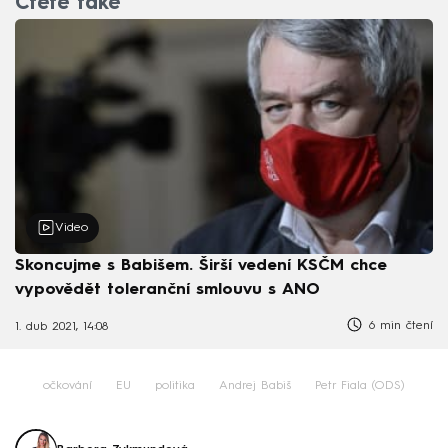
Čtěte také
Video
Skoncujme s Babišem. Širší vedení KSČM chce
vypovědět toleranční smlouvu s ANO
6 min čtení
1. dub 2021, 14:08
očkování
EU
politika
Andrej Babiš
Petr Fiala (ODS)