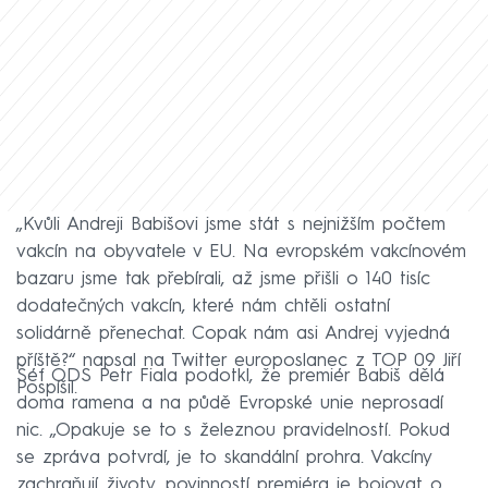
„Kvůli Andreji Babišovi jsme stát s nejnižším počtem
vakcín na obyvatele v EU. Na evropském vakcínovém
bazaru jsme tak přebírali, až jsme přišli o 140 tisíc
dodatečných vakcín, které nám chtěli ostatní
solidárně přenechat. Copak nám asi Andrej vyjedná
příště?“ napsal na Twitter europoslanec z TOP 09 Jiří
Šéf ODS Petr Fiala podotkl, že premiér Babiš dělá
Pospíšil.
doma ramena a na půdě Evropské unie neprosadí
nic. „Opakuje se to s železnou pravidelností. Pokud
se zpráva potvrdí, je to skandální prohra. Vakcíny
zachraňují životy, povinností premiéra je bojovat o