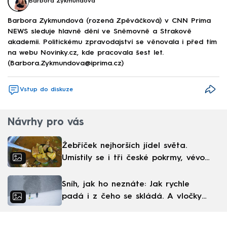
Barbora Zykmundová
Barbora Zykmundová (rozená Zpěváčková) v CNN Prima
NEWS sleduje hlavně dění ve Sněmovně a Strakově
akademii. Politickému zpravodajství se věnovala i před tím
na webu Novinky.cz, kde pracovala šest let.
(Barbora.Zykmundova@iprima.cz)
Vstup do diskuze
Návrhy pro vás
Žebříček nejhorších jídel světa.
Umístily se i tři české pokrmy, vévodí
skandinávská kuchyně
Sníh, jak ho neznáte: Jak rychle
padá i z čeho se skládá. A vločky
nejsou bílé