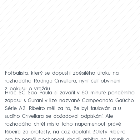
Fotbalista, který se dopustil zběsilého útoku na
rozhodčího Rodriga Crivellara, nyní čelí obvinění
z pokusu o vraždu.
Hráč SC Sao Paula si zavařil v 60. minutě pondělního
zápasu s Gurani v lize nazvané Campeonato Gaúcho
Série A2. Ribeiro měl za to, že byl faulován a u
sudího Crivellara se dožadoval odpískání. Ale
rozhodčího chtěl místo toho napomenout právě
Ribeira za protesty, na což doplatil. 30letý Ribeiro
pro to neměl pochopení, shodil arbitra na trávník a