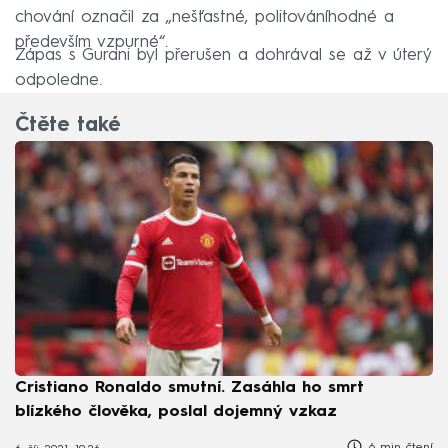
chování označil za „nešťastné, politováníhodné a
především vzpurné“.
Zápas s Gurani byl přerušen a dohrával se až v úterý
odpoledne.
Čtěte také
Cristiano Ronaldo smutní. Zasáhla ho smrt
blízkého člověka, poslal dojemný vzkaz