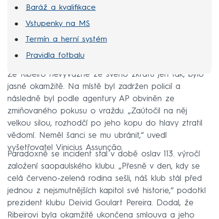
Baráž a kvalifikace
Vstupenky na MS
Termín a herní systém
Pravidla fotbalu
Že Ribeiro nevyvázne ze svého zkratu jen tak, bylo
jasné okamžitě. Na místě byl zadržen policií a
následně byl podle agentury AP obviněn ze
zmiňovaného pokusu o vraždu. „Zaútočil na něj
velkou silou, rozhodčí po jeho kopu do hlavy ztratil
vědomí. Neměl šanci se mu ubránit,“ uvedl
vyšetřovatel Vinicius Assunção.
Paradoxně se incident stal v době oslav 113. výročí
založení saopaulského klubu. „Přesně v den, kdy se
celá červeno-zelená rodina sešli, náš klub stál před
jednou z nejsmutnějších kapitol své historie,“ podotkl
prezident klubu Deivid Goulart Pereira. Dodal, že
Ribeirovi byla okamžitě ukončena smlouva a jeho