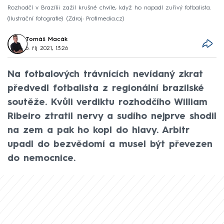
Rozhodčí v Brazílii zažil krušné chvíle, když ho napadl zuřivý fotbalista.
(Ilustrační fotografie)
Zdroj: Profimedia.cz
Tomáš Macák
6. říj 2021, 13:26
Na fotbalových trávnících nevídaný zkrat
předvedl fotbalista z regionální brazilské
soutěže. Kvůli verdiktu rozhodčího William
Ribeiro ztratil nervy a sudího nejprve shodil
na zem a pak ho kopl do hlavy. Arbitr
upadl do bezvědomí a musel být převezen
do nemocnice.