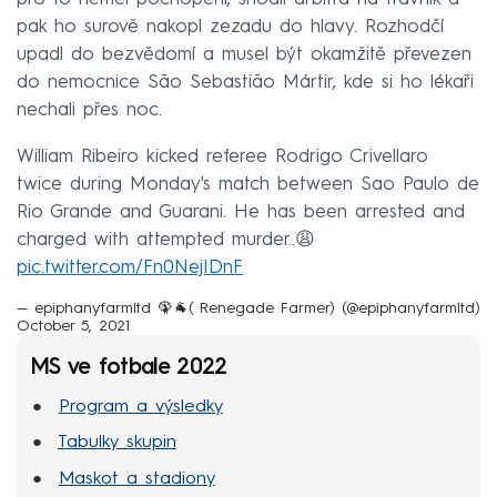
pak ho surově nakopl zezadu do hlavy. Rozhodčí
upadl do bezvědomí a musel být okamžitě převezen
do nemocnice São Sebastião Mártir, kde si ho lékaři
nechali přes noc.
William Ribeiro kicked referee Rodrigo Crivellaro
twice during Monday's match between Sao Paulo de
Rio Grande and Guarani. He has been arrested and
charged with attempted murder..😩
pic.twitter.com/Fn0NejIDnF
— epiphanyfarmltd 🦚🐐( Renegade Farmer) (@epiphanyfarmltd)
October 5, 2021
MS ve fotbale 2022
Program a výsledky
Tabulky skupin
Maskot a stadiony