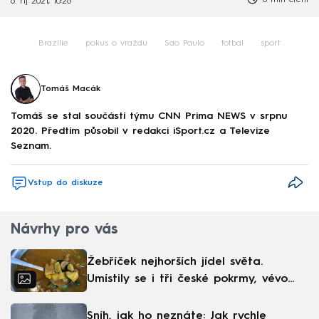
6 min čtení
6. říj 2021, 10:26
Brazílie
pokus o vraždu
Sao Paulo
fotbal
sport
Tomáš Macák
Tomáš se stal součástí týmu CNN Prima NEWS v srpnu
2020. Předtím působil v redakci iSport.cz a Televize
Seznam.
Vstup do diskuze
Návrhy pro vás
Žebříček nejhorších jídel světa.
Umístily se i tři české pokrmy, vévodí
skandinávská kuchyně
Sníh, jak ho neznáte: Jak rychle