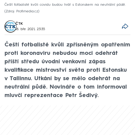
Čeští fotbalisté kvůli covidu budou hrát s Estonskem na neutrální půdě.
Zdroj: Profimedia.cz
ČTK
18. bře 2021, 23:35
Čeští fotbalisté kvůli zpřísněným opatřením
proti koronaviru nebudou moci odehrát
příští středu úvodní venkovní zápas
kvalifikace mistrovství světa proti Estonsku
v Tallinnu. Utkání by se mělo odehrát na
neutrální půdě. Novináře o tom informoval
mluvčí reprezentace Petr Šedivý.