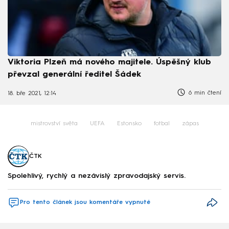
Viktoria Plzeň má nového majitele. Úspěšný klub
převzal generální ředitel Šádek
6 min čtení
18. bře 2021, 12:14
mistrovství světa
UEFA
Estonsko
fotbal
zápas
ČTK
Spolehlivý, rychlý a nezávislý zpravodajský servis.
Pro tento článek jsou komentáře vypnuté