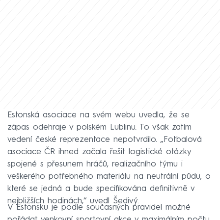
Estonská asociace na svém webu uvedla, že se
zápas odehraje v polském Lublinu. To však zatím
vedení české reprezentace nepotvrdilo. „Fotbalová
asociace ČR ihned začala řešit logistické otázky
spojené s přesunem hráčů, realizačního týmu i
veškerého potřebného materiálu na neutrální půdu, o
které se jedná a bude specifikována definitivně v
nejbližších hodinách,“ uvedl Šedivý.
V Estonsku je podle současných pravidel možné
pořádat venkovní sportovní akce v maximálním počtu