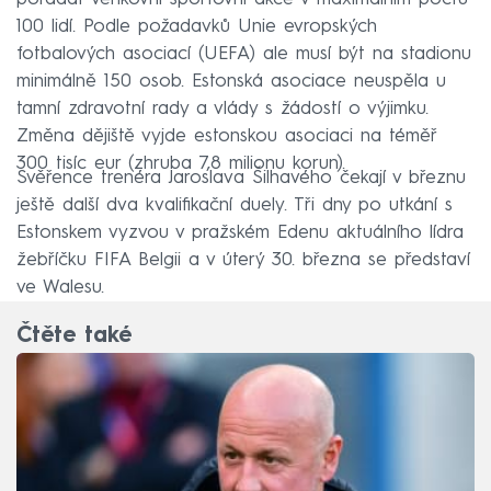
100 lidí. Podle požadavků Unie evropských
fotbalových asociací (UEFA) ale musí být na stadionu
minimálně 150 osob. Estonská asociace neuspěla u
tamní zdravotní rady a vlády s žádostí o výjimku.
Změna dějiště vyjde estonskou asociaci na téměř
300 tisíc eur (zhruba 7,8 milionu korun).
Svěřence trenéra Jaroslava Šilhavého čekají v březnu
ještě další dva kvalifikační duely. Tři dny po utkání s
Estonskem vyzvou v pražském Edenu aktuálního lídra
žebříčku FIFA Belgii a v úterý 30. března se představí
ve Walesu.
Čtěte také