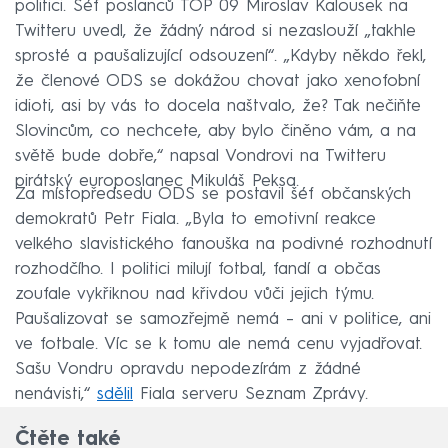
politici. Šéf poslanců TOP 09 Miroslav Kalousek na
Twitteru uvedl, že žádný národ si nezaslouží „takhle
sprosté a paušalizující odsouzení“. „Kdyby někdo řekl,
že členové ODS se dokážou chovat jako xenofobní
idioti, asi by vás to docela naštvalo, že? Tak nečiňte
Slovincům, co nechcete, aby bylo činěno vám, a na
světě bude dobře,“ napsal Vondrovi na Twitteru
pirátský europoslanec Mikuláš Peksa.
Za místopředsedu ODS se postavil šéf občanských
demokratů Petr Fiala. „Byla to emotivní reakce
velkého slavistického fanouška na podivné rozhodnutí
rozhodčího. I politici milují fotbal, fandí a občas
zoufale vykřiknou nad křivdou vůči jejich týmu.
Paušalizovat se samozřejmě nemá –⁠ ani v politice, ani
ve fotbale. Víc se k tomu ale nemá cenu vyjadřovat.
Sašu Vondru opravdu nepodezírám z žádné
nenávisti,“
sdělil
Fiala serveru Seznam Zprávy.
Čtěte také