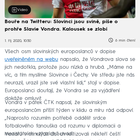
Video
Bouře na Twitteru: Slovinci jsou svině, píše o
prohře Slavie Vondra. Kalousek se zlobí
6 min čtení
1. říj 2020, 10:50
Všech osm slovinských europoslanců v dopise
uveřejněném na webu
napsalo, že Vondrova slova se
jich nedotkla, protože jsou nízká a hrubá. „Máme na
víc, a tím myslíme Slovince i Čechy. Ve středu jste nás
neurazil, urazil jste své vlastní lidi,“ stojí v dopise.
Europoslanci doufají, že Vondra se za vyjádření
dokáže omluvit.
Vondra v pátek ČTK napsal, že slovinským
europoslancům příští týden v klidu a míru rád odpoví.
„Naprosto rozumím potřebě oddělit srdce
fotbalového fanouška od rozumu v diplomacii a
mezistátních vztazích,“ uvedl.
Vondru v minulých dnech kritizovali někteří čeští