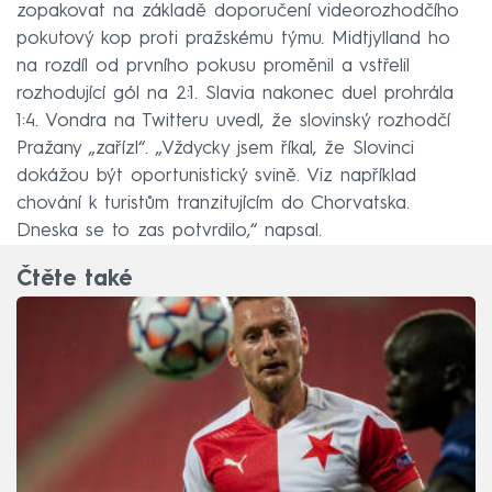
zopakovat na základě doporučení videorozhodčího
pokutový kop proti pražskému týmu. Midtjylland ho
na rozdíl od prvního pokusu proměnil a vstřelil
rozhodující gól na 2:1. Slavia nakonec duel prohrála
1:4. Vondra na Twitteru uvedl, že slovinský rozhodčí
Pražany „zařízl“. „Vždycky jsem říkal, že Slovinci
dokážou být oportunistický svině. Viz například
chování k turistům tranzitujícím do Chorvatska.
Dneska se to zas potvrdilo,“ napsal.
Čtěte také