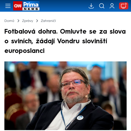
Domů
Zprávy
Zahraničí
Fotbalová dohra. Omluvte se za slova
o sviních, žádají Vondru slovinští
europoslanci