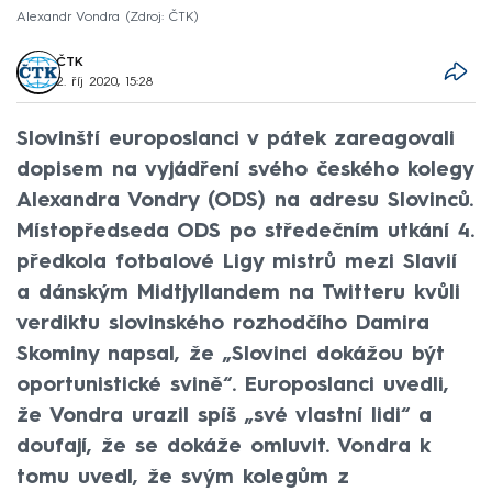
Alexandr Vondra
Zdroj: ČTK
ČTK
2. říj 2020, 15:28
Slovinští europoslanci v pátek zareagovali
dopisem na vyjádření svého českého kolegy
Alexandra Vondry (ODS) na adresu Slovinců.
Místopředseda ODS po středečním utkání 4.
předkola fotbalové Ligy mistrů mezi Slavií
a dánským Midtjyllandem na Twitteru kvůli
verdiktu slovinského rozhodčího Damira
Skominy napsal, že „Slovinci dokážou být
oportunistické svině“. Europoslanci uvedli,
že Vondra urazil spíš „své vlastní lidi“ a
doufají, že se dokáže omluvit. Vondra k
tomu uvedl, že svým kolegům z