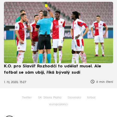
K.O. pro Slavii? Rozhodčí to udělat musel. Ale
fotbal se sám ubíjí, říká bývalý sudí
6 min čtení
1. říj 2020, 15:27
Twitter
SK Slavia Praha
Slovinsko
fotbal
europoslanci