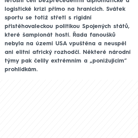
letošní čelí bezprecedentní diplomatické a
logistické krizi přímo na hranicích. Svátek
sportu se totiž střetl s rigidní
přistěhovaleckou politikou Spojených států,
které šampionát hostí. Řada fanoušků
nebyla na území USA vpuštěna a neuspěl
ani elitní africký rozhodčí. Některé národní
týmy pak čelily extrémním a „ponižujícím“
prohlídkám.