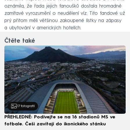
oznámila, že řada jejich fanoušků dostala hromadné
zamítavé vyrozumění o neudělení víz. Tito fandové už
prý přitom měli většinou zakoupené lístky na zápasy
a ubytování v amerických hotelích.
Čtěte také
17
fotografií
PŘEHLEDNĚ: Podívejte se na 16 stadionů MS ve
fotbale. Češi zavítají do ikonického stánku