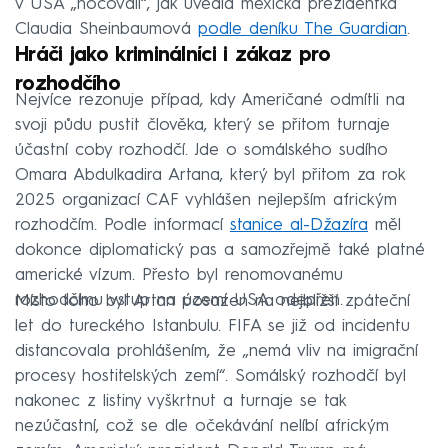
v USA „nocovali“, jak uvedla mexická prezidentka
Claudia Sheinbaumová
podle deníku The Guardian
.
Hráči jako kriminálníci i zákaz pro
rozhodčího
Nejvíce rezonuje případ, kdy Američané odmítli na
svoji půdu pustit člověka, který se přitom turnaje
účastní coby rozhodčí. Jde o somálského sudího
Omara Abdulkadira Artana, který byl přitom za rok
2025 organizací CAF vyhlášen nejlepším africkým
rozhodčím. Podle informací
stanice al-Džazíra
měl
dokonce diplomatický pas a samozřejmě také platné
americké vízum. Přesto byl renomovanému
rozhodčímu vstup na území USA odepřen.
Místo toho byl Artan posazen na nejbližší zpáteční
let do tureckého Istanbulu. FIFA se již od incidentu
distancovala prohlášením, že „nemá vliv na imigrační
procesy hostitelských zemí“. Somálský rozhodčí byl
nakonec z listiny vyškrtnut a turnaje se tak
nezúčastní, což se dle očekávání nelíbí africkým