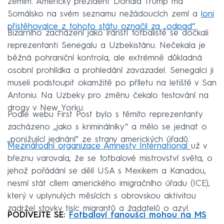
zemím. Americký prezident Donald Trump má
Somálsko na svém seznamu nežádoucích zemí a
loni
přistěhovalce z tohoto státu označil za „odpad“
.
Bizarního zacházení jako íránští fotbalisté se dočkali
reprezentanti Senegalu a Uzbekistánu. Nečekala je
běžná pohraniční kontrola, ale extrémně důkladná
osobní prohlídka a prohledání zavazadel. Senegalci ji
museli podstoupit okamžitě po příletu na letiště v San
Antoniu. Na Uzbeky pro změnu čekalo testování na
drogy v New Yorku.
Podle webu First Post bylo s těmito reprezentanty
zacházeno „jako s kriminálníky“ a mělo se jednat o
„ponižující jednání“ ze strany amerických úřadů.
Mezinárodní organizace Amnesty International
už v
březnu varovala, že se fotbalové mistrovství světa, o
jehož pořádání se dělí USA s Mexikem a Kanadou,
nesmí stát cílem amerického imigračního úřadu (ICE),
který v uplynulých měsících s obrovskou aktivitou
zadržel stovky tisíc migrantů a žadatelů o azyl.
PODÍVEJTE SE:
Fotbaloví fanoušci mohou na MS