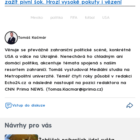
zažít pivní šok. Hrozí vysoké pokuty i vězení
Failed to fetch
Mexiko
politika
FIFA
fotbal
USA
Tomáš Kačmár
Věnuje se převážně zahraniční politické scéně, konkrétně
USA a válce na Ukrajině. Nenechává ho chladným ani
domácí politika, akcentuje témata spojená s naším
resortem zahraničí. Tomáš vystudoval Mediální studia na
Metropolitní univerzitě. Téměř čtyři roky působil v redakci
Echo24.cz a následně nastoupil na pozici redaktora na
CNN Prima NEWS. (Tomas.Kacmar@iprima.cz)
Vstup do diskuze
Návrhy pro vás