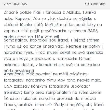
6 min čtení
9. čvn 2026, 06:29
Značné potíže hlásí i fanoušci z Alžírska, Tuniska
nebo Kapverd. Zde se však dostalo na výjimku a
občané těchto států, kteří již mají koupené lístky na
zápas a stihli projít prověřovacím systémem PASS,
budou moci do USA vstoupit.
Samostatnou kapitolou jsou Íránci, s jejichž státem
Trump už od konce února válčí. Represe se dotkly i
národního týmu. Hráči museli čekat na svá americká
víza a i když je společně s realizačním týmem
nakonec dostali, v kompletní sestavě na americkou
půdu nevstoupili.
Američané totiž povolení neudělili oficiálnímu
fotografovi národního týmu. Aby toho nebylo málo,
USA zakázaly íránským fotbalistům uspořádat
tréninkový kemp před šampionátem na svém území.
Íránci se nakonec narychlo přesunuli do mexické
Tijuany, protože americké úřady si nepřály, aby Íránci