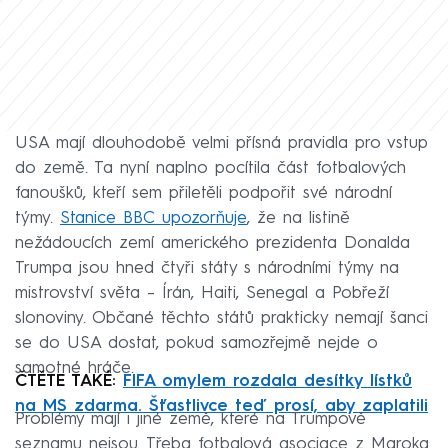
USA mají dlouhodobě velmi přísná pravidla pro vstup
do země. Ta nyní naplno pocítila část fotbalových
fanoušků, kteří sem přiletěli podpořit své národní
týmy.
Stanice BBC upozorňuje
, že na listině
nežádoucích zemí amerického prezidenta Donalda
Trumpa jsou hned čtyři státy s národními týmy na
mistrovství světa – Írán, Haiti, Senegal a Pobřeží
slonoviny. Občané těchto států prakticky nemají šanci
se do USA dostat, pokud samozřejmě nejde o
samotné hráče.
ČTĚTE TAKÉ:
FIFA omylem rozdala desítky lístků
na MS zdarma. Šťastlivce teď prosí, aby zaplatili
Problémy mají i jiné země, které na Trumpově
seznamu nejsou. Třeba fotbalová asociace z Maroka