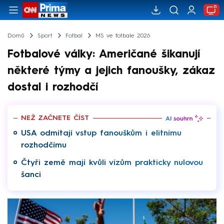
Domů
Sport
Fotbal
MS ve fotbale 2026
Fotbalové války: Američané šikanují
některé týmy a jejich fanoušky, zákaz
dostal i rozhodčí
NEŽ ZAČNETE ČÍST
USA odmítají vstup fanouškům i elitnímu
rozhodčímu
Čtyři země mají kvůli vízům prakticky nulovou
šanci