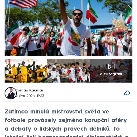
8 fotografií
Tomáš Kačmár
9. čvn 2026, 19:53
Zatímco minulá mistrovství světa ve
fotbale provázely zejména korupční aféry
a debaty o lidských právech dělníků, to