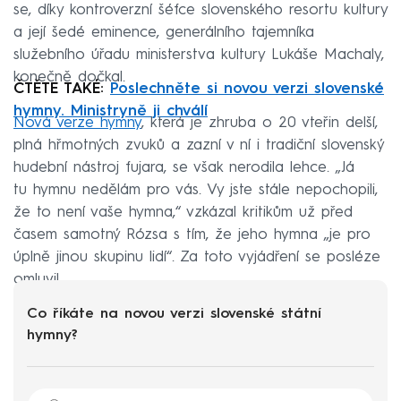
se, díky kontroverzní šéfce slovenského resortu kultury
a její šedé eminence, generálního tajemníka
služebního úřadu ministerstva kultury Lukáše Machaly,
konečně dočkal.
ČTĚTE TAKÉ:
Poslechněte si novou verzi slovenské
hymny. Ministryně ji chválí
Nová verze hymny
, která je zhruba o 20 vteřin delší,
plná hřmotných zvuků a zazní v ní i tradiční slovenský
hudební nástroj fujara, se však nerodila lehce. „Já
tu hymnu nedělám pro vás. Vy jste stále nepochopili,
že to není vaše hymna,“ vzkázal kritikům už před
časem samotný Rózsa s tím, že jeho hymna „je pro
úplně jinou skupinu lidí“. Za toto vyjádření se posléze
omluvil.
Co říkáte na novou verzi slovenské státní
hymny?