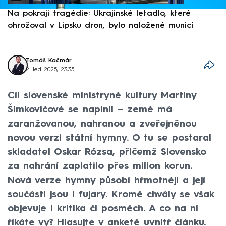
Na pokraji tragédie: Ukrajinské letadlo, které
P
ohrožoval v Lipsku dron, bylo naložené municí
e
Tomáš Kačmár
2. led 2025, 23:35
Cíl slovenské ministryně kultury Martiny
Šimkovičové se naplnil – země má
zaranžovanou, nahranou a zveřejněnou
novou verzi státní hymny. O tu se postaral
skladatel Oskar Rózsa, přičemž Slovensko
za nahrání zaplatilo přes milion korun.
Nová verze hymny působí hřmotněji a její
součástí jsou i fujary. Kromě chvály se však
objevuje i kritika či posměch. A co na ni
říkáte vy? Hlasujte v anketě uvnitř článku.