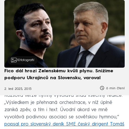
10
fotografií
Fico dál hrozí Zelenskému kvůli plynu. Snížíme
podporu Ukrajinců na Slovensku, varoval
6 min čtení
2. led 2025, 20:15
Rózsova verze hymny vyvolává snad všechny reakce.
„Výsledkem je přehnaná orchestrace, v níž úplně
zaniká zpěv, a tím i text. Úvodní akord ve mně
vyvolává podivnou asociaci se sovětskou hymnou,“
popsal pro slovenský deník SME český dirigent Tomáš