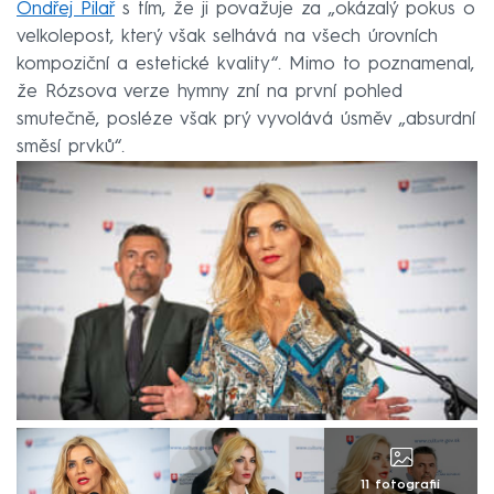
Ondřej Pilař
s tím, že ji považuje za „okázalý pokus o
velkolepost, který však selhává na všech úrovních
kompoziční a estetické kvality“. Mimo to poznamenal,
že Rózsova verze hymny zní na první pohled
smutečně, posléze však prý vyvolává úsměv „absurdní
směsí prvků“.
11 fotografií