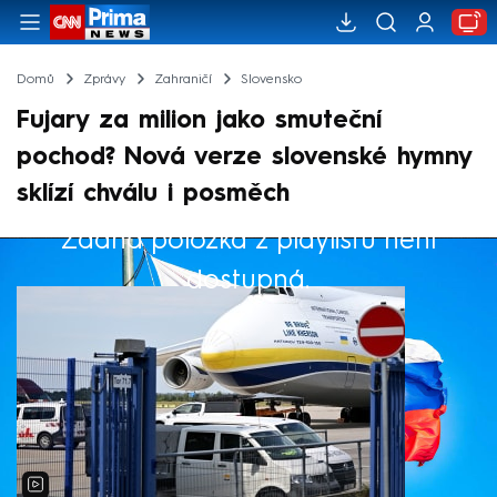
Domů
Zprávy
Zahraničí
Slovensko
Fujary za milion jako smuteční
pochod? Nová verze slovenské hymny
sklízí chválu i posměch
Žádná položka z playlistu není
Výběr redakce
dostupná.