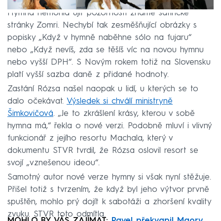
Hymna nemohla ujít pozornosti známé satirické
stránky Zomri. Nechybí tak zesměšňující obrázky s
popisky „Když v hymně naběhne sólo na fujaru“
nebo „Když nevíš, zda se těšíš víc na novou hymnu
nebo vyšší DPH“. S Novým rokem totiž na Slovensku
platí vyšší sazba daně z přidané hodnoty.
Zastání Rózsa našel naopak u lidí, u kterých se to
dalo očekávat.
Výsledek si chválí ministryně
Šimkovičová
. „Je to zkrášlení krásy, kterou v sobě
hymna má,“ řekla o nové verzi. Podobně mluví i vlivný
funkcionář z jejího resortu Machala, který v
dokumentu STVR tvrdil, že Rózsa oslovil resort se
svojí „vznešenou ideou“.
Samotný autor nové verze hymny si však nyní stěžuje.
Přišel totiž s tvrzením, že když byl jeho výtvor prvně
spuštěn, mohlo prý dojít k sabotáži a zhoršení kvality
zvuku. STVR toto odmítla.
MOHLO BY VÁS ZAJÍMAT:
Pavel překvapil Maory