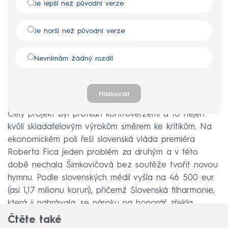
Je lepší než původní verze
Je horší než původní verze
Nevnímám žádný rozdíl
Hlasovat
Celý projekt byl protkán kontroverzemi a to nejen
kvůli skladatelovým výrokům směrem ke kritikům. Na
ekonomickém poli řeší slovenská vláda premiéra
Roberta Fica jeden problém za druhým a v této
době nechala Šimkovičová bez soutěže tvořit novou
hymnu. Podle slovenských médií vyšla na 46 500 eur
(asi 1,17 milionu korun), přičemž Slovenská filharmonie,
která ji nahrávala, se nároku na honorář zřekla.
Čtěte také