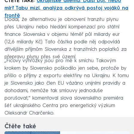
ČTĚTE TAKÉ:
Ukrajinské dilema: Další boj, nebo
mír? Tabu mizí, analýza odkrývá postoj vojáků na
frontě
Dodal, že alternativou je obnovení tranzitu plynu
přes Ukrajinu nebo hledání kompenzací pro státní
finance Slovenska v objemu téměř půl miliardy eur
(12,6 miliardy Kč). Tato částka podle něj odpovídá
dřívějším příjmům Slovenska z tranzitních poplatků za
přepravu plynu přes své území.
„Ficovy výhrůžky jsou pro mě k smíchu. Takovým
krokem by Slovensko poškodilo jen sebe, protože by
přišlo o příjmy z exportu elektřiny na Ukrajinu. K tomu
je Slovensko jako člen EU vázáno unijními pravidly a
dohodami, nemůže tak smlouvy jednoduše
porušovat,“ komentoval slova slovenského premiéra
šéf ukrajinského Centra pro energetický výzkum
Oleksandr Charčenko.
Čtěte také