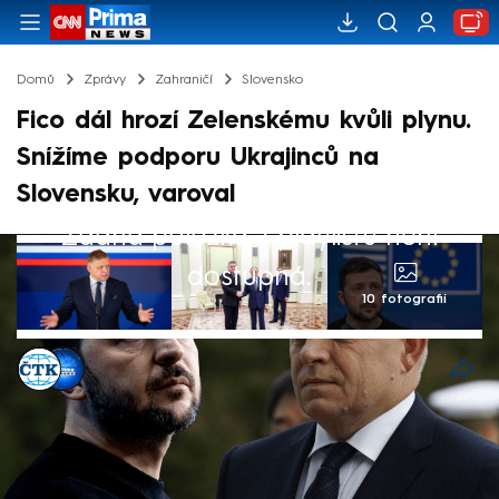
Domů
Zprávy
Zahraničí
Slovensko
Fico dál hrozí Zelenskému kvůli plynu.
Snížíme podporu Ukrajinců na
Slovensku, varoval
Žádná položka z playlistu není
dostupná.
10 fotografií
ČTK
,
CNN Prima NEWS
Akt. 2. led 2025, 20:15
• 2. led 2025, 18:14
Slovenský premiér Robert Fico pohrozil
Ukrajině vedle zastavení dodávek elektřiny