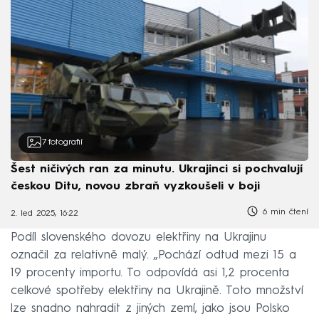
7
fotografií
Šest ničivých ran za minutu. Ukrajinci si pochvalují
českou Ditu, novou zbraň vyzkoušeli v boji
6 min čtení
2. led 2025, 16:22
Podíl slovenského dovozu elektřiny na Ukrajinu
označil za relativně malý. „Pochází odtud mezi 15 a
19 procenty importu. To odpovídá asi 1,2 procenta
celkové spotřeby elektřiny na Ukrajině. Toto množství
lze snadno nahradit z jiných zemí, jako jsou Polsko