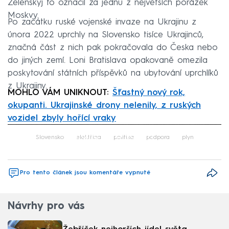
Zelenskyj to označil za jednu z největších porážek
Moskvy.
Po začátku ruské vojenské invaze na Ukrajinu z
února 2022 uprchly na Slovensko tisíce Ukrajinců,
značná část z nich pak pokračovala do Česka nebo
do jiných zemí. Loni Bratislava opakovaně omezila
poskytování státních příspěvků na ubytování uprchlíků
z Ukrajiny.
MOHLO VÁM UNIKNOUT:
Šťastný nový rok,
okupanti. Ukrajinské drony nelenily, z ruských
vozidel zbyly hořící vraky
Failed to fetch
Slovensko
elektřina
politika
podpora
plyn
Pro tento článek jsou komentáře vypnuté
Návrhy pro vás