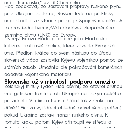
nebo Rumunsko,“ uvedl Charčenko.
Fico zopakoval, že zastavení přepravy ruského plynu
přes Ukrajinu podle něj Ruskou federaci prakticky
nepoškodí a že situace prospěje Spojeným státům. A
to prostřednictvím vyšších dodávek zkapalněného
zemního plynu (LNG) do Evropy.
Nynější Ficova vláda podobně jako Maďarsko
kritizuje protiruské sankce, které zavedla Evropská
unie. Předloni krátce po svém nástupu do úřadu
slovenská vláda zastavila Kyjevu vojenskou pomoc ze
státních zásob. Umožnila ale pokračování komerčních
dodávek vojenského materiálu.
Slovensko už v minulosti podporu omezilo
Zelenskyj minulý týden Fica obvinil, že otevřel druhou
energetickou frontu proti Ukrajině na pokyn ruského
prezidenta Vladimira Putina. Učinil tak v reakci na
dřívější Ficova vyjádření ohledně odvetných opatření,
pokud Ukrajina zastaví tranzit ruského plynu. K
tomuto kroku potom Kyjev přistoupil ve středu a