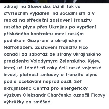
také snížením podpory Ukrajinců, kteří se
zdržují na Slovensku. Učinil tak ve
čtvrtečním vyjádření na sociální síti a v
reakci na středeční zastavení tranzitu
ruského plynu přes Ukrajinu po vypršení
příslušného kontraktu mezi ruským
podnikem Gazprom a ukrajinským
Naftohazem. Zastavení tranzitu Fico
označil za sabotáž ze strany ukrajinského
prezidenta Volodymyra Zelenského. Kyjev,
který už téměř tři roky čelí ruské vojenské
invazi, platnost smlouvy o tranzitu plynu
podle očekávání neprodloužil. Šéf
ukrajinského Centra pro energetický
výzkum Oleksandr Charčenko označil Ficovy
výhrůžky za směšné.