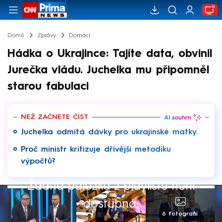
Domů
Zprávy
Domácí
Hádka o Ukrajince: Tajíte data, obvinil
Jurečka vládu. Juchelka mu připomněl
starou fabulaci
NEŽ ZAČNETE ČÍST
Juchelka odmítá dávky pro ukrajinské matky.
Proč ministr kritizuje dřívější metodiku
výpočtů?
Žádná položka z playlistu není
dostupná.
6 fotografií