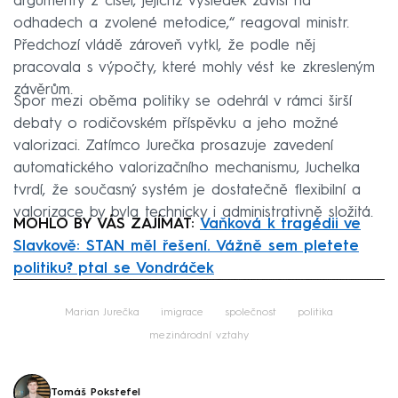
argumenty z čísel, jejichž výsledek závisí na
odhadech a zvolené metodice,“ reagoval ministr.
Předchozí vládě zároveň vytkl, že podle něj
pracovala s výpočty, které mohly vést ke zkresleným
závěrům.
Spor mezi oběma politiky se odehrál v rámci širší
debaty o rodičovském příspěvku a jeho možné
valorizaci. Zatímco Jurečka prosazuje zavedení
automatického valorizačního mechanismu, Juchelka
tvrdí, že současný systém je dostatečně flexibilní a
valorizace by byla technicky i administrativně složitá.
MOHLO BY VÁS ZAJÍMAT:
Vaňková k tragédii ve
Slavkově: STAN měl řešení. Vážně sem pletete
politiku? ptal se Vondráček
Failed to fetch
Marian Jurečka
imigrace
společnost
politika
mezinárodní vztahy
Tomáš Pokstefel