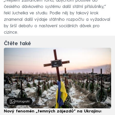
„Nejsem zastáncem toho, abychom pouštěli do
českého dávkového systému další státní příslušníky,“
řekl Juchelka ve studiu. Podle něj by takový krok
znamenal další výdaje státního rozpočtu a vyžadoval
by širší debatu o nastavení sociálních dávek pro
cizince.
Čtěte také
9
fotografií
Nový fenomén „temných zájezdů“ na Ukrajinu: