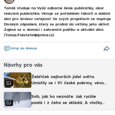
Tomáš studuje na Vyšší odborné škole publicistiky, obor
televizní publicistika. Věnuje se pořádáním táborů a dalších
akcí pro širokou veřejnost. Ve svých projektech se inspiruje
Divokým západem, který se prolíná do většiny jeho aktivit.
Zajímá se o domácí i zahraniční politiku a aktuální dění.
(Tomas.Pokstefel@iprima.cz)
Vstup do diskuze
Návrhy pro vás
Žebříček nejhorších jídel světa.
Umístily se i tři české pokrmy, vévodí
skandinávská kuchyně
Sníh, jak ho neznáte: Jak rychle
padá i z čeho se skládá. A vločky
nejsou bílé