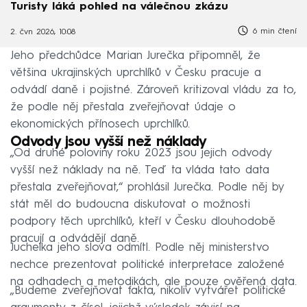
Turisty láká pohled na válečnou zkázu
6 min čtení
2. čvn 2026, 10:08
Jeho předchůdce Marian Jurečka připomněl, že
většina ukrajinských uprchlíků v Česku pracuje a
odvádí daně i pojistné. Zároveň kritizoval vládu za to,
že podle něj přestala zveřejňovat údaje o
ekonomických přínosech uprchlíků.
Odvody jsou vyšší než náklady
„Od druhé poloviny roku 2023 jsou jejich odvody
vyšší než náklady na ně. Teď ta vláda tato data
přestala zveřejňovat,“ prohlásil Jurečka. Podle něj by
stát měl do budoucna diskutovat o možnosti
podpory těch uprchlíků, kteří v Česku dlouhodobě
pracují a odvádějí daně.
Juchelka jeho slova odmítl. Podle něj ministerstvo
nechce prezentovat politické interpretace založené
na odhadech a metodikách, ale pouze ověřená data.
„Budeme zveřejňovat fakta, nikoliv vytvářet politické