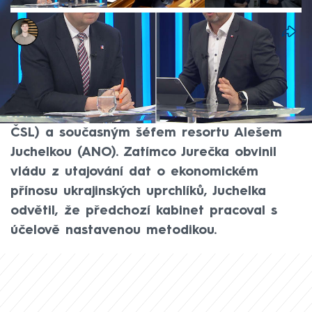
Tomáš Pokstefel
3. čvn 2026, 23:21
Ostrá výměna názorů se strhla v pořadu
360° na CNN Prima NEWS mezi bývalým
ministrem práce Marianem Jurečkou (KDU-
ČSL) a současným šéfem resortu Alešem
Juchelkou (ANO). Zatímco Jurečka obvinil
vládu z utajování dat o ekonomickém
přínosu ukrajinských uprchlíků, Juchelka
odvětil, že předchozí kabinet pracoval s
účelově nastavenou metodikou.