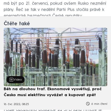
má být po 21. červenci, pokud ovšem Rusko nezmění
plány. Řeč se tak v nedělní Partii Plus stočila právě k
energetické bezpečnosti České republiky.
Čtěte také
Video
Běh na dlouhou trať. Ekonomové vysvětlují, proč
Česko musí elektřinu vyvážet a kupovat zpět
6 min čtení
16. čvc 2022, 08:25
Podle opozičního poslance za SPD Jana Hrnčíře je