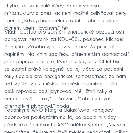
chyba, že se minulé vlády zbavily stěžejní
infrastruktury a dnes tak není možné ovlivňovat ceny
energií. „Kdybychom měli národního obchodníka s
plynem, ušetřili bychom,“ řekl.
Vládní postup pro zajištění energetické bezpečnosti
obhajoval nestraník za KDU-ČSL, poslanec Michael
Kohajda. „Zásobníky jsou z více než 75 procent
naplněny. Na zimní spotřebu přinejmenším domácností
jsme připraveni dobře, lépe než kdy dřív. Chtěl bych
se zeptat právě kolegyně, co její vláda za poslední
roky udělala pro energetickou samostatnost, že nám
teď vyčítá, že z měsíce na měsíc neumíme udělat
další ropovod, další plynovod. Měli čtyři roky a
neudělali vůbec nic,“ zdůraznil. „Mohli budovat
alternativní plynovod,“ dodal.
Poslankyně ANO Margita Balaštíková Kohajdovi
oponovala poukázáním na to, co podle ní vlády
předcházející kabinetu ANO udělaly špatně. „My vám
nevyčítáme, že jste za čtyři měsíce nedokázali udělat