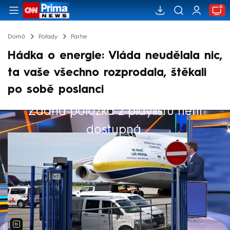
Domů
Pořady
Partie
Hádka o energie: Vláda neudělala nic,
ta vaše všechno rozprodala, štěkali
po sobě poslanci
Žádná položka z playlistu není
Výběr redakce
dostupná.