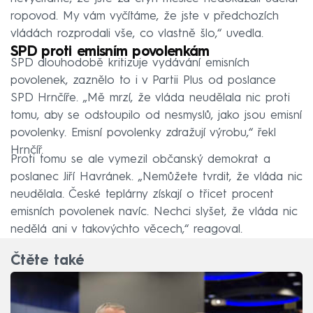
ropovod. My vám vyčítáme, že jste v předchozích
vládách rozprodali vše, co vlastně šlo,“ uvedla.
SPD proti emisním povolenkám
SPD dlouhodobě kritizuje vydávání emisních
povolenek, zaznělo to i v Partii Plus od poslance
SPD Hrnčíře. „Mě mrzí, že vláda neudělala nic proti
tomu, aby se odstoupilo od nesmyslů, jako jsou emisní
povolenky. Emisní povolenky zdražují výrobu,“ řekl
Hrnčíř.
Proti tomu se ale vymezil občanský demokrat a
poslanec Jiří Havránek. „Nemůžete tvrdit, že vláda nic
neudělala. České teplárny získají o třicet procent
emisních povolenek navíc. Nechci slyšet, že vláda nic
nedělá ani v takovýchto věcech,“ reagoval.
Čtěte také