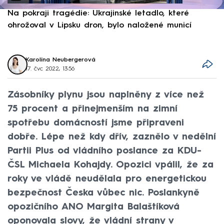
Na pokraji tragédie: Ukrajinské letadlo, které
P
ohrožoval v Lipsku dron, bylo naložené municí
e
Karolína Neubergerová
17. čvc 2022, 13:56
Zásobníky plynu jsou naplněny z více než
75 procent a přinejmenším na zimní
spotřebu domácností jsme připraveni
dobře. Lépe než kdy dřív, zaznělo v nedělní
Partii Plus od vládního poslance za KDU-
ČSL Michaela Kohajdy. Opozici vpálil, že za
roky ve vládě neudělala pro energetickou
bezpečnost Česka vůbec nic. Poslankyně
opozičního ANO Margita Balaštíková
oponovala slovy, že vládní strany v