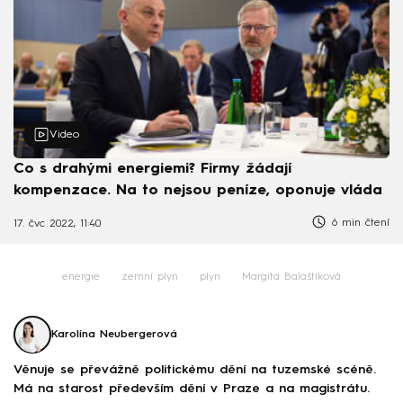
Video
Co s drahými energiemi? Firmy žádají
kompenzace. Na to nejsou peníze, oponuje vláda
6 min čtení
17. čvc 2022, 11:40
energie
zemní plyn
plyn
Margita Balaštíková
Karolína Neubergerová
Věnuje se převážně politickému dění na tuzemské scéně.
Má na starost především dění v Praze a na magistrátu.