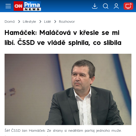
Domů
Lifestyle
Lidé
Rozhovor
Hamáček: Maláčová v křesle se mi
líbí. ČSSD ve vládě splnila, co slíbila
Šéf ČSSD Jan Hamáček: Ze strany si nedělám partaj jednoho muže.