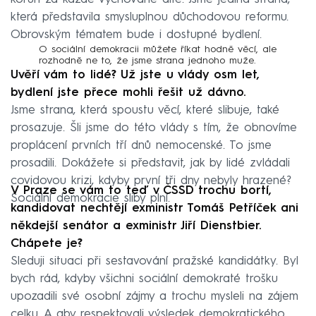
která představila smysluplnou důchodovou reformu.
Obrovským tématem bude i dostupné bydlení.
O sociální demokracii můžete říkat hodně věcí, ale
rozhodně ne to, že jsme strana jednoho muže.
Uvěří vám to lidé? Už jste u vlády osm let,
bydlení jste přece mohli řešit už dávno.
Jsme strana, která spoustu věcí, které slibuje, také
prosazuje. Šli jsme do této vlády s tím, že obnovíme
proplácení prvních tří dnů nemocenské. To jsme
prosadili. Dokážete si představit, jak by lidé zvládali
covidovou krizi, kdyby první tři dny nebyly hrazené?
V Praze se vám to teď v ČSSD trochu bortí,
Sociální demokracie sliby plní.
kandidovat nechtějí exministr Tomáš Petříček ani
někdejší senátor a exministr Jiří Dienstbier.
Chápete je?
Sleduji situaci při sestavování pražské kandidátky. Byl
bych rád, kdyby všichni sociální demokraté trošku
upozadili své osobní zájmy a trochu mysleli na zájem
celku. A aby respektovali výsledek demokratického