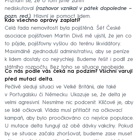
Přiznám se, že o tom jsme zatím
nediskutoval
(rozhovor vznikal v pátek dopoledne –
pozn. red.).
Hlavní je pomoct lidem.
Kdo všechno opravy zaplatí?
Celá řada nemovitostí byla pojištěná. Šéf České
asociace pojišťoven Martin Diviš mě ujistil, že jen co
to půjde, pojišťovny vyšlou do terénu likvidátory.
Maximálně zjednoduší administrativu, aby se peníze
k lidem dostaly co nejrychleji. Budeme řešit i podíl ze
státního rozpočtu. Bez toho se situace neobejde.
Co nás podle vás čeká na podzim? Všichni varují
před mutací delta.
Pečlivě sleduji situaci ve Velké Británii, ale také
v Portugalsku či Německu. Ukazuje se, že delta je
velmi agresivní. Nesmíme nic podcenit. Klíčové je, aby
se lidé očkovali. Vláda musí přitlačit na očkovací
kampaň, aby bylo proočkováno co nejvíce populace.
U mutace delta fungují až obě dávky vakcíny. Pokud
by se situace začala zhoršovat, budeme zase muset