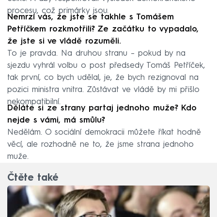
procesu, což primárky jsou.
Nemrzí vás, že jste se takhle s Tomášem
Petříčkem rozkmotřili? Ze začátku to vypadalo,
že jste si ve vládě rozuměli.
To je pravda. Na druhou stranu – pokud by na
sjezdu vyhrál volbu o post předsedy Tomáš Petříček,
tak první, co bych udělal, je, že bych rezignoval na
pozici ministra vnitra. Zůstávat ve vládě by mi přišlo
nekompatibilní.
Děláte si ze strany partaj jednoho muže? Kdo
nejde s vámi, má smůlu?
Nedělám. O sociální demokracii můžete říkat hodně
věcí, ale rozhodně ne to, že jsme strana jednoho
muže.
Čtěte také