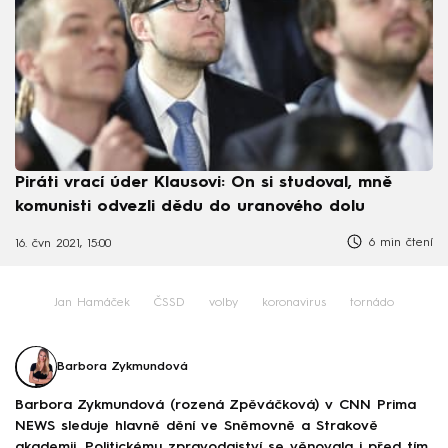
Piráti vrací úder Klausovi: On si studoval, mně
komunisti odvezli dědu do uranového dolu
6 min čtení
16. čvn 2021, 15:00
Jan Hamáček
ČSSD
volby
koronavirus
tornádo
Barbora Zykmundová
Barbora Zykmundová (rozená Zpěváčková) v CNN Prima
NEWS sleduje hlavně dění ve Sněmovně a Strakově
akademii. Politickému zpravodajství se věnovala i před tím