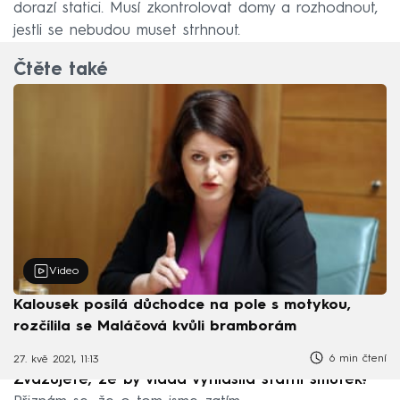
dorazí statici. Musí zkontrolovat domy a rozhodnout,
jestli se nebudou muset strhnout.
Čtěte také
Video
Kalousek posílá důchodce na pole s motykou,
rozčílila se Maláčová kvůli bramborám
6 min čtení
27. kvě 2021, 11:13
Zvažujete, že by vláda vyhlásila státní smutek?