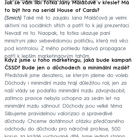
— Jana Maláčová (@JMalacova)
June 23, 2021
Jak se vám líbí fotka Jany Maláčové v křesle? Má
to být hra na seriál House of Cards?
(Smích)
Také mě to zaujalo. Jana Maláčová je velmi
aktivní na sociálních sítích a patří to k její prezentaci.
Nevadí mi to. Naopak, ta fotka ukazuje paní
ministryni jako sebevědomou političku, která má věci
pod kontrolou. Z mého pohledu taková propagace
patří k lepším marketingovým tahům.
Když jsme u toho marketingu, jaká bude kampaň
ČSSD? Bude jen o důchodech a minimální mzdě?
Představili jsme desatero, se kterým jdeme do voleb.
Důchody i minimální mzda hrají důležitou roli, jen za
naší vlády se podařilo minimální mzdu zdvojnásobit,
zatímco pravice nebyla schopna za sedm let na
minimální mzdu sáhnout. Důchody jsou velké téma.
Slibujeme pravidelnou valorizaci a spravedlivé
důchody. Chceme dotáhnout otázku předčasného
odchodu do důchodu pro náročné profese, 500
korun za každé vychované dítě. Jsme jediná strana,