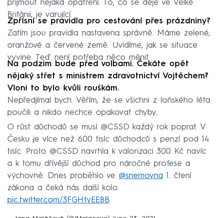
přijmout nějaká opatření. To, co se děje ve Velké
Británii, je varující.
Zpřísní se pravidla pro cestování přes prázdniny?
Zatím jsou pravidla nastavena správně. Máme zelené,
oranžové a červené země. Uvidíme, jak se situace
vyvine. Teď není potřeba něco měnit.
Na podzim bude před volbami. Čekáte opět
nějaký střet s ministrem zdravotnictví Vojtěchem?
Vloni to bylo kvůli rouškám.
Nepředjímal bych. Věřím, že se všichni z loňského léta
poučili a nikdo nechce opakovat chyby.
O růst důchodů se musí @CSSD každý rok poprat. V
Česku je více než 600 tisíc důchodců s penzí pod 14
tisíc. Proto @CSSD navrhla k valorizaci 300 Kč navíc
a k tomu dřívější důchod pro náročné profese a
výchovné. Dnes proběhlo ve
@snemovna
1. čtení
zákona a čeká nás další kolo.
pic.twitter.com/3FGHfvEEBB