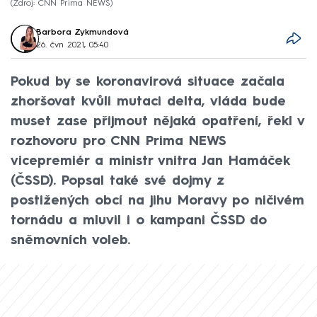
Zdroj: CNN Prima NEWS
Barbora Zykmundová
26. čvn 2021, 05:40
Pokud by se koronavirová situace začala
zhoršovat kvůli mutaci delta, vláda bude
muset zase přijmout nějaká opatření, řekl v
rozhovoru pro CNN Prima NEWS
vicepremiér a ministr vnitra Jan Hamáček
(ČSSD). Popsal také své dojmy z
postižených obcí na jihu Moravy po ničivém
tornádu a mluvil i o kampani ČSSD do
sněmovních voleb.