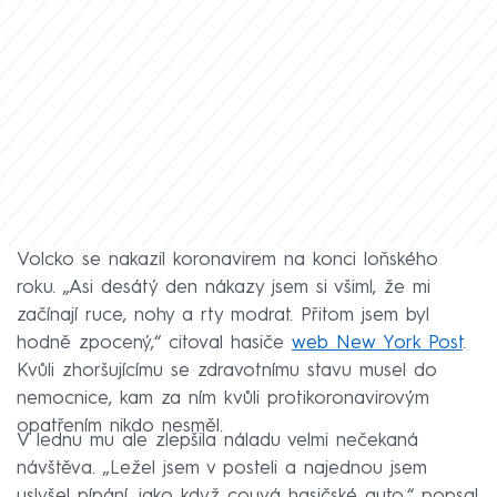
Volcko se nakazil koronavirem na konci loňského
roku. „Asi desátý den nákazy jsem si všiml, že mi
začínají ruce, nohy a rty modrat. Přitom jsem byl
hodně zpocený,“ citoval hasiče
web New York Post
.
Kvůli zhoršujícímu se zdravotnímu stavu musel do
nemocnice, kam za ním kvůli protikoronavirovým
opatřením nikdo nesměl.
V lednu mu ale zlepšila náladu velmi nečekaná
návštěva. „Ležel jsem v posteli a najednou jsem
uslyšel pípání, jako když couvá hasičské auto,“ popsal