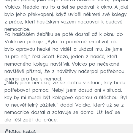
Volcko. Nedalo mu to a šel se podívat k oknu. A jaké
bylo jeho překvapení, když uviděl některé své kolegy
z práce, kteří hasičským vozem nacouvali k budově
nemocnice.
Po hasičském žebříku se poté dostali až k oknu do
Volckova pokoje. „Bylo to poměrně emotivní, ale
bylo opravdu hezké ho vidět a ukázat mu, že jsme
tu pro něj,“ řekl Scott Razo, jeden z hasičů, kteří
nemocného kolegu navštívili. Volcko po nečekané
návštěvě přiznal, že z návštěvy načerpal potřebnou
energii pro boj s nemocí.
„Nikdy jsem nečekal, že se ocitnu v situaci, kdy budu
potřebovat pomoc. Nebyl jsem dosud ani v situaci,
kdy by mi museli být kolegové oporou a útěchou. Byl
to neuvěřitelný zážitek,“ dodal Volcko, který už se z
nemocnice dostal a zotavuje se doma. Už teď se
ale těší zpět do práce.