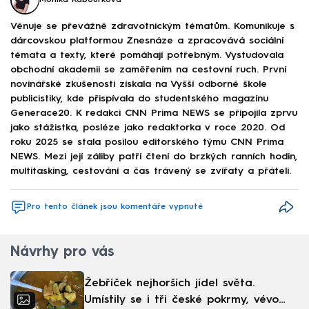
Věnuje se převážně zdravotnickým tématům. Komunikuje s
dárcovskou platformou Znesnáze a zpracovává sociální
témata a texty, které pomáhají potřebným. Vystudovala
obchodní akademii se zaměřením na cestovní ruch. První
novinářské zkušenosti získala na Vyšší odborné škole
publicistiky, kde přispívala do studentského magazínu
Generace20. K redakci CNN Prima NEWS se připojila zprvu
jako stážistka, posléze jako redaktorka v roce 2020. Od
roku 2025 se stala posilou editorského týmu CNN Prima
NEWS. Mezi její záliby patří čtení do brzkých ranních hodin,
multitasking, cestování a čas trávený se zvířaty a přáteli.
Pro tento článek jsou komentáře vypnuté
Návrhy pro vás
Žebříček nejhorších jídel světa.
Umístily se i tři české pokrmy, vévodí