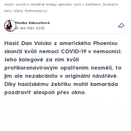
Hasiči využili k návštěvě kolegy speciální auto s žebříkem. (Ilustrační
foto)
Zdroj: Profimedia.cz
Monika Kabourková
30. led 2021, 22:53
Hasič Dan Volcko z amerického Phoenixu
skončil kvůli nemoci COVID-19 v nemocnici.
Jeho kolegové za ním kvůli
protikoronavirovým opatřením nesměli, to
jim ale nezabránilo v originální návštěvě.
Díky hasičskému žebříku mohli kamaráda
pozdravit alespoň přes okno.