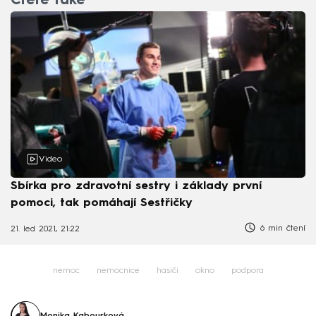
Čtěte také
Video
Sbírka pro zdravotní sestry i základy první
pomoci, tak pomáhají Sestřičky
6 min čtení
21. led 2021, 21:22
nemoc
nemocnice
hasiči
okno
podpora
Monika Kabourková