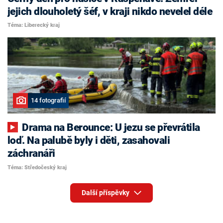
jejich dlouholetý šéf, v kraji nikdo nevelel déle
Téma: Liberecký kraj
14 fotografií
Drama na Berounce: U jezu se převrátila
loď. Na palubě byly i děti, zasahovali
záchranáři
Téma: Středočeský kraj
Další příspěvky