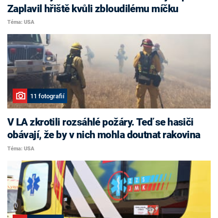
Zaplavil hřiště kvůli zbloudilému míčku
Téma: USA
11 fotografií
V LA zkrotili rozsáhlé požáry. Teď se hasiči
obávají, že by v nich mohla doutnat rakovina
Téma: USA