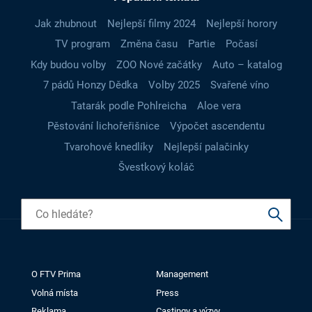
Jak zhubnout
Nejlepší filmy 2024
Nejlepší horory
TV program
Změna času
Partie
Počasí
Kdy budou volby
ZOO Nové začátky
Auto – katalog
7 pádů Honzy Dědka
Volby 2025
Svařené víno
Tatarák podle Pohlreicha
Aloe vera
Pěstování lichořeřišnice
Výpočet ascendentu
Tvarohové knedlíky
Nejlepší palačinky
Švestkový koláč
O FTV Prima
Management
Volná místa
Press
Reklama
Castingy a výzvy