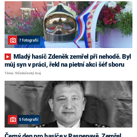
7 fotografií
Mladý hasič Zdeněk zemřel při nehodě. Byl
můj syn v práci, řekl na pietní akci šéf sboru
Téma: Středočeský kraj
5 fotografií
Černý den pro hasiče v Raspenavě. Zemřel