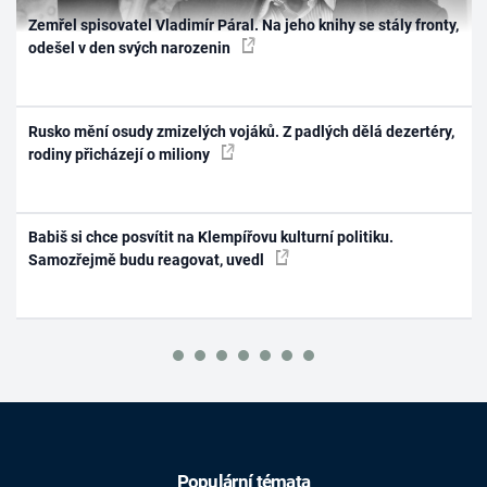
Zemřel spisovatel Vladimír Páral. Na jeho knihy se stály fronty,
odešel v den svých narozenin
Rusko mění osudy zmizelých vojáků. Z padlých dělá dezertéry,
rodiny přicházejí o miliony
Babiš si chce posvítit na Klempířovu kulturní politiku.
Samozřejmě budu reagovat, uvedl
Populární témata