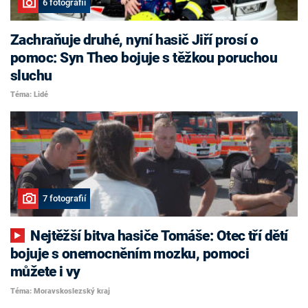
6 fotografií
Zachraňuje druhé, nyní hasič Jiří prosí o
pomoc: Syn Theo bojuje s těžkou poruchou
sluchu
Téma: Lidé
7 fotografií
Nejtěžší bitva hasiče Tomáše: Otec tří dětí
bojuje s onemocněním mozku, pomoci
můžete i vy
Téma: Moravskoslezský kraj