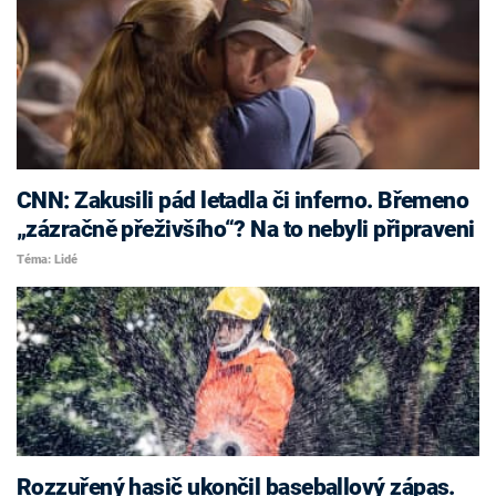
CNN: Zakusili pád letadla či inferno. Břemeno
„zázračně přeživšího“? Na to nebyli připraveni
Téma: Lidé
Rozzuřený hasič ukončil baseballový zápas.