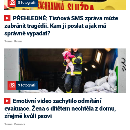
8 fotografií
PŘEHLEDNĚ: Tísňová SMS zpráva může
zabránit tragédii. Kam ji poslat a jak má
správně vypadat?
Téma: Krimi
9 fotografií
Emotivní video zachytilo odmítání
evakuace. Žena s dítětem nechtěla z domu,
zřejmě kvůli psovi
Téma: Domácí