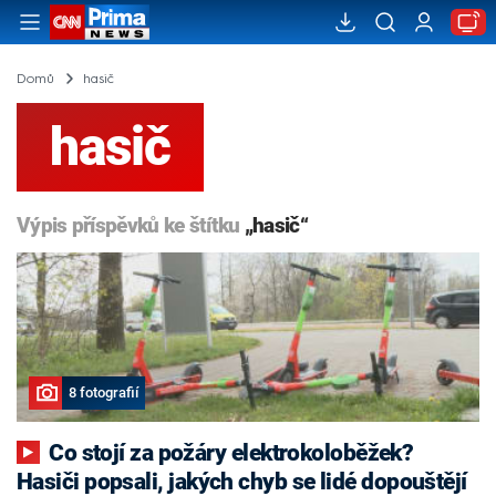
Domů
hasič
hasič
Výpis příspěvků ke štítku
„hasič“
8 fotografií
Co stojí za požáry elektrokoloběžek?
Hasiči popsali, jakých chyb se lidé dopouštějí