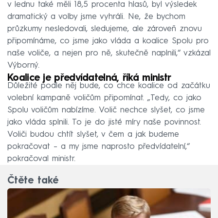
v lednu také měli 18,5 procenta hlasů, byl výsledek
dramatický a volby jsme vyhráli. Ne, že bychom
průzkumy nesledovali, sledujeme, ale zároveň znovu
připomínáme, co jsme jako vláda a koalice Spolu pro
naše voliče, a nejen pro ně, skutečně naplnili,“ vzkázal
Výborný.
Koalice je předvídatelná, říká ministr
Důležité podle něj bude, co chce koalice od začátku
volební kampaně voličům připomínat. „Tedy, co jako
Spolu voličům nabízíme. Volič nechce slyšet, co jsme
jako vláda splnili. To je do jisté míry naše povinnost.
Voliči budou chtít slyšet, v čem a jak budeme
pokračovat – a my jsme naprosto předvídatelní,“
pokračoval ministr.
Čtěte také