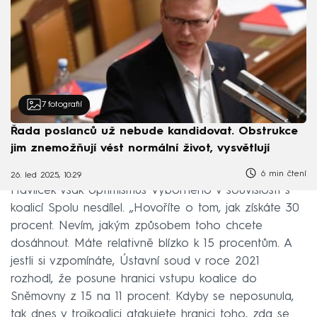
7
fotografií
Řada poslanců už nebude kandidovat. Obstrukce
jim znemožňují vést normální život, vysvětlují
6 min čtení
26. led 2025, 10:29
Havlíček však optimismus Výborného v souvislosti s
koalicí Spolu nesdílel. „Hovoříte o tom, jak získáte 30
procent. Nevím, jakým způsobem toho chcete
dosáhnout. Máte relativně blízko k 15 procentům. A
jestli si vzpomínáte, Ústavní soud v roce 2021
rozhodl, že posune hranici vstupu koalice do
Sněmovny z 15 na 11 procent. Kdyby se neposunula,
tak dnes v trojkoalici atakujete hranici toho, zda se