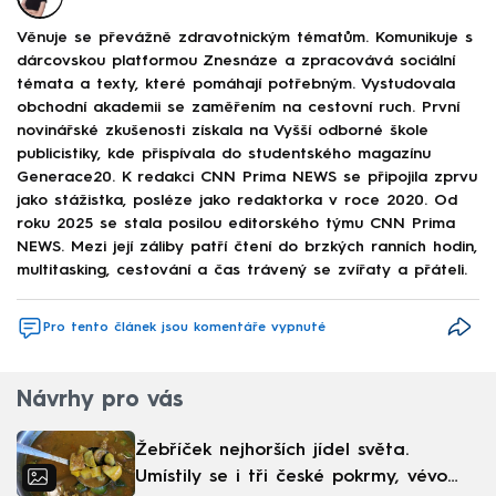
Věnuje se převážně zdravotnickým tématům. Komunikuje s
dárcovskou platformou Znesnáze a zpracovává sociální
témata a texty, které pomáhají potřebným. Vystudovala
obchodní akademii se zaměřením na cestovní ruch. První
novinářské zkušenosti získala na Vyšší odborné škole
publicistiky, kde přispívala do studentského magazínu
Generace20. K redakci CNN Prima NEWS se připojila zprvu
jako stážistka, posléze jako redaktorka v roce 2020. Od
roku 2025 se stala posilou editorského týmu CNN Prima
NEWS. Mezi její záliby patří čtení do brzkých ranních hodin,
multitasking, cestování a čas trávený se zvířaty a přáteli.
Pro tento článek jsou komentáře vypnuté
Návrhy pro vás
Žebříček nejhorších jídel světa.
Umístily se i tři české pokrmy, vévodí