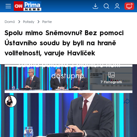
Domů
Pořady
Partie
Spolu mimo Sněmovnu? Bez pomoci
Ústavního soudu by byli na hraně
volitelnosti, varuje Havlíček
Žádná položka z playlistu není
dostupná.
7 fotografií
Monika Kabourková
Akt. 7. dub 2025, 21:19
• 26. led 2025, 11:36
Poslední výzkum analytického ústavu STEM
pro CNN Prima NEWS v pořadu Partie