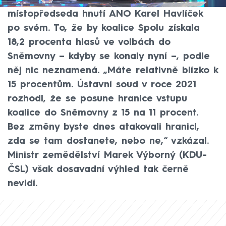
Terezie Tománkové okomentoval první
místopředseda hnutí ANO Karel Havlíček
po svém. To, že by koalice Spolu získala
18,2 procenta hlasů ve volbách do
Sněmovny – kdyby se konaly nyní –, podle
něj nic neznamená. „Máte relativně blízko k
15 procentům. Ústavní soud v roce 2021
rozhodl, že se posune hranice vstupu
koalice do Sněmovny z 15 na 11 procent.
Bez změny byste dnes atakovali hranici,
zda se tam dostanete, nebo ne,“ vzkázal.
Ministr zemědělství Marek Výborný (KDU-
ČSL) však dosavadní výhled tak černě
nevidí.