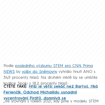
Podle
posledního výzkumu STEM pro CNN Prima
NEWS
by
volby do Sněmovny
vyhrálo hnutí ANO s
34,9 procenty hlasů. Na druhém místě by se umístila
koalice Spolu s 18,2 procenty hlasů.
ČTĚTE TAKÉ:
Hřib je větší sekáč než Bartoš, říká
Ferjenčík. Odchod Michailidu usnadnil
vycentrování Pirátů, domnívá se
„Ve srovnání s rokem 2021, kdy jsme v modelu STEM