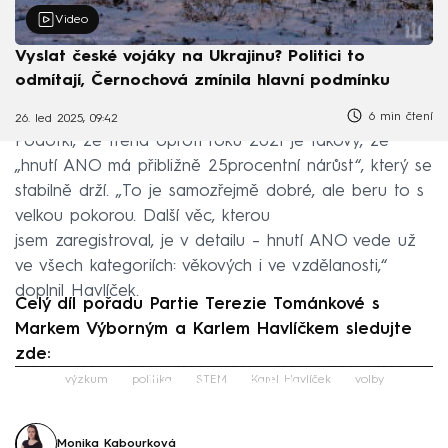
Video
Vyslat české vojáky na Ukrajinu? Politici to
odmítají, Černochová zmínila hlavní podmínku
6 min čtení
26. led 2025, 09:42
Podotkl, že trend oproti roku 2021 je takový, že
„hnutí ANO má přibližně 25procentní nárůst“, který se
stabilně drží. „To je samozřejmě dobré, ale beru to s
velkou pokorou. Další věc, kterou
jsem zaregistroval, je v detailu – hnutí ANO vede už
ve všech kategoriích: věkových i ve vzdělanosti,“
doplnil Havlíček.
Celý díl pořadu Partie Terezie Tománkové s
Markem Výborným a Karlem Havlíčkem sledujte
zde:
Failed to fetch
výzkum
politika
STEM
Karel Havlíček
volby
Monika Kabourková