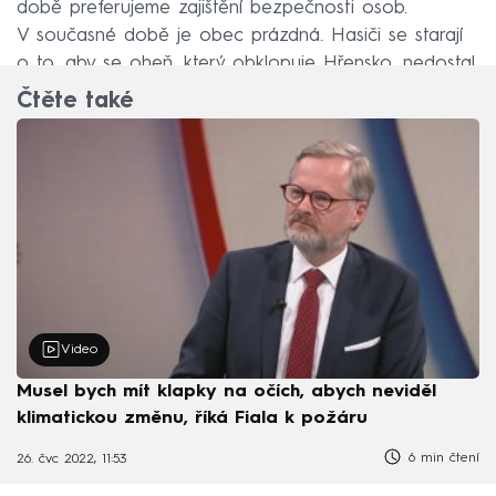
době preferujeme zajištění bezpečnosti osob.
V současné době je obec prázdná. Hasiči se starají
o to, aby se oheň, který obklopuje Hřensko, nedostal
do obce a nezpůsobil tam škody,“ vysvětlil.
Čtěte také
Video
Musel bych mít klapky na očích, abych neviděl
klimatickou změnu, říká Fiala k požáru
6 min čtení
26. čvc 2022, 11:53