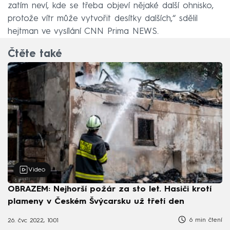
zatím neví, kde se třeba objeví nějaké další ohnisko,
protože vítr může vytvořit desítky dalších,“ sdělil
hejtman ve vysílání CNN Prima NEWS.
Čtěte také
Video
OBRAZEM: Nejhorší požár za sto let. Hasiči krotí
plameny v Českém Švýcarsku už třetí den
6 min čtení
26. čvc 2022, 10:01