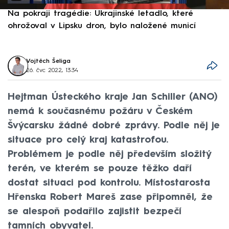
Na pokraji tragédie: Ukrajinské letadlo, které
P
ohrožoval v Lipsku dron, bylo naložené municí
e
Vojtěch Šeliga
26. čvc 2022, 13:34
Hejtman Ústeckého kraje Jan Schiller (ANO)
nemá k současnému požáru v Českém
Švýcarsku žádné dobré zprávy. Podle něj je
situace pro celý kraj katastrofou.
Problémem je podle něj především složitý
terén, ve kterém se pouze těžko daří
dostat situaci pod kontrolu. Místostarosta
Hřenska Robert Mareš zase připomněl, že
se alespoň podařilo zajistit bezpečí
tamních obyvatel.