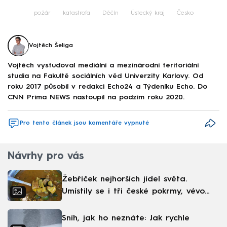
požár
katastrofa
Děčín
Ústecký kraj
Česko
Vojtěch Šeliga
Vojtěch vystudoval mediální a mezinárodní teritoriální
studia na Fakultě sociálních věd Univerzity Karlovy. Od
roku 2017 působil v redakci Echo24 a Týdeníku Echo. Do
CNN Prima NEWS nastoupil na podzim roku 2020.
Pro tento článek jsou komentáře vypnuté
Návrhy pro vás
Žebříček nejhorších jídel světa.
Umístily se i tři české pokrmy, vévodí
skandinávská kuchyně
Sníh, jak ho neznáte: Jak rychle