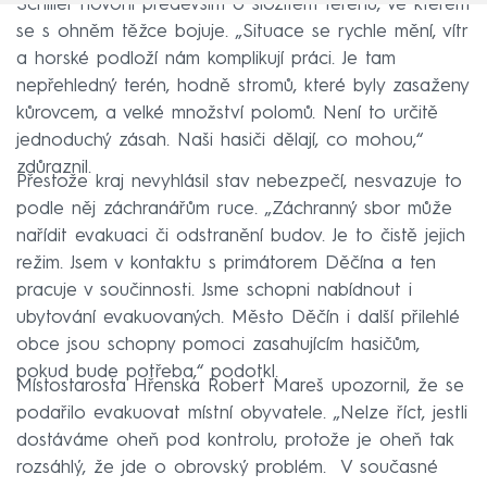
Schiller hovořil především o složitém terénu, ve kterém
se s ohněm těžce bojuje. „Situace se rychle mění, vítr
a horské podloží nám komplikují práci. Je tam
nepřehledný terén, hodně stromů, které byly zasaženy
kůrovcem, a velké množství polomů. Není to určitě
jednoduchý zásah. Naši hasiči dělají, co mohou,“
zdůraznil.
Přestože kraj nevyhlásil stav nebezpečí, nesvazuje to
podle něj záchranářům ruce. „Záchranný sbor může
nařídit evakuaci či odstranění budov. Je to čistě jejich
režim. Jsem v kontaktu s primátorem Děčína a ten
pracuje v součinnosti. Jsme schopni nabídnout i
ubytování evakuovaných. Město Děčín i další přilehlé
obce jsou schopny pomoci zasahujícím hasičům,
pokud bude potřeba,“ podotkl.
Místostarosta Hřenska Robert Mareš upozornil, že se
podařilo evakuovat místní obyvatele. „Nelze říct, jestli
dostáváme oheň pod kontrolu, protože je oheň tak
rozsáhlý, že jde o obrovský problém. V současné