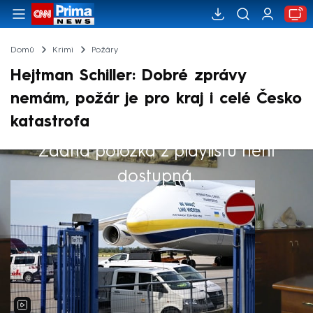
Domů
Krimi
Požáry
Hejtman Schiller: Dobré zprávy
nemám, požár je pro kraj i celé Česko
katastrofa
Žádná položka z playlistu není
Výběr redakce
dostupná.