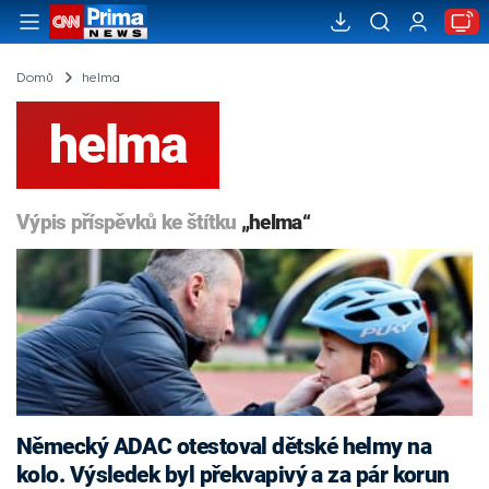
Domů
helma
helma
Výpis příspěvků ke štítku
„helma“
Německý ADAC otestoval dětské helmy na
kolo. Výsledek byl překvapivý a za pár korun