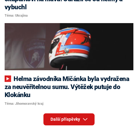
vybuchl
Téma: Ukrajina
Helma závodníka Mičánka byla vydražena
za neuvěřitelnou sumu. Výtěžek putuje do
Klokánku
Téma: Jihomoravský kraj
Další příspěvky