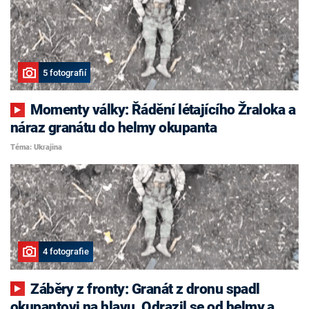
5 fotografií
Momenty války: Řádění létajícího Žraloka a
náraz granátu do helmy okupanta
Téma: Ukrajina
4 fotografie
Záběry z fronty: Granát z dronu spadl
okupantovi na hlavu. Odrazil se od helmy a