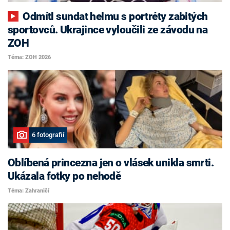
Odmítl sundat helmu s portréty zabitých
sportovců. Ukrajince vyloučili ze závodu na
ZOH
Téma: ZOH 2026
6 fotografií
Oblíbená princezna jen o vlásek unikla smrti.
Ukázala fotky po nehodě
Téma: Zahraničí