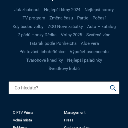
Jak zhubnout
Nejlepší filmy 2024
Nejlepší horory
TV program
Změna času
Partie
Počasí
Kdy budou volby
ZOO Nové začátky
Auto – katalog
7 pádů Honzy Dědka
Volby 2025
Svařené víno
Tatarák podle Pohlreicha
Aloe vera
Pěstování lichořeřišnice
Výpočet ascendentu
Tvarohové knedlíky
Nejlepší palačinky
Švestkový koláč
O FTV Prima
Management
Volná místa
Press
Reklama
Castingy a výzvy