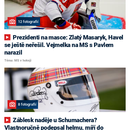
12 fotografií
Prezidenti na masce: Zlatý Masaryk, Havel
se ještě neřešil. Vejmelka na MS s Pavlem
narazil
Téma: MS v hokeji
8 fotografií
Záblesk naděje u Schumachera?
Vlastnoručně podepsal helmu, míří do