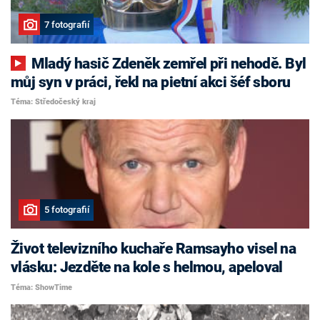
7 fotografií
Mladý hasič Zdeněk zemřel při nehodě. Byl
můj syn v práci, řekl na pietní akci šéf sboru
Téma: Středočeský kraj
5 fotografií
Život televizního kuchaře Ramsayho visel na
vlásku: Jezděte na kole s helmou, apeloval
Téma: ShowTime