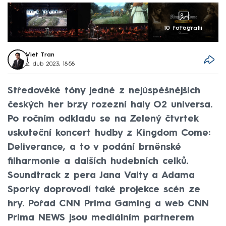
10 fotografií
Viet Tran
2. dub 2023, 18:58
Středověké tóny jedné z nejúspěšnějších
českých her brzy rozezní haly O2 universa.
Po ročním odkladu se na Zelený čtvrtek
uskuteční koncert hudby z Kingdom Come:
Deliverance, a to v podání brněnské
filharmonie a dalších hudebních celků.
Soundtrack z pera Jana Valty a Adama
Sporky doprovodí také projekce scén ze
hry. Pořad CNN Prima Gaming a web CNN
Prima NEWS jsou mediálním partnerem