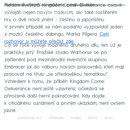
Petrem Rychlým se můžete podívat níže.
Nedávné výročí Kingdom Come: Deliverance oslavili
Failed to fetch
vývojáři nejen novým trailerem, ale také rozšířením
hry o dvě nová znění – češtinu a japonštinu.
V prvním případě se nám podařilo vyzpovídat jeden
z mozků českého dabingu, Marka Pilgera.
Celý
rozhovor si můžete přečíst zde.
Co se týče vývoje možného druhého dílu, ten už je
prakticky jistý. Pražské studio Warhorse se po
začlenění pod mezinárodní investiční skupinou
Embracer jal do náboru nových pracovníků, kteří mají
pracovat na titulu „se středověkou tematikou“.
Vzhledem k tomu, že příběh Kingdom Come:
Deliverance není ještě uzavřený, očekává se
přirozeně další herní pokračování. Kdy dojde
k oficiálnímu oznámení a prvním ukázkám, není ovšem
jasné.
počítačové hry
středověk
hudba
NATO
Brno