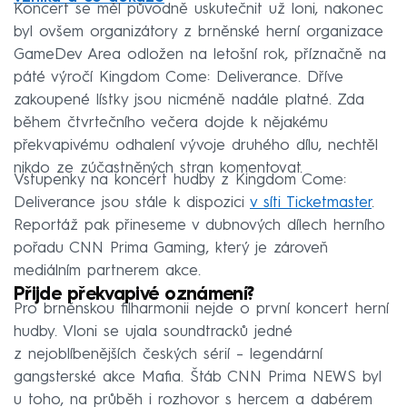
Koncert se měl původně uskutečnit už loni, nakonec
byl ovšem organizátory z brněnské herní organizace
GameDev Area odložen na letošní rok, příznačně na
páté výročí Kingdom Come: Deliverance. Dříve
zakoupené lístky jsou nicméně nadále platné. Zda
během čtvrtečního večera dojde k nějakému
překvapivému odhalení vývoje druhého dílu, nechtěl
nikdo ze zúčastněných stran komentovat.
Vstupenky na koncert hudby z Kingdom Come:
Deliverance jsou stále k dispozici
v síti Ticketmaster
.
Reportáž pak přineseme v dubnových dílech herního
pořadu CNN Prima Gaming, který je zároveň
mediálním partnerem akce.
Přijde překvapivé oznámení?
Pro brněnskou filharmonii nejde o první koncert herní
hudby. Vloni se ujala soundtracků jedné
z nejoblíbenějších českých sérií – legendární
gangsterské akce Mafia. Štáb CNN Prima NEWS byl
u toho, na průběh i rozhovor s hercem a dabérem