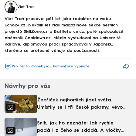
Viet Tran
Viet Tran pracoval pět let jako redaktor na webu
Echo24.cz. Několik let řídil magazínové sekce herních
projektů SkillZone.cz a Battleforce.cz, poté spoluzaložil
občasník Cooldown.cz. Média vystudoval na Univerzitě
Karlově, diplomovou práci zpracovával v Japonsku,
kterému se profesně věnuje do současnosti.
Pro tento článek jsou komentáře vypnuté
Návrhy pro vás
Žebříček nejhorších jídel světa.
Umístily se i tři české pokrmy, vévodí
skandinávská kuchyně
Sníh, jak ho neznáte: Jak rychle
padá i z čeho se skládá. A vločky