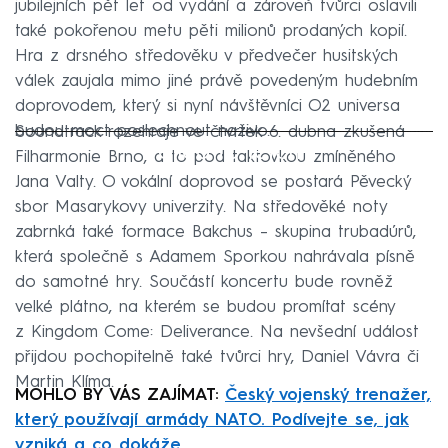
jubilejních pět let od vydání a zároveň tvůrci oslavili
také pokořenou metu pěti milionů prodaných kopií.
Hra z drsného středověku v předvečer husitských
válek zaujala mimo jiné právě povedeným hudebním
doprovodem, který si nyní návštěvníci O2 universa
budou moct poslechnout naživo.
Soundtrack rozehraje ve čtvrtek 6. dubna zkušená
Failed to fetch
Filharmonie Brno, a to pod taktovkou zmíněného
Jana Valty. O vokální doprovod se postará Pěvecký
sbor Masarykovy univerzity. Na středověké noty
zabrnká také formace Bakchus – skupina trubadúrů,
která společně s Adamem Sporkou nahrávala písně
do samotné hry. Součástí koncertu bude rovněž
velké plátno, na kterém se budou promítat scény
z Kingdom Come: Deliverance. Na nevšední událost
přijdou pochopitelně také tvůrci hry, Daniel Vávra či
Martin Klíma.
MOHLO BY VÁS ZAJÍMAT:
Český vojenský trenažer,
který používají armády NATO. Podívejte se, jak
vzniká a co dokáže