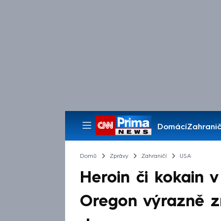
Domácí
Zahranič
Pořady
Domů
Zprávy
Zahraničí
USA
Heroin či kokain 
Oregon výrazně zm