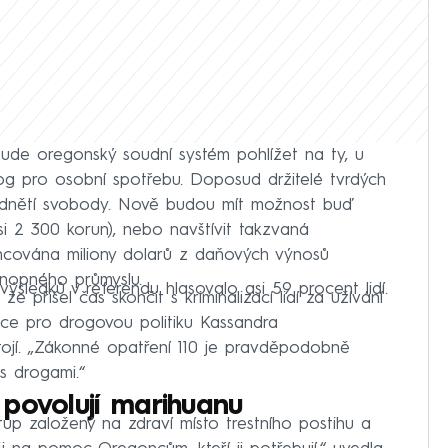
ude oregonský soudní systém pohlížet na ty, u
rog pro osobní spotřebu. Doposud držitelé tvrdých
u odnětí svobody. Nově budou mít možnost buď
si 2 300 korun), nebo navštívit takzvaná
nancována miliony dolarů z daňových výnosů
nopného průmyslu.
 výsledků v referendu hlasovalo asi 59 procent lidí.
 že přišel čas skončit s kriminalizací lidí za užívání
nce pro drogovou politiku Kassandra
tojí. „Zákonné opatření 110 je pravděpodobně
s drogami.“
povolují marihuanu
tup založený na zdraví místo trestního postihu a