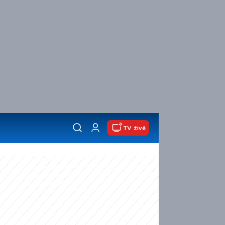
TV živě