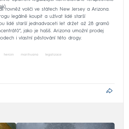
k).
dli rovněž voliči ve státech New Jersey a Arizona.
gu legálně koupit a užívat lidé starší
u lidé starší jednadvaceti let držet až 28 gramů
entrátů“, jako je hašiš. Arizona umožní prodej
dech i vlastní pěstování této drogy.
heroin
marihuana
legalizace