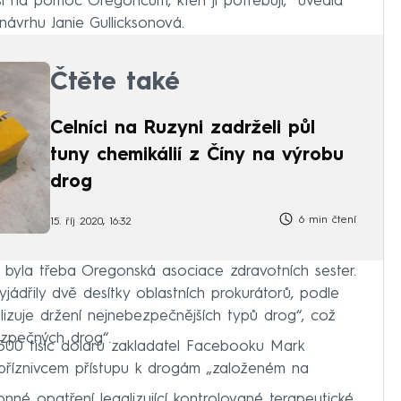
 na pomoc Oregoncům, kteří ji potřebují,“ uvedla
ávrhu Janie Gullicksonová.
Čtěte také
Celníci na Ruzyni zadrželi půl
tuny chemikálií z Číny na výrobu
drog
6 min čtení
15. říj 2020, 16:32
 byla třeba Oregonská asociace zdravotních sester.
ádřily dvě desítky oblastních prokurátorů, podle
lizuje držení nejnebezpečnějších typů drog“, což
zpečných drog“.
500 tisíc dolarů zakladatel Facebooku Mark
 příznivcem přístupu k drogám „založeném na
né opatření legalizující kontrolované terapeutické