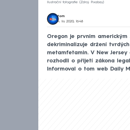
Ilustrační fotografie
Zdroj: Pixabay
tom
4. lis 2020, 16:48
Oregon je prvním americkým 
dekriminalizuje držení tvrdých
metamfetamin. V New Jersey a
rozhodli o přijetí zákona lega
Informoval o tom web Daily Ma