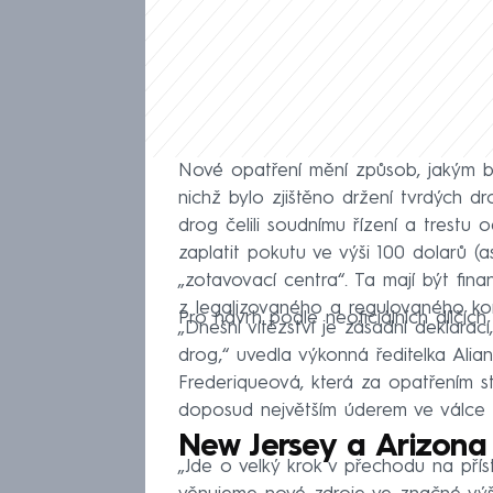
Nové opatření mění způsob, jakým b
nichž bylo zjištěno držení tvrdých d
drog čelili soudnímu řízení a trest
zaplatit pokutu ve výši 100 dolarů (a
„zotavovací centra“. Ta mají být fi
z legalizovaného a regulovaného ko
Pro návrh podle neoficiálních dílčích
„Dnešní vítězství je zásadní deklarací,
drog,“ uvedla výkonná ředitelka Alia
Frederiqueová, která za opatřením s
doposud největším úderem ve válce 
New Jersey a Arizona 
„Jde o velký krok v přechodu na přís