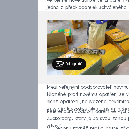
věnujeme nové zdroje ve značné výši
jedna z předkladatelek schváleného n
3
fotografií
Mezi veřejnými podporovateli návrhu
Nicméně proti novému opatření se vyj
nichž opatření „neuváženě dekrimina
„povede k vyššímu akceptování nebe
Referendum podpořil darem ve výši 
Zuckerberg, který je se svou ženou
zdraví“.
V Oregonu rovněž prošlo druhé zákon