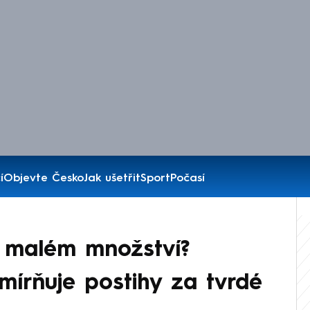
í
Objevte Česko
Jak ušetřit
Sport
Počasí
v malém množství?
írňuje postihy za tvrdé