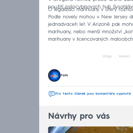
použití psilocybinových hub (lysohláve
O legalizaci marihuany v úterý rozho
Podle novely mohou v New Jersey dro
jednadvaceti let. V Arizoně pak moho
marihuany, nebo menší množství „konc
marihuany v licencovaných maloobcho
drogy
kokain
tom
Pro tento článek jsou komentáře vypnuté
Návrhy pro vás