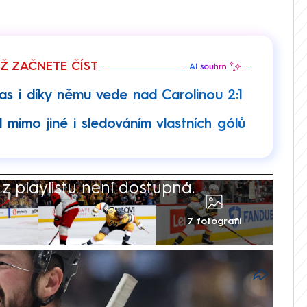
EŽ ZAČNETE ČÍST
gas i díky němu vede nad Carolinou 2:1
l mimo jiné i sledováním vlastních gólů
 playlistu není dostupná.
7 fotografií