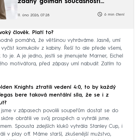
žádný gólman současnosti
nevyrovná
6 min čtení
11. úno 2026, 07:28
oký člověk. Platí to?
odně pomáhá, že většinou vyhráváme. Jasně, umí
vyčíst komukoliv z kabiny. Řeší to ale přede všemi,
to je. A je jedno, jestli se jmenujete Marner, Eichel
ho motivátora, před zápasy umí nabudit. Zatím to
lden Knights ztratili vedení 4:0, to by každý
Vegas bere taková mentální síla, že se i z
ut?
 jsme v zápasech povolili soupeřům dostat se do
kóre obrátili ve svůj prospěch a vyhráli jsme.
ýmem. Spousta zdejších kluků vyhrála Stanley Cup, i
li v play off. Máme starší, zkušenější mužstvo,