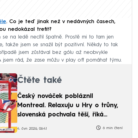
ěle
. Co je teď jinak než v nedávných časech,
ou nedokázal trefit?
 se na ledě necítil špatně. Prostě mi to tam jen
, takže jsem se snažil být pozitivní. Někdy to tak
le případě jsem zůstával bez gólu až neobvykle
 A jsem rád, že zase můžu v play off pomáhat týmu.
Čtěte také
Český nováček pobláznil
Montreal. Relaxuju u Hry o trůny,
slovenská pochvala těší, říká
Dobeš
6 min čtení
4. čvn 2026, 06:41