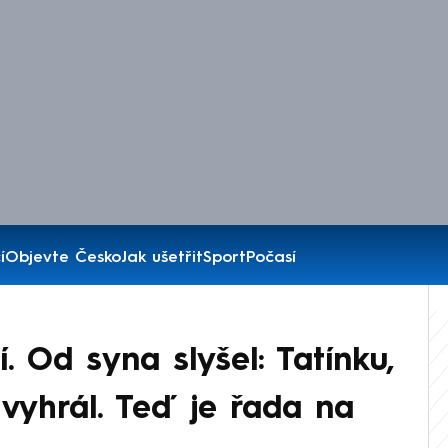
í
Objevte Česko
Jak ušetřit
Sport
Počasí
í. Od syna slyšel: Tatínku,
 vyhrál. Teď je řada na