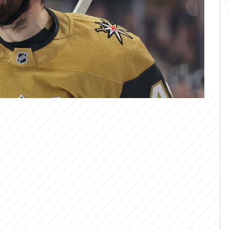
tří ve finálové sérii o Stanley Cup k
Vegas Golden Knights. Tým z města
rolina Hurricanes 2:1 na zápasy i díky
ech se přitom ještě nedávno střelecky
mující formě? I o tom mluví v exkluzivním
WS.