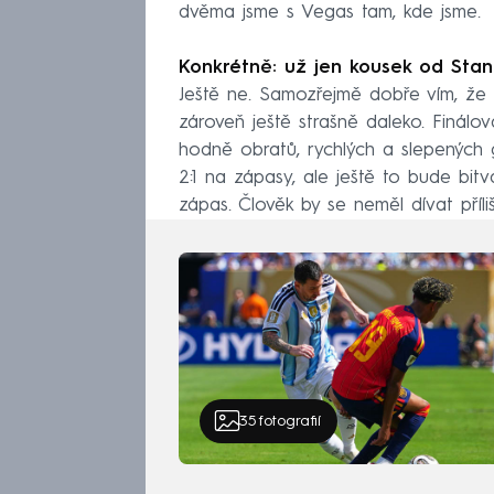
dvěma jsme s Vegas tam, kde jsme.
Konkrétně: už jen kousek od Sta
Ještě ne. Samozřejmě dobře vím, že 
zároveň ještě strašně daleko. Finálov
hodně obratů, rychlých a slepených g
2:1 na zápasy, ale ještě to bude bitv
zápas. Člověk by se neměl dívat příli
35
fotografií