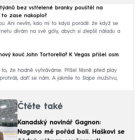
 týdnů bez vstřelené branky pouštěl na
s to zase nakoplo?
. Ani nevím, kdo mi to kdysi poradil: že když se
rnetu dívám na své góly, abych si zlepšil náladu a
ový kouč John Tortorella? K Vegas přišel osm
to, že hodně vyhráváme. Přišel těsně před play
ohráli, daří se nám. A jakmile to šlape mužstvu,
Čtěte také
Kanadský novinář Gagnon:
Nagano mě pořád bolí. Haškovi se