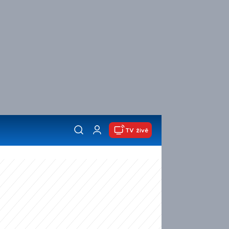
TV živě