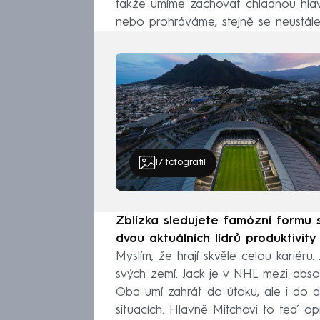
takže umíme zachovat chladnou hlav
nebo prohráváme, stejně se neustále
17
fotografií
Zblízka sledujete famózní formu 
dvou aktuálních lídrů produktivity
Myslím, že hrají skvěle celou kariéru. 
svých zemí. Jack je v NHL mezi absolu
Oba umí zahrát do útoku, ale i do d
situacích. Hlavně Mitchovi to teď op