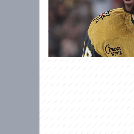
Český hokejista Tomáš Hertl pa
největším tahounům mužstva 
hazardu vede nad mužstvem Ca
jeho gólům. Dvaatřicetiletý Č
trápil. Kde přišel ke své ohro
rozhovoru pro CNN Prima NE