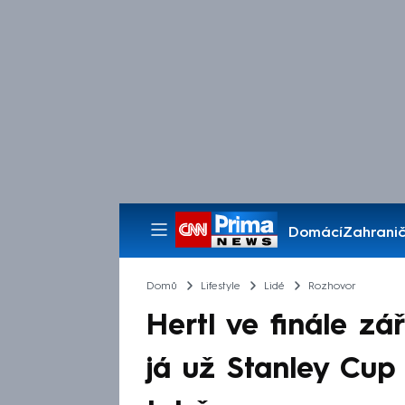
Domácí
Zahranič
Pořady
Domů
Lifestyle
Lidé
Rozhovor
Hertl ve finále zář
já už Stanley Cup