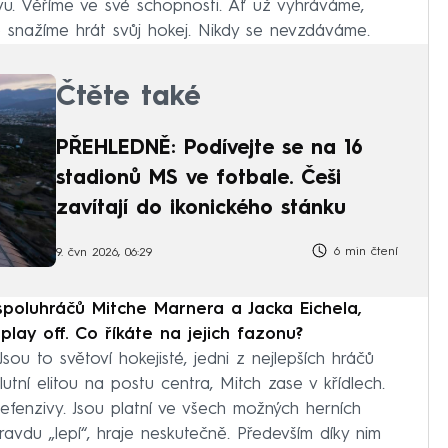
u. Věříme ve své schopnosti. Ať už vyhráváme,
 snažíme hrát svůj hokej. Nikdy se nevzdáváme.
Čtěte také
PŘEHLEDNĚ: Podívejte se na 16
stadionů MS ve fotbale. Češi
zavítají do ikonického stánku
6 min čtení
9. čvn 2026, 06:29
spoluhráčů Mitche Marnera a Jacka Eichela,
 play off. Co říkáte na jejich fazonu?
Jsou to světoví hokejisté, jedni z nejlepších hráčů
tní elitou na postu centra, Mitch zase v křídlech.
efenzivy. Jsou platní ve všech možných herních
ravdu „lepí“, hraje neskutečně. Především díky nim