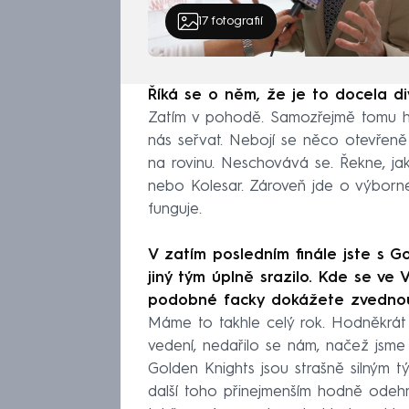
17
fotografií
Říká se o něm, že je to docela div
Zatím v pohodě. Samozřejmě tomu h
nás seřvat. Nebojí se něco otevřeně 
na rovinu. Neschovává se. Řekne, jak 
nebo Kolesar. Zároveň jde o výborné
funguje.
V zatím posledním finále jste s Go
jiný tým úplně srazilo. Kde se ve 
podobné facky dokážete zvedno
Máme to takhle celý rok. Hodněkrát
vedení, nedařilo se nám, načež jsme s
Golden Knights jsou strašně silným t
další toho přinejmenším hodně odehrá