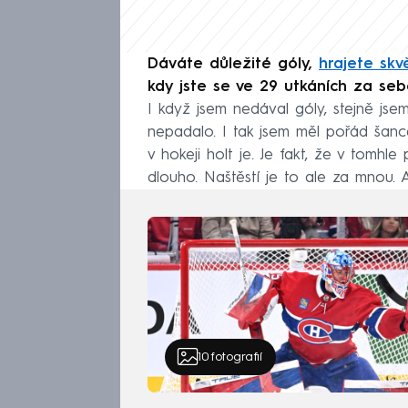
Dáváte důležité góly,
hrajete skv
kdy jste se ve 29 utkáních za seb
I když jsem nedával góly, stejně jsem
nepadalo. I tak jsem měl pořád šance
v hokeji holt je. Je fakt, že v tomh
dlouho. Naštěstí je to ale za mnou.
10
fotografií