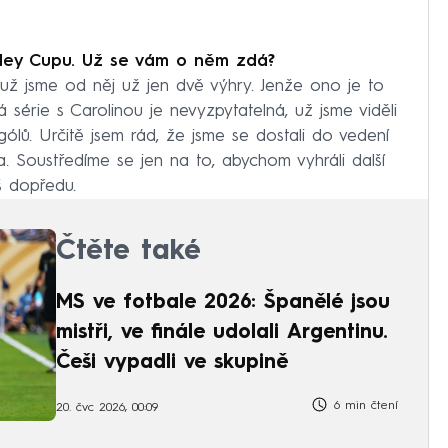
nley Cupu. Už se vám o něm zdá?
už jsme od něj už jen dvě výhry. Jenže ono je to
á série s Carolinou je nevyzpytatelná, už jsme viděli
ólů. Určitě jsem rád, že jsme se dostali do vedení
a. Soustředíme se jen na to, abychom vyhráli další
š dopředu.
Čtěte také
MS ve fotbale 2026: Španělé jsou
mistři, ve finále udolali Argentinu.
Češi vypadli ve skupině
6 min čtení
20. čvc 2026, 00:09