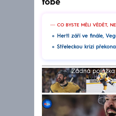
tobě
CO BYSTE MĚLI VĚDĚT, N
Hertl září ve finále, Ve
Střeleckou krizi překona
Žádná položka z
Zdeněk Matějovský
9. čvn 2026, 16:07