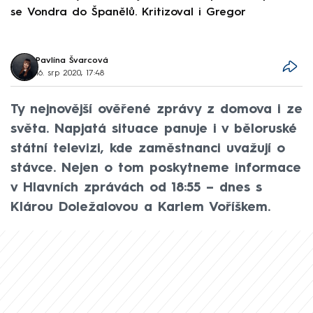
se Vondra do Španělů. Kritizoval i Gregor
F
Pavlína Švarcová
16. srp 2020, 17:48
Ty nejnovější ověřené zprávy z domova i ze
světa. Napjatá situace panuje i v běloruské
státní televizi, kde zaměstnanci uvažují o
stávce. Nejen o tom poskytneme informace
v Hlavních zprávách od 18:55 – dnes s
Klárou Doležalovou a Karlem Voříškem.