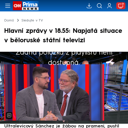
Domů
Sledujte v TV
Hlavní zprávy v 18.55: Napjatá situace
v běloruské státní televizi
Žádná položka z playlistu není
Výběr redakce
dostupná.
Ultralevicový Sánchez je žábou na prameni, pustil
P