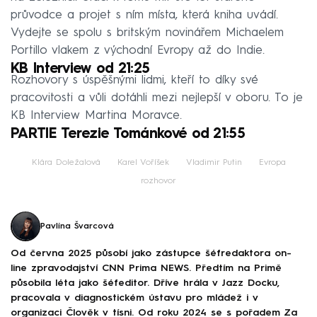
průvodce a projet s ním místa, která kniha uvádí.
Vydejte se spolu s britským novinářem Michaelem
Portillo vlakem z východní Evropy až do Indie.
KB Interview od 21:25
Rozhovory s úspěšnými lidmi, kteří to díky své
pracovitosti a vůli dotáhli mezi nejlepší v oboru. To je
KB Interview Martina Moravce.
PARTIE Terezie Tománkové od 21:55
Klára Doležalová
Karel Voříšek
Vladimir Putin
Evropa
rozhovor
Pavlína Švarcová
Od června 2025 působí jako zástupce šéfredaktora on-
line zpravodajství CNN Prima NEWS. Předtím na Primě
působila léta jako šéfeditor. Dříve hrála v Jazz Docku,
pracovala v diagnostickém ústavu pro mládež i v
organizaci Člověk v tísni. Od roku 2024 se s pořadem Za