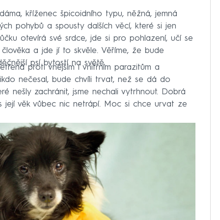
áma, kříženec špicoidního typu, něžná, jemná
kých pohybů a spousty dalších věcí, které si jen
čku otevírá své srdce, jde si pro pohlazení, učí se
 člověka a jde jí to skvěle. Věříme, že bude
čnější psí bytostí na světě.
řená proti vnějším i vnitřním parazitům a
ikdo nečesal, bude chvíli trvat, než se dá do
ré nešly zachránit, jsme nechali vytrhnout. Dobrá
řes její věk vůbec nic netrápí. Moc si chce urvat ze