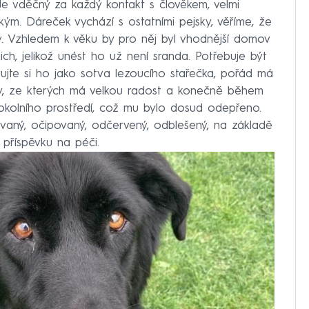
Je vděčný za každý kontakt s člověkem, velmi
kým. Dáreček vychází s ostatními pejsky, věříme, že
aný. Vzhledem k věku by pro něj byl vhodnější domov
h, jelikož unést ho už není sranda. Potřebuje být
avujte si ho jako sotva lezoucího stařečka, pořád má
ky, ze kterých má velkou radost a konečně během
okolního prostředí, což mu bylo dosud odepřeno.
aný, očipovaný, odčervený, odblešený, na základě
příspěvku na péči.