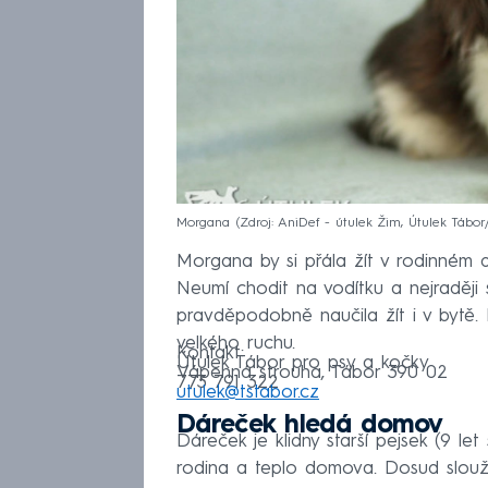
Morgana
Zdroj: AniDef - útulek Žim, Útulek Tábo
Morgana by si přála žít v rodinném
Neumí chodit na vodítku a nejraději
pravděpodobně naučila žít i v bytě.
velkého ruchu.
Kontakt:
Útulek Tábor pro psy a kočky
Vápenná strouha, Tábor 390 02
773 791 322
utulek@tstabor.cz
Dáreček hledá domov
Dáreček je klidny starší pejsek (9 let
rodina a teplo domova. Dosud sloužil