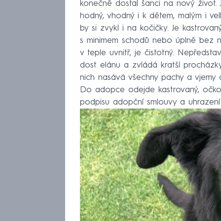
konečně dostal šanci na nový život. 
hodný, vhodný i k dětem, malým i vel
by si zvykl i na kočičky. Je kastrov
s minimem schodů nebo úplně bez nic
v teple uvnitř, je čistotný. Nepředst
dost elánu a zvládá kratší procház
nich nasává všechny pachy a vjemy 
Do adopce odejde kastrovaný, očkov
podpisu adopční smlouvy a uhrazení 