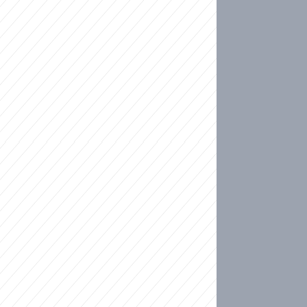
ideo
kat migranty do Česka? Sami by odešli, tvrdí exp
ické sebevraždě