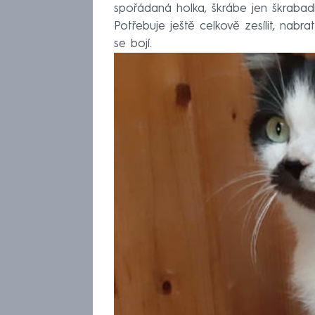
spořádaná holka, škrábe jen škrabadl
Potřebuje ještě celkově zesílit, nab
se bojí.