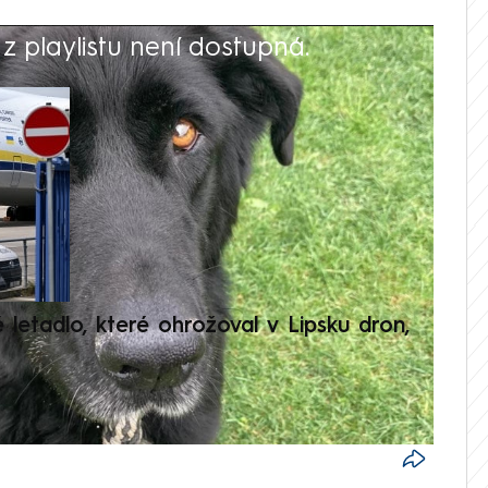
 playlistu není dostupná.
V
é letadlo, které ohrožoval v Lipsku dron,
Přilá
polit