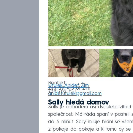
Kontakt:
Útulek Anidef Žim
Žim 59, 415 01 Žim
736 769 601
anidef.utulek@gmail.com
Sally hledá domov
Sally je odhadem asi dvouletá vítací 
společnost. Má ráda spaní v posteli 
do 5 minut. Sally miluje hraní se vše
z pokoje do pokoje a k tomu by se h