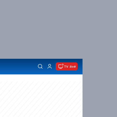
TV živě