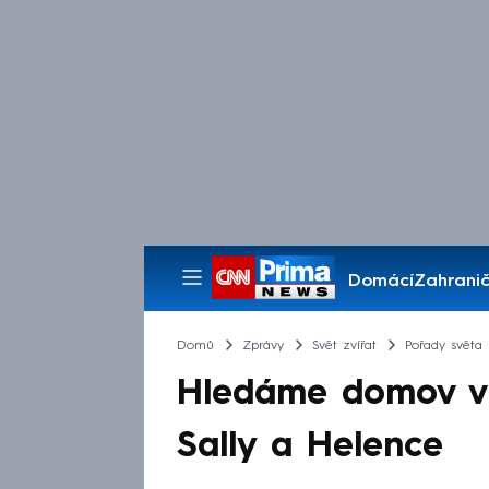
Domácí
Zahranič
Pořady
Domů
Zprávy
Svět zvířat
Pořady světa 
Hledáme domov ví
Sally a Helence