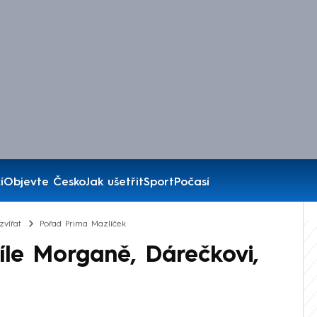
í
Objevte Česko
Jak ušetřit
Sport
Počasí
zvířat
Pořad Prima Mazlíček
le Morganě, Dárečkovi,