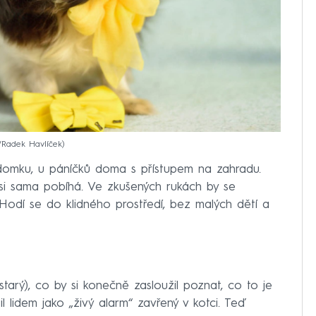
r/Radek Havlíček
 domku, u páníčků doma s přístupem na zahradu.
 si sama pobíhá. Ve zkušených rukách by se
 Hodí se do klidného prostředí, bez malých dětí a
 starý), co by si konečně zasloužil poznat, co to je
 lidem jako „živý alarm“ zavřený v kotci. Teď