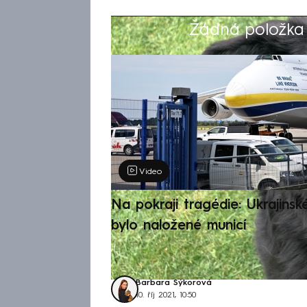
Žádná položka z
Výběr redakce
Video
Na pokraji tragédie: Ukrajinsk
bylo naložené municí
Barbara Sýkorová
10. říj 2021, 10:50