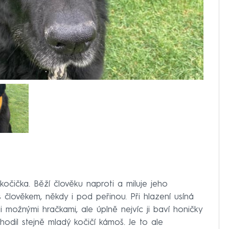
kočička. Běží člověku naproti a miluje jeho
s člověkem, někdy i pod peřinou. Při hlazení usíná
mi možnými hračkami, ale úplně nejvíc ji baví honičky
odil stejně mladý kočičí kámoš. Je to ale