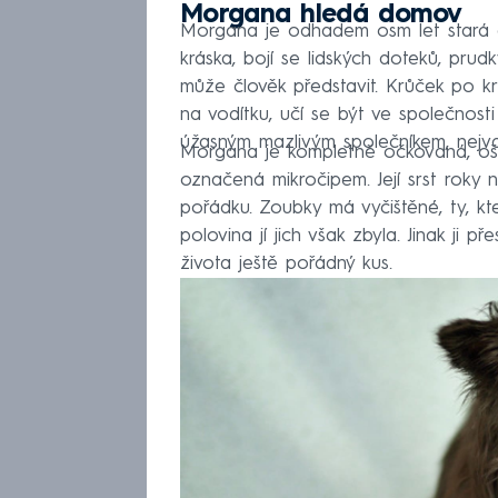
Morgana hledá domov
Morgana je odhadem osm let stará d
kráska, bojí se lidských doteků, prud
může člověk představit. Krůček po krů
na vodítku, učí se být ve společnosti
úžasným mazlivým společníkem, nejvdě
Morgana je kompletně očkovaná, ošet
označená mikročipem. Její srst roky n
pořádku. Zoubky má vyčištěné, ty, kte
polovina jí jich však zbyla. Jinak ji p
života ještě pořádný kus.