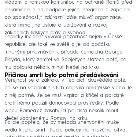
vládami a romskou komunitou na ochraně Romů před
diskriminací a na podpoře jejich integrace a zapojení
do společnosti,“ zdůraznil dále mluvčí organizace,
která mimo jiné usiluje o udržování a rozvoj
základních lidských práv a svobod.
Teplický incident vyvolal pozornost nejen v České
republice, ale také ve světě a je od počátku
mnohými přirovnáván k případu černocha George
Floyda, který zemřel ve Spojených státech poté, co
mu policista několik minut klečel na krku.
Příčinou smrti bylo patrně předávkování
Veřejnost se o zákroku v Teplicích dozvěděla poté,
co se na sociálních sítích objevilo amatérské video. Je
z něj patrné, že se muž vzpíral a křičel a policisté
proti němu použili donucovací prostředky. Podle
webu Romea.cz zasahující policista několik minut
klečel zadrženému Romovi na krku.
Policie popřela, že by metoda znehybnění muže
vedla k jeho smrti. Podle policejního mluvčího pitva