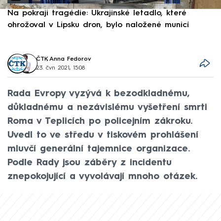
Na pokraji tragédie: Ukrajinské letadlo, které
P
ohrožoval v Lipsku dron, bylo naložené municí
e
ČTK
,
Anna Fedorov
23. čvn 2021, 15:08
Rada Evropy vyzývá k bezodkladnému,
důkladnému a nezávislému vyšetření smrti
Roma v Teplicích po policejním zákroku.
Uvedl to ve středu v tiskovém prohlášení
mluvčí generální tajemnice organizace.
Podle Rady jsou záběry z incidentu
znepokojující a vyvolávají mnoho otázek.