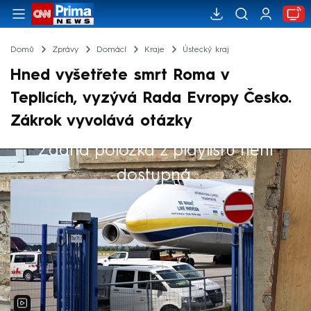
Domů
Zprávy
Domácí
Kraje
Ústecký kraj
Hned vyšetřete smrt Roma v
Teplicích, vyzývá Rada Evropy Česko.
Zákrok vyvolává otázky
Žádná položka z playlistu není
Výběr redakce
dostupná.