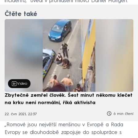
incidentu,“ uvedl v prohlášení mluvčí Daniel Höltgen.
Čtěte také
Video
Zbytečně zemřel člověk. Šest minut někomu klečet
na krku není normální, říká aktivista
6 min čtení
22. čvn 2021, 22:37
„Romové jsou největší menšinou v Evropě a Rada
Evropy se dlouhodobě zapojuje do spolupráce s