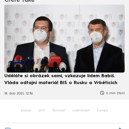
Čtěte také
Uděláte si obrázek sami, vzkazuje lidem Babiš.
Vláda odtajní materiál BIS o Rusku a Vrběticích
6 min čtení
18. dub 2021, 12:36
policie
smrt
Romové
vyšetřování
Evropa