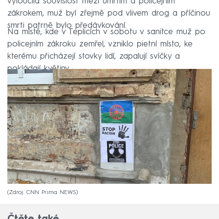
vyloučila souvislost mezi úmrtím a policejním
zákrokem, muž byl zřejmě pod vlivem drog a příčinou
smrti patrně bylo předávkování.
Na místě, kde v Teplicích v sobotu v sanitce muž po
policejním zákroku zemřel, vzniklo pietní místo, ke
kterému přicházejí stovky lidí, zapalují svíčky a
pokládají květiny.
Zdroj: CNN Prima NEWS