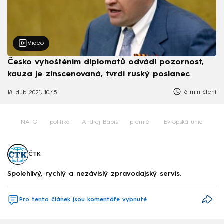
Video
Česko vyhoštěním diplomatů odvádí pozornost,
kauza je zinscenovaná, tvrdí ruský poslanec
6 min čtení
18. dub 2021, 10:45
NATO
politika
Andrej Babiš
premiér
Evropská unie
ČTK
Spolehlivý, rychlý a nezávislý zpravodajský servis.
Pro tento článek jsou komentáře vypnuté