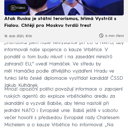
Video
Atak Ruska je státní terorismus, hřímá Vystrčil s
Fialou. Chtějí pro Moskvu tvrdší trest
6 min čtení
18. dub 2021, 10:16
„Instruoval jsem naše velvyslance při EU a NATO, aby
informovali naše spojence o kauze Vrbětice. V
pondělí o tom budu mluvit i na zasedání ministrů
zahraničí EU,“ uvedl Hamáček. Ve středu by
měl Hamáčka podle dřívějšího vyjádření Hradu ve
funkci šéfa české diplomacie vystřídat kandidát ČSSD
Jakub Kulhánek.
Mnozí opoziční politici považují informace o zapojení
ruských agentů do exploze vrbětického areálu za
skandální a vyzvali Babiše, aby téma nastolil při
jednání NATO i Evropské unie. Babiš ještě v sobotu
večer hovořil s předsedou Evropské rady Charlesem
Michelem a o kauze Vrbětice ho informoval. „Na