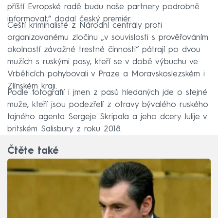
příští Evropské radě budu naše partnery podrobně
informovat,“ dodal český premiér.
Čeští kriminalisté z Národní centrály proti
organizovanému zločinu „v souvislosti s prověřováním
okolností závažné trestné činnosti“ pátrají po dvou
mužích s ruskými pasy, kteří se v době výbuchu ve
Vrběticích pohybovali v Praze a Moravskoslezském i
Zlínském kraji.
Podle fotografií i jmen z pasů hledaných jde o stejné
muže, kteří jsou podezřelí z otravy bývalého ruského
tajného agenta Sergeje Skripala a jeho dcery Julije v
britském Salisbury z roku 2018.
Čtěte také