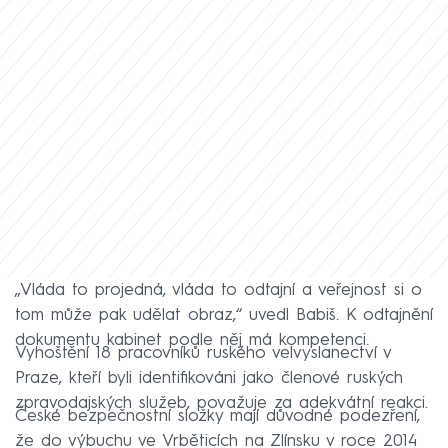
„Vláda to projedná, vláda to odtajní a veřejnost si o
tom může pak udělat obraz,“ uvedl Babiš. K odtajnění
dokumentu kabinet podle něj má kompetenci.
Vyhoštění 18 pracovníků ruského velvyslanectví v
Praze, kteří byli identifikováni jako členové ruských
zpravodajských služeb, považuje za adekvátní reakci.
České bezpečnostní složky mají důvodné podezření,
že do výbuchu ve Vrběticích na Zlínsku v roce 2014