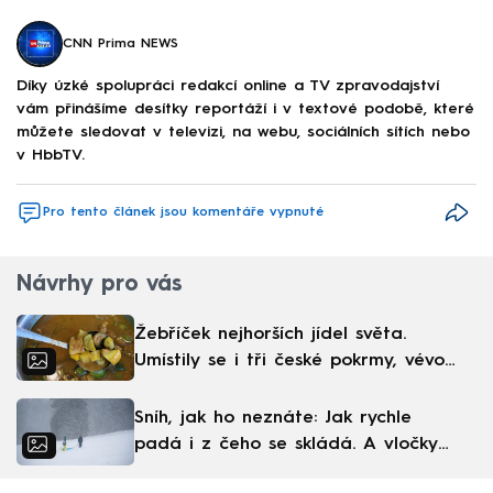
CNN Prima NEWS
Díky úzké spolupráci redakcí online a TV zpravodajství
vám přinášíme desítky reportáží i v textové podobě, které
můžete sledovat v televizi, na webu, sociálních sítích nebo
v HbbTV.
Pro tento článek jsou komentáře vypnuté
Návrhy pro vás
Žebříček nejhorších jídel světa.
Umístily se i tři české pokrmy, vévodí
skandinávská kuchyně
Sníh, jak ho neznáte: Jak rychle
padá i z čeho se skládá. A vločky
nejsou bílé