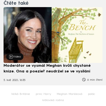
Čtěte také
Video
Moderátor se vysmál Meghan kvůli chystané
knize. Ona a poezie? neudržel se ve vysílání
6 min čtení
5. kvě 2021, 16:35
Velká Británie
princ Harry
Meghan Markleová
palác
královská rodina