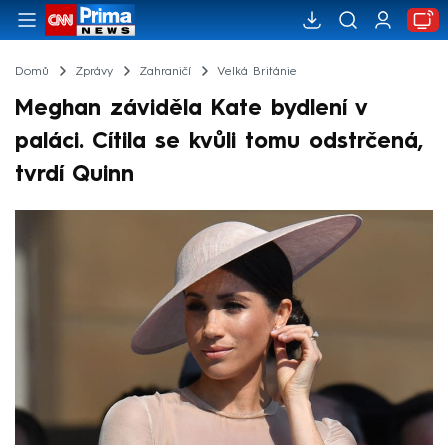
Domů
Zprávy
Zahraničí
Velká Británie
Meghan záviděla Kate bydlení v
paláci. Cítila se kvůli tomu odstrčená,
tvrdí Quinn