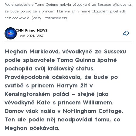
Podle spisovatele Toma Quinna nebyla vévodkyně ze Sussexu připravena,
že bude po svatbě s princem Harrym žít v méně okázalém prostředí,
než očekávala.
Zdroj: Profimedia.cz
CNN Prima NEWS
5. kvě 2021, 18:47
Meghan Markleová, vévodkyně ze Sussexu
podle spisovatele Toma Quinna špatně
pochopila svůj královský status.
Pravděpodobně očekávala, že bude po
svatbě s princem Harrym žít v
Kensingtonském paláci –⁠ stejně jako
vévodkyně Kate s princem Williamem.
Domov však našla v Nottingham Cottage.
Ten ale podle něj neodpovídal tomu, co
Meghan očekávala.