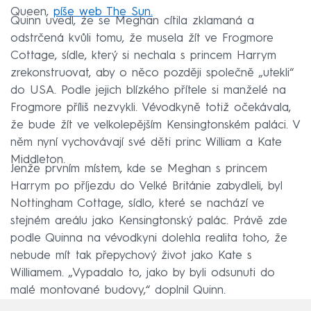
Queen,
píše web The Sun.
Quinn uvedl, že se Meghan cítila zklamaná a
odstrčená kvůli tomu, že musela žít ve Frogmore
Cottage, sídle, který si nechala s princem Harrym
zrekonstruovat, aby o něco později společně „utekli“
do USA. Podle jejich blízkého přítele si manželé na
Frogmore příliš nezvykli. Vévodkyně totiž očekávala,
že bude žít ve velkolepějším Kensingtonském paláci. V
něm nyní vychovávají své děti princ William a Kate
Middleton.
Jenže prvním místem, kde se Meghan s princem
Harrym po příjezdu do Velké Británie zabydleli, byl
Nottingham Cottage, sídlo, které se nachází ve
stejném areálu jako Kensingtonský palác. Právě zde
podle Quinna na vévodkyni dolehla realita toho, že
nebude mít tak přepychový život jako Kate s
Williamem. „Vypadalo to, jako by byli odsunuti do
malé montované budovy,“ doplnil Quinn.