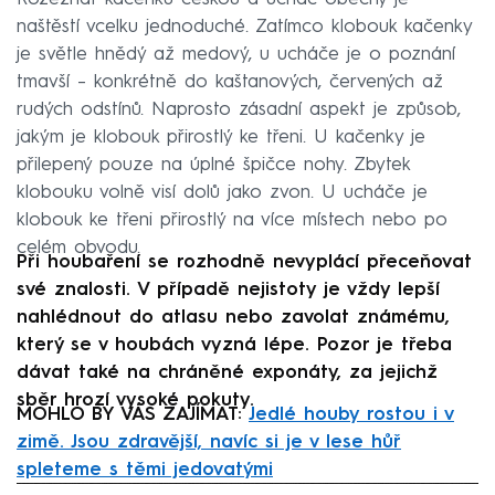
naštěstí vcelku jednoduché. Zatímco klobouk kačenky
je světle hnědý až medový, u ucháče je o poznání
tmavší – konkrétně do kaštanových, červených až
rudých odstínů. Naprosto zásadní aspekt je způsob,
jakým je klobouk přirostlý ke třeni. U kačenky je
přilepený pouze na úplné špičce nohy. Zbytek
klobouku volně visí dolů jako zvon. U ucháče je
klobouk ke třeni přirostlý na více místech nebo po
celém obvodu.
Při houbaření se rozhodně nevyplácí přeceňovat
své znalosti. V případě nejistoty je vždy lepší
nahlédnout do atlasu nebo zavolat známému,
který se v houbách vyzná lépe. Pozor je třeba
dávat také na chráněné exponáty, za jejichž
sběr hrozí vysoké pokuty.
MOHLO BY VÁS ZAJÍMAT:
Jedlé houby rostou i v
zimě. Jsou zdravější, navíc si je v lese hůř
spleteme s těmi jedovatými