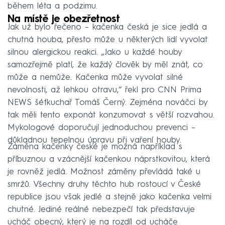
během léta a podzimu.
Na místě je obezřetnost
Jak už bylo řečeno – kačenka česká je sice jedlá a
chutná houba, přesto může u některých lidí vyvolat
silnou alergickou reakci. „Jako u každé houby
samozřejmě platí, že každý člověk by měl znát, co
může a nemůže. Kačenka může vyvolat silné
nevolnosti, až lehkou otravu,“ řekl pro CNN Prima
NEWS šéfkuchař Tomáš Černý. Zejména nováčci by
tak měli tento exponát konzumovat s větší rozvahou.
Mykologové doporučují jednoduchou prevenci –
důkladnou tepelnou úpravu při vaření houby.
Záměna kačenky české je možná například s
příbuznou a vzácnější kačenkou náprstkovitou, která
je rovněž jedlá. Možnost záměny převládá také u
smržů. Všechny druhy těchto hub rostoucí v České
republice jsou však jedlé a stejně jako kačenka velmi
chutné. Jediné reálné nebezpečí tak představuje
ucháč obecný, který je na rozdíl od ucháče