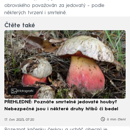
obrovského považován za jedovatý – podle
některých tvrzení i smrtelně.
Čtěte také
8
fotografií
PŘEHLEDNĚ: Poznáte smrtelně jedovaté houby?
Nebezpečné jsou i některé druhy hřibů či bedel
6 min čtení
17. čvn 2025, 07:20
Rozeznat kačenku českou a ucháč obecný je