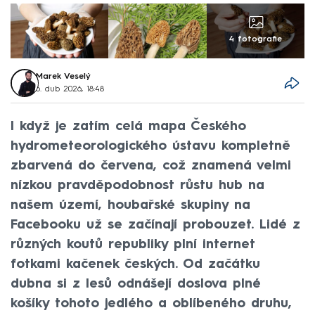
4 fotografie
Marek Veselý
6. dub 2026, 18:48
I když je zatím celá mapa Českého
hydrometeorologického ústavu kompletně
zbarvená do červena, což znamená velmi
nízkou pravděpodobnost růstu hub na
našem území, houbařské skupiny na
Facebooku už se začínají probouzet. Lidé z
různých koutů republiky plní internet
fotkami kačenek českých. Od začátku
dubna si z lesů odnášejí doslova plné
košíky tohoto jedlého a oblíbeného druhu,