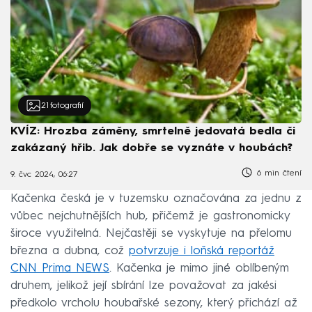
21
fotografií
KVÍZ: Hrozba záměny, smrtelně jedovatá bedla či
zakázaný hřib. Jak dobře se vyznáte v houbách?
6 min čtení
9. čvc 2024, 06:27
Kačenka česká je v tuzemsku označována za jednu z
vůbec nejchutnějších hub, přičemž je gastronomicky
široce využitelná. Nejčastěji se vyskytuje na přelomu
března a dubna, což
potvrzuje i loňská reportáž
CNN Prima NEWS
. Kačenka je mimo jiné oblíbeným
druhem, jelikož její sbírání lze považovat za jakési
předkolo vrcholu houbařské sezony, který přichází až