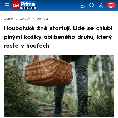
Domů
Zprávy
Domácí
Houbařské žně startují. Lidé se chlubí
plnými košíky oblíbeného druhu, který
roste v houfech