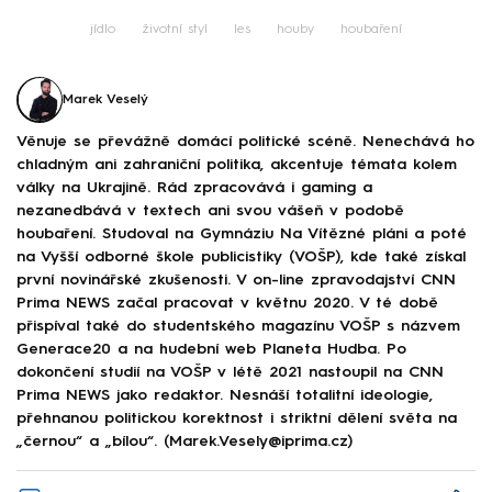
Failed to fetch
jídlo
životní styl
les
houby
houbaření
Marek Veselý
Věnuje se převážně domácí politické scéně. Nenechává ho
chladným ani zahraniční politika, akcentuje témata kolem
války na Ukrajině. Rád zpracovává i gaming a
nezanedbává v textech ani svou vášeň v podobě
houbaření. Studoval na Gymnáziu Na Vítězné pláni a poté
na Vyšší odborné škole publicistiky (VOŠP), kde také získal
první novinářské zkušenosti. V on-line zpravodajství CNN
Prima NEWS začal pracovat v květnu 2020. V té době
přispíval také do studentského magazínu VOŠP s názvem
Generace20 a na hudební web Planeta Hudba. Po
dokončení studií na VOŠP v létě 2021 nastoupil na CNN
Prima NEWS jako redaktor. Nesnáší totalitní ideologie,
přehnanou politickou korektnost i striktní dělení světa na
„černou“ a „bílou“. (Marek.Vesely@iprima.cz)