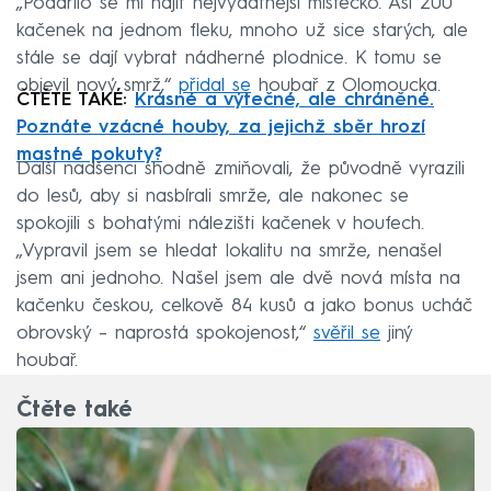
„Podařilo se mi najít nejvydatnější místečko. Asi 200
kačenek na jednom fleku, mnoho už sice starých, ale
stále se dají vybrat nádherné plodnice. K tomu se
objevil nový smrž,“
přidal se
houbař z Olomoucka.
ČTĚTE TAKÉ:
Krásné a výtečné, ale chráněné.
Poznáte vzácné houby, za jejichž sběr hrozí
mastné pokuty?
Další nadšenci shodně zmiňovali, že původně vyrazili
do lesů, aby si nasbírali smrže, ale nakonec se
spokojili s bohatými nálezišti kačenek v houfech.
„Vypravil jsem se hledat lokalitu na smrže, nenašel
jsem ani jednoho. Našel jsem ale dvě nová místa na
kačenku českou, celkově 84 kusů a jako bonus ucháč
obrovský – naprostá spokojenost,“
svěřil se
jiný
houbař.
Čtěte také