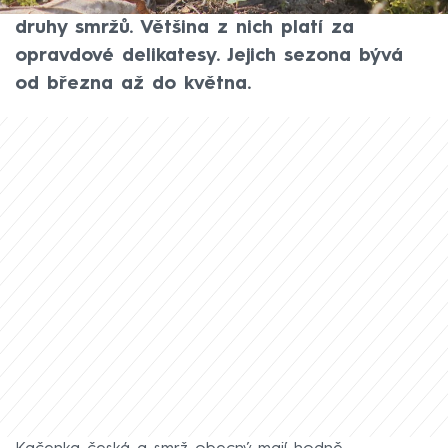
brzké jaro. Začíná růst kačenka česká a jiné
druhy smržů. Většina z nich platí za
opravdové delikatesy. Jejich sezona bývá
od března až do května.