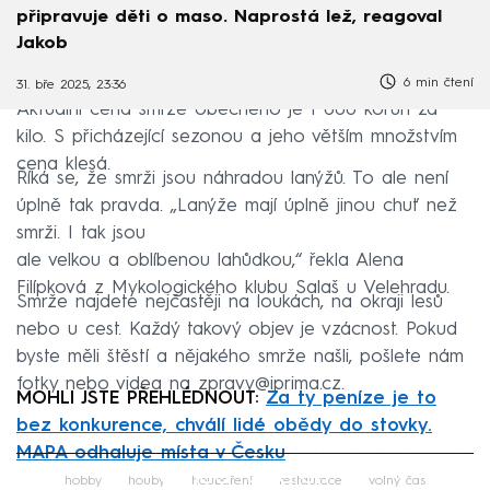
připravuje děti o maso. Naprostá lež, reagoval
Jakob
6 min čtení
31. bře 2025, 23:36
Aktuální cena smrže obecného je 1 600 korun za
kilo. S přicházející sezonou a jeho větším množstvím
cena klesá.
Říká se, že smrži jsou náhradou lanýžů. To ale není
úplně tak pravda. „Lanýže mají úplně jinou chuť než
smrži. I tak jsou
ale velkou a oblíbenou lahůdkou,“ řekla Alena
Filípková z Mykologického klubu Salaš u Velehradu.
Smrže najdete nejčastěji na loukách, na okraji lesů
nebo u cest. Každý takový objev je vzácnost. Pokud
byste měli štěstí a nějakého smrže našli, pošlete nám
fotky nebo videa na zpravy@iprima.cz.
MOHLI JSTE PŘEHLÉDNOUT:
Za ty peníze je to
bez konkurence, chválí lidé obědy do stovky.
MAPA odhaluje místa v Česku
Failed to fetch
hobby
houby
houbaření
restaurace
volný čas