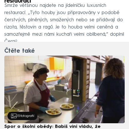
restaurací
Smrže většinou najdete na jídelníčku luxusních
restaurací. „Tyto houby jsou připravovány v podobě
čerstvých, plněných, smažených nebo se přidávají do
rizota, těstovin a ragů. Je to houba velmi ceněná a
samozřejmě mezi námi kuchaři velmi oblíbená,“ doplnil
Černý.
Čtěte také
15
fotografií
Spor o školní obědy: Babiš viní vládu, že