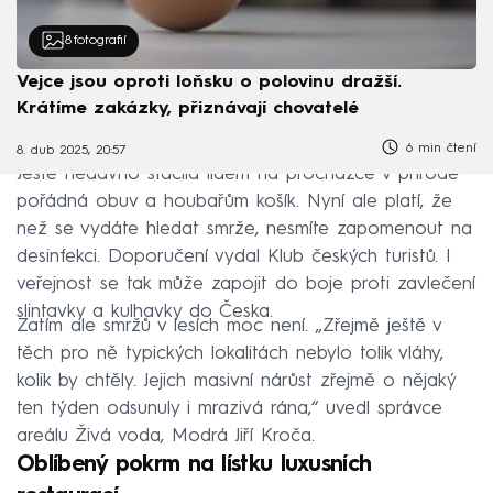
8
fotografií
Vejce jsou oproti loňsku o polovinu dražší.
Krátíme zakázky, přiznávají chovatelé
6 min čtení
8. dub 2025, 20:57
Ještě nedávno stačila lidem na procházce v přírodě
pořádná obuv a houbařům košík. Nyní ale platí, že
než se vydáte hledat smrže, nesmíte zapomenout na
desinfekci. Doporučení vydal Klub českých turistů. I
veřejnost se tak může zapojit do boje proti zavlečení
slintavky a kulhavky do Česka.
Zatím ale smržů v lesích moc není. „Zřejmě ještě v
těch pro ně typických lokalitách nebylo tolik vláhy,
kolik by chtěly. Jejich masivní nárůst zřejmě o nějaký
ten týden odsunuly i mrazivá rána,“ uvedl správce
areálu Živá voda, Modrá Jiří Kroča.
Oblíbený pokrm na lístku luxusních