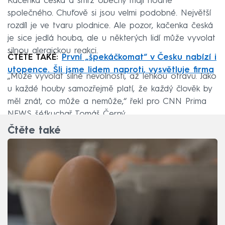
Kačenka česká a smrž obecný mají hodně
společného. Chuťově si jsou velmi podobné. Největší
rozdíl je ve tvaru plodnice. Ale pozor, kačenka česká
je sice jedlá houba, ale u některých lidí může vyvolat
silnou alergickou reakci.
ČTĚTE TAKÉ:
První „špekáčkomat“ v Česku nabízí i
utopence. Šli jsme lidem naproti, vysvětluje firma
„Může vyvolat silné nevolnosti, až lehkou otravu. Jako
u každé houby samozřejmě platí, že každý člověk by
měl znát, co může a nemůže,“ řekl pro CNN Prima
NEWS šéfkuchař Tomáš Černý.
Čtěte také