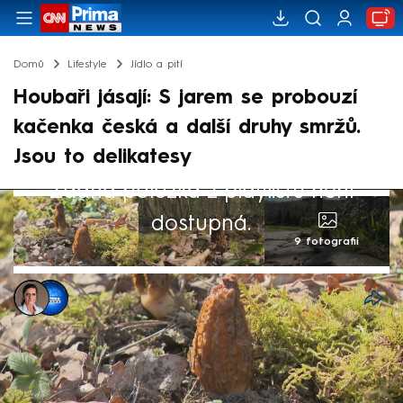
Domů
Lifestyle
Jídlo a pití
Houbaři jásají: S jarem se probouzí
kačenka česká a další druhy smržů.
Jsou to delikatesy
Žádná položka z playlistu není
dostupná.
9 fotografií
Jana Vozárová
,
Veronika Brodská
12. dub 2025, 18:55
Po zimní úrodě hlívy ústřičné a penízovky
sametonohé se zkušení houbaři těší na