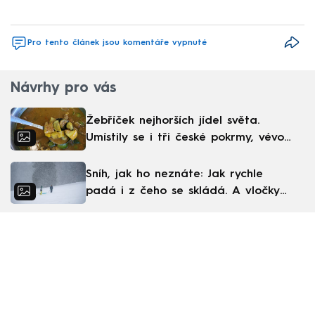
Pro tento článek jsou komentáře vypnuté
Návrhy pro vás
Žebříček nejhorších jídel světa.
Umístily se i tři české pokrmy, vévodí
skandinávská kuchyně
Sníh, jak ho neznáte: Jak rychle
padá i z čeho se skládá. A vločky
nejsou bílé