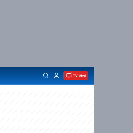
TV živě