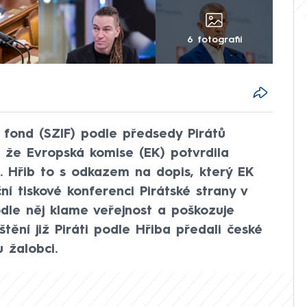
6 fotografií
 fond (SZIF) podle předsedy Pirátů
l, že Evropská komise (EK) potvrdila
. Hřib to s odkazem na dopis, který EK
ní tiskové konferenci Pirátské strany v
dle něj klame veřejnost a poškozuje
štění již Piráti podle Hřiba předali české
 žalobci.