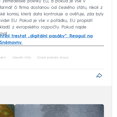
é zemědělské politiky EU, a pokud je vše v
farmář či firma dostanou od českého státu, nikoli z
 komisi, která data kontroluje a ověřuje, zda byly
idel EU. Pokud je vše v pořádku, EU proplatí
ákladů z evropského rozpočtu. Pokud najde
nat.
chtějí trestat „digitální pasáky“. Reagují na
 Sněmovny.
iled to fetch
fert
Zdeněk Hřib
Česká pirátská strana