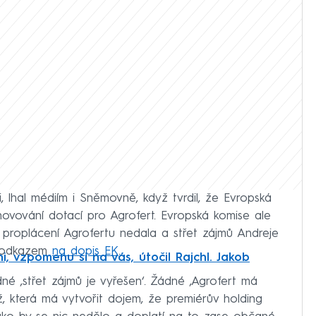
i, lhal médiím i Sněmovně, když tvrdil, že Evropská
novování dotací pro Agrofert. Evropská komise ale
 proplácení Agrofertu nedala a střet zájmů Andreje
 s odkazem
na dopis EK
.
i, vzpomenu si na vás, útočil Rajchl. Jakob
né ‚střet zájmů je vyřešen‘. Žádné ‚Agrofert má
ž, která má vytvořit dojem, že premiérův holding