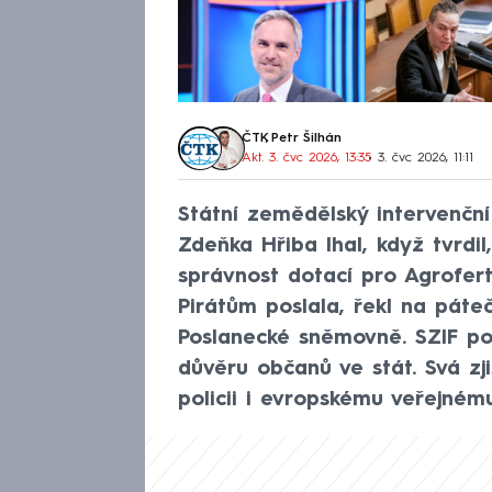
ČTK
,
Petr Šilhán
Akt. 3. čvc 2026, 13:35
• 3. čvc 2026, 11:11
Státní zemědělský intervenční
Zdeňka Hřiba lhal, když tvrdi
správnost dotací pro Agrofert
Pirátům poslala, řekl na páteč
Poslanecké sněmovně. SZIF po
důvěru občanů ve stát. Svá zji
policii i evropskému veřejnému