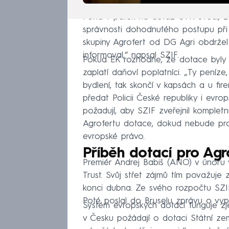
Fond v pátek na dotaz ČTK uvedl, ž
správnosti dohodnutého postupu při
skupiny Agrofert od DG Agri obdržel
informoval,“ napsal SZIF.
Pokud EK rozhodne, že dotace byly 
zaplatí daňoví poplatníci. „Ty peníz
bydlení, tak skončí v kapsách a u fir
předat Policii České republiky i evrop
požadují, aby SZIF zveřejnil komple
Agrofertu dotace, dokud nebude pro
evropské právo.
Příběh dotací pro Agr
Premiér Andrej Babiš (ANO) v únoru 
Trust. Svůj střet zájmů tím považuje
konci dubna. Ze svého rozpočtu SZIF 
Poté poslal do Bruselu zprávu o vy
Systém evropských dotací funguje z
v Česku požádají o dotaci Státní zem