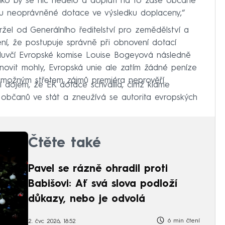
ako by se nic nedělo a doplatí na to zase občané
ou neoprávněné dotace ve výsledku doplaceny,“
žel od Generálního ředitelství pro zemědělství a
ní, že postupuje správně při obnovení dotací
Mluvčí Evropské komise Louise Bogeyová následně
novit mohly, Evropská unie ale zatím žádné peníze
s možným střetem zájmů premiéra neprověří.
 dojem, že EK dotace schválila, čímž klame
a občanů ve stát a zneužívá se autorita evropských
Čtěte také
Pavel se rázně ohradil proti
Babišovi: Ať svá slova podloží
důkazy, nebo je odvolá
6 min čtení
2. čvc 2026, 18:52