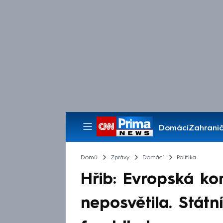
Domácí
Zahranič
Pořady
Domů
Zprávy
Domácí
Politika
Hřib: Evropská ko
neposvětila. Státn