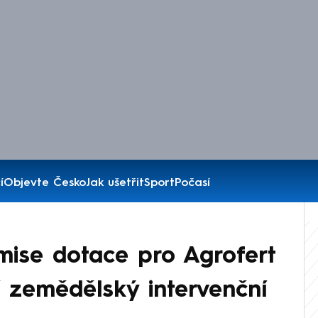
í
Objevte Česko
Jak ušetřit
Sport
Počasí
mise dotace pro Agrofert
í zemědělský intervenční