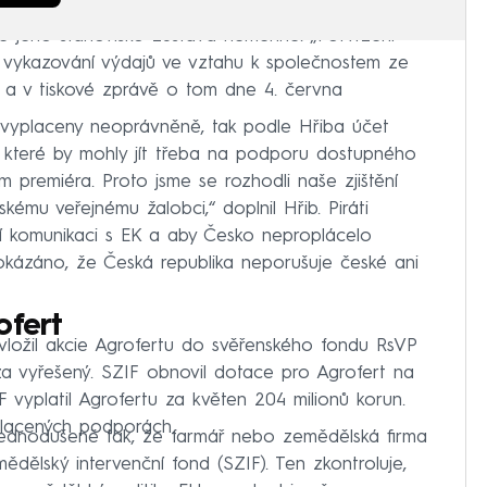
e jeho stanovisko zůstává neměnné. „Potvrzení
 vykazování výdajů ve vztahu k společnostem ze
 a v tiskové zprávě o tom dne 4. června
vyplaceny neoprávněně, tak podle Hřiba účet
e, které by mohly jít třeba na podporu dostupného
em premiéra. Proto jsme se rozhodli naše zjištění
skému veřejnému žalobci,“ doplnil Hřib. Piráti
tní komunikaci s EK a aby Česko neproplácelo
kázáno, že Česká republika neporušuje české ani
ofert
vložil akcie Agrofertu do svěřenského fondu RsVP
 za vyřešený. SZIF obnovil dotace pro Agrofert na
vyplatil Agrofertu za květen 204 milionů korun.
placených podporách.
jednodušeně tak, že farmář nebo zemědělská firma
ědělský intervenční fond (SZIF). Ten zkontroluje,