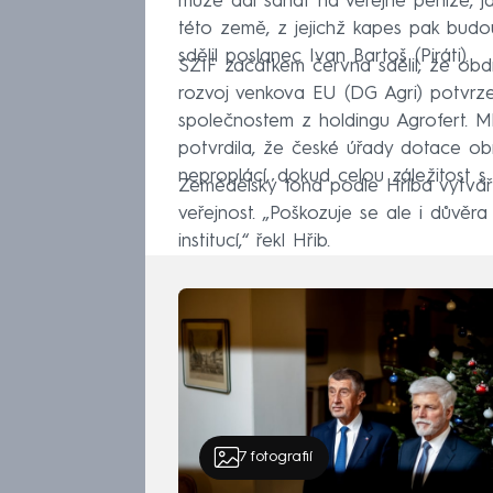
může dál sahat na veřejné peníze, j
této země, z jejichž kapes pak bud
sdělil poslanec Ivan Bartoš (Piráti).
SZIF začátkem června sdělil, že obdr
rozvoj venkova EU (DG Agri) potvrze
společnostem z holdingu Agrofert. 
potvrdila, že české úřady dotace ob
neproplácí, dokud celou záležitost 
Zemědělský fond podle Hřiba vytváří
veřejnost. „Poškozuje se ale i důvěr
institucí,“ řekl Hřib.
7
fotografií