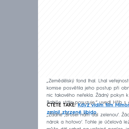
„Zemědělský fond lhal. Lhal veřejnost
komise posvětila jeho postup při ob
nic takového neřekla. Žádný pokyn k
Babiše stále posuzuje,“ uvedl Hřib
ČTĚTE TAKÉ:
Když vidím film Mimon
zmínil zhrzené libido
„Žádné ‚Brusel nám dal zelenou‘. Žád
nárok a hotovo‘. Tohle je účelová le