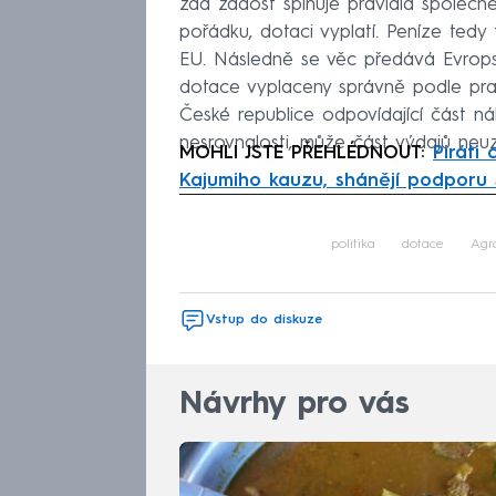
zda žádost splňuje pravidla společn
pořádku, dotaci vyplatí. Peníze tedy 
EU. Následně se věc předává Evropské
dotace vyplaceny správně podle prav
České republice odpovídající část n
nesrovnalosti, může část výdajů neuz
MOHLI JSTE PŘEHLÉDNOUT:
Piráti 
Kajumiho kauzu, shánějí podporu
Fa
politika
dotace
Agro
Vstup do diskuze
Návrhy pro vás