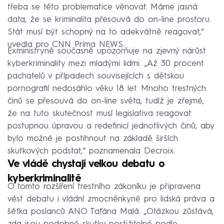
třeba se této problematice věnovat. Máme jasná
data, že se kriminalita přesouvá do on-line prostoru.
Stát musí být schopný na to adekvátně reagovat,“
uvedla pro CNN Prima NEWS.
Exministryně současně upozorňuje na zjevný nárůst
kyberkriminality mezi mladými lidmi. „Až 30 procent
pachatelů v případech souvisejících s dětskou
pornografií nedosáhlo věku 18 let. Mnoho trestných
činů se přesouvá do on-line světa, tudíž je zřejmé,
že na tuto skutečnost musí legislativa reagovat
postupnou úpravou a redefinicí jednotlivých činů, aby
bylo možné je postihnout na základě širších
skutkových podstat,“ poznamenala Decroix.
Ve vládě chystají velkou debatu o
kyberkriminalitě
O tomto rozšíření trestního zákoníku je připravena
vést debatu i vládní zmocněnkyně pro lidská práva a
šéfka poslanců ANO Taťána Malá. „Otázkou zůstává,