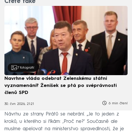
Čtěte také
7
fotografií
Navrhne vláda odebrat Zelenskému státní
vyznamenání? Ženíšek se ptá po svéprávnosti
členů SPD
6 min čtení
30. čvn 2026, 21:21
Návrhu ze strany Pirátů se nebrání. „Je to jeden z
kroků, u kterého si říkám: ‚Proč ne?‘ Současně ale
musíme apelovat na ministerstvo spravedlnosti, že je