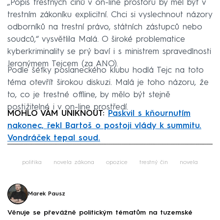
„Popis trestných činů v on-line prostoru by měl být v
trestním zákoníku explicitní. Chci si vyslechnout názory
odborníků na trestní právo, státních zástupců nebo
soudců,“ vysvětlila Malá. O široké problematice
kyberkriminality se prý baví i s ministrem spravedlnosti
Jeronýmem Tejcem (za ANO).
Podle šéfky poslaneckého klubu hodlá Tejc na toto
téma otevřít širokou diskuzi. Malá je toho názoru, že
to, co je trestné offline, by mělo být stejně
postižitelné i v on-line prostředí.
MOHLO VÁM UNIKNOUT:
Paskvil s kňournutím
nakonec, řekl Bartoš o postoji vlády k summitu.
Vondráček tepal soud.
Failed to fetch
politika
novela zákona
opozice
trestný čin
novela
Marek Pausz
Věnuje se převážně politickým tématům na tuzemské