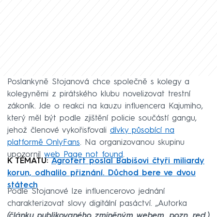
Poslankyně Stojanová chce společně s kolegy a
kolegyněmi z pirátského klubu novelizovat trestní
zákoník. Jde o reakci na kauzu influencera Kajumiho,
který měl být podle zjištění policie součástí gangu,
jehož členové vykořisťovali
dívky působící na
platformě OnlyFans
. Na organizovanou skupinu
upozornil
web Page not found
.
K TÉMATU:
Agrofert poslal Babišovi čtyři miliardy
korun, odhalilo přiznání. Důchod bere ve dvou
státech
Podle Stojanové lze influencerovo jednání
charakterizovat slovy digitální pasáctví. „Autorka
(článku publikovaného zmíněným webem, pozn. red.)