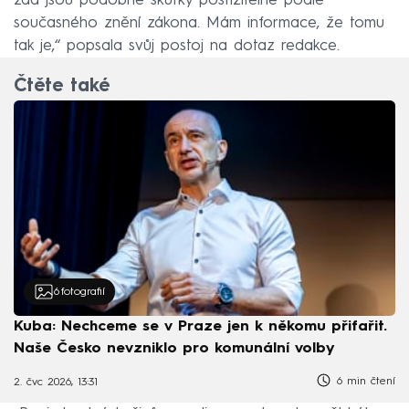
zda jsou podobné skutky postižitelné podle
současného znění zákona. Mám informace, že tomu
tak je,“ popsala svůj postoj na dotaz redakce.
Čtěte také
6
fotografií
Kuba: Nechceme se v Praze jen k někomu přifařit.
Naše Česko nevzniklo pro komunální volby
6 min čtení
2. čvc 2026, 13:31