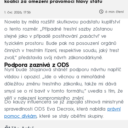
koalici za omezení pravomocí hlavy státu
6 min čtení
1. čvc 2026, 17:56
Novela by měla rozšířit skutkovou podstatu kuplířství
o tento rozměr. „Případné trestní sazby zůstanou
stejné jako v případě postihování ‚pasáctví‘ ve
fyzickém prostoru. Bude pak na posouzení orgánů
činných v trestním řízení, respektive soudu, jaký trest
zvolí,“ představila svůj návrh zákonodárkyně.
Podpora zaznívá z ODS
Nyní bude Stojanová shánět podporu návrhu napříč
vládou i opozicí. „Jde o věcnou a mimořádně
důležitou změnu trestního zákoníku, takže mi dává
smysl se o ní bavit v tomto formátu,“ uvedla s tím, že
věří v nalezení kompromisního znění.
Do kauzy influencera se již zapojila stínová ministryně
spravedlnosti ODS Eva Decroix, která nabídla
právní
pomoc dívkám
, které se staly oběťmi skupiny.