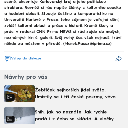
scéně, akcentuje Karlovarský kraj a jeho politickou
strukturu. Rovněž si rád napíše články z kulturního soudku
a hudební oblasti. Studuje češtinu a komparatistiku na
Univerzitě Karlově v Praze. Jeho zájmem je veřejné dění,
zvlášť kulturní oblast a práce s historií. Kromě školy a
práci v redakci CNN Prima NEWS si rád zajde do malých,
neznámých kin či galerií. Svůj volný čas však nejradši tráví
někde za městem v přírodě. (Marek.Pausz@iprima.cz)
Vstup do diskuze
Návrhy pro vás
Žebříček nejhorších jídel světa.
Umístily se i tři české pokrmy, vévodí
skandinávská kuchyně
Sníh, jak ho neznáte: Jak rychle
padá i z čeho se skládá. A vločky
nejsou bílé