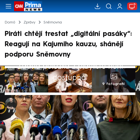
Domů
Zprávy
Sněmovna
Piráti chtějí trestat „digitální pasáky“:
Reagují na Kajumiho kauzu, shánějí
podporu Sněmovny
Žádná položka z playlistu není
dostupná.
9 fotografií
Marek Pausz
3. čvc 2026, 08:01
Opoziční Piráti chtějí do trestního zákoníku
prosadit nový paragraf, podle něhož by