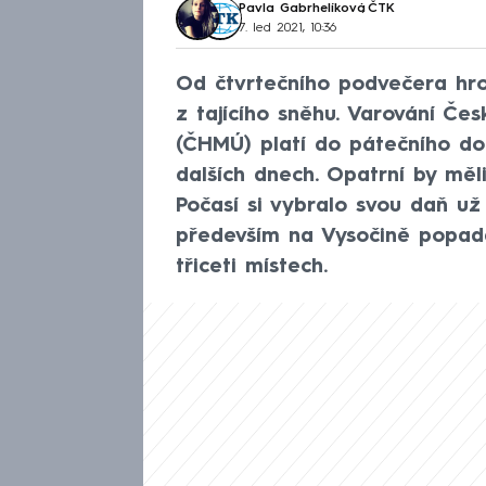
Pavla Gabrhelíková
,
ČTK
7. led 2021, 10:36
Od čtvrtečního podvečera hro
z tajícího sněhu. Varování Č
(ČHMÚ) platí do pátečního do
dalších dnech. Opatrní by měli
Počasí si vybralo svou daň už v
především na Vysočině popad
třiceti místech.