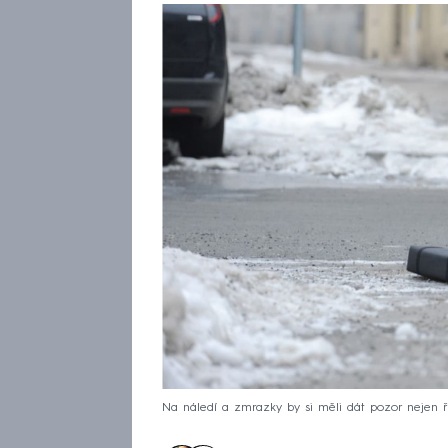
Na náledí a zmrazky by si měli dát pozor nejen řid