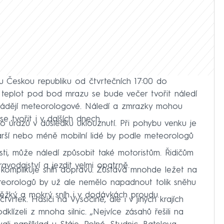
u Českou republiku od čtvrtečních 17:00 do
u teplot pod bod mrazu se bude večer tvořit náledí
vádějí meteorologové. Náledí a zmrazky mohou
 tvořit i v dalších dnech.
ko úrazů v důsledku uklouznutí. Při pohybu venku je
tarší nebo méně mobilní lidé by podle meteorologů
i, může náledí způsobit také motoristům. Řidičům
vodajství a jezdit velmi opatrně.
 komplikuje sníh dopravu. Zůstává mnohde ležet na
meteorologů by už ale nemělo napadnout tolik sněhu
 těžký a mokrý sníh i v dodávkách proudu.
vrtek. Hasiči na Vysočině, ale i v jiných krajích
klízeli z mnoha silnic. „Nejvíce zásahů řešili na