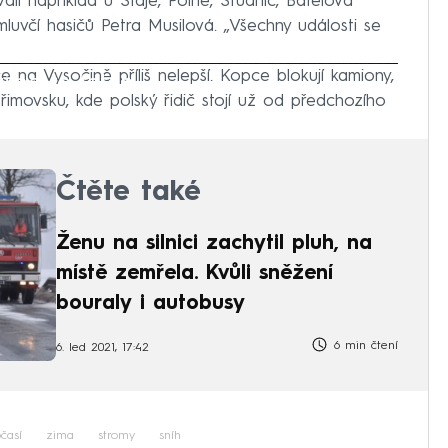
li například u Stáje, Polné, Studnic, Batelova
luvčí hasičů Petra Musilová. „Všechny události se
e na Vysočině příliš nelepší. Kopce blokují kamiony,
iled to fetch
řimovsku, kde polský řidič stojí už od předchozího
Čtěte také
Ženu na silnici zachytil pluh, na
místě zemřela. Kvůli sněžení
bouraly i autobusy
6 min čtení
6. led 2021, 17:42
časí
zima
stromy
sníh