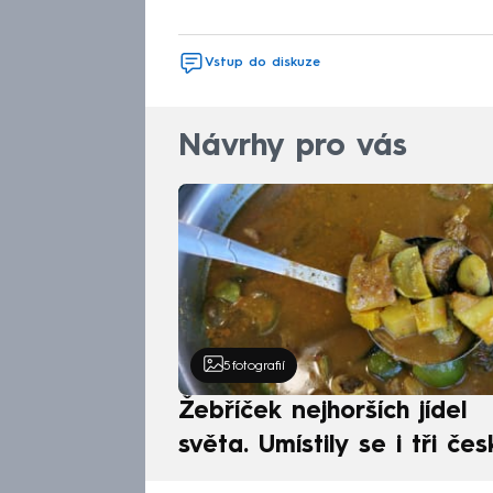
Vstup do diskuze
Návrhy pro vás
5
fotografií
Žebříček nejhorších jídel
světa. Umístily se i tři čes
pokrmy, vévodí skandináv