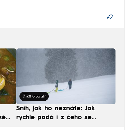
31
fotografií
Sníh, jak ho neznáte: Jak
ké
rychle padá i z čeho se
ská
skládá. A vločky nejsou bílé