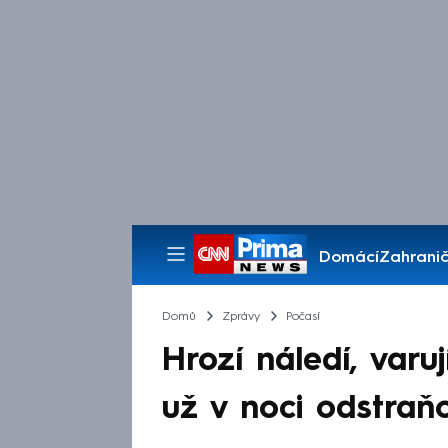
Domácí
Zahranič
Pořady
Domů
Zprávy
Počasí
Hrozí náledí, varu
už v noci odstraň