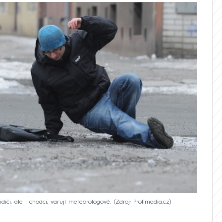
iči, ale i chodci, varují meteorologové.
Zdroj: Profimedia.cz