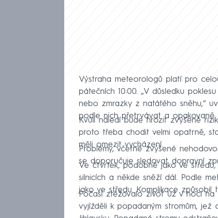
Výstraha meteorologů platí pro celo
pátečních 10:00. „V důsledku pokles
nebo zmrazky z natátého sněhu,“ u
podle nich přetrvávat a opakovaně se
Kvůli náledí bude hrozit zvýšené rizi
proto třeba chodit velmi opatrně, s
měli omezit vycházení.
Problémy, včetně zvýšené nehodovost
se doporučuje sledovat dopravní zpra
Ve čtvrtek, podobně jako ve středu,
silnicích a někde sněží dál. Podle 
jako ve středu. Komplikace způsobil
Počasí ztěžovalo život už v noci na čt
vyjížděli k popadaným stromům, jež od