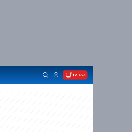
TV živě