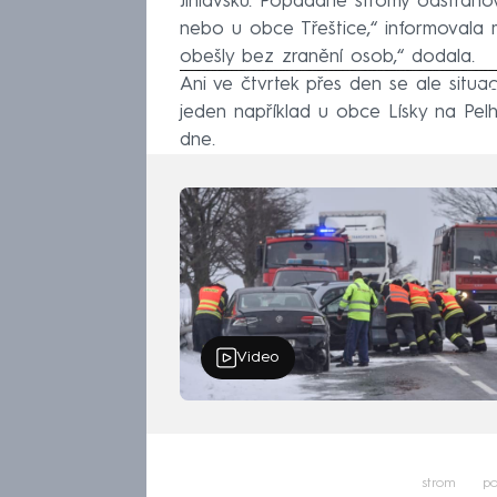
Jihlavsku. Popadané stromy odstraňova
nebo u obce Třeštice,“ informovala m
obešly bez zranění osob,“ dodala.
Ani ve čtvrtek přes den se ale situac
Fa
jeden například u obce Lísky na Pelh
dne.
Video
strom
po