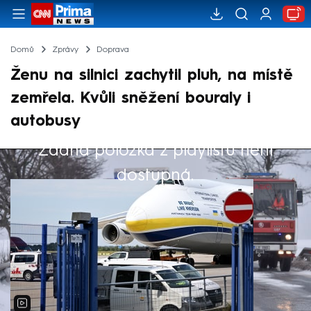
Domů
Zprávy
Doprava
Ženu na silnici zachytil pluh, na místě
zemřela. Kvůli sněžení bouraly i
autobusy
Žádná položka z playlistu není
Výběr redakce
dostupná.