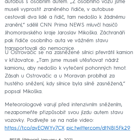
autobus s osobním autem. „Z osobního vozu jsme
museli vyprostit zraněného řidiče, v autobuse
cestovali dva lidé a řidič, tam nedošlo k žádnému
zranění,“ sdělil CNN Prima NEWS mluvčí hasičů
Jihomoravského kraje Jaroslav Mikoška. Záchranáři
pak řidiče osobního auta ve vážném stavu
transportovali do nemocnice.
U Ostrovačic se na zasněžené silnici převrátil kamion
v křižovatce. „Tam jsme museli utěsňovat nádrž
kamionu, aby nedošlo k vytečení pohonných hmot.
Zásah u Ostrovačic a u Moravan probíhal za
hustého sněžení, kdy silnice byla silně zasněžená,“
popsal Mikoška.
Meteorologové varují před intenzivním sněžením,
nezapomeňte přizpůsobit svou jízdu autem stavu
vozovky. Podívejte se na naše video:
https://t.co/avEOWYy7CX
pic.twitter.com/dtNBI5Fk29
— BESIP (@ibesip)
January 6, 2021