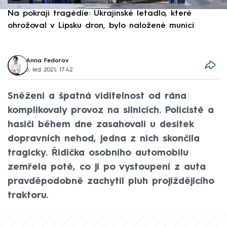
Na pokraji tragédie: Ukrajinské letadlo, které
P
ohrožoval v Lipsku dron, bylo naložené municí
e
Anna Fedorov
6. led 2021, 17:42
Sněžení a špatná viditelnost od rána
komplikovaly provoz na silnicích. Policisté a
hasiči během dne zasahovali u desítek
dopravních nehod, jedna z nich skončila
tragicky. Řidička osobního automobilu
zemřela poté, co ji po vystoupení z auta
pravděpodobně zachytil pluh projíždějícího
traktoru.