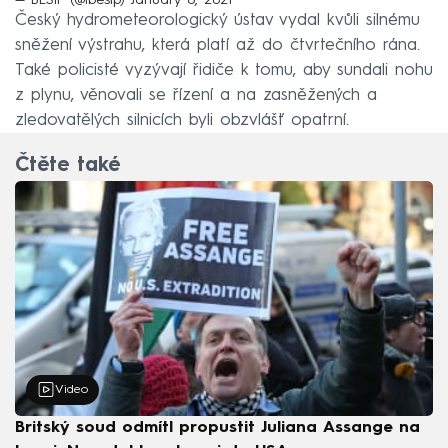
Český hydrometeorologický ústav vydal kvůli silnému
sněžení výstrahu, která platí až do čtvrtečního rána.
Také policisté vyzývají řidiče k tomu, aby sundali nohu
z plynu, věnovali se řízení a na zasněžených a
zledovatělých silnicích byli obzvlášť opatrní.
Čtěte také
Video
Britský soud odmítl propustit Juliana Assange na