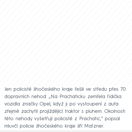
Jen policisté Jihočeského kraje řešili ve středu přes 70
dopravních nehod. „Na Prachaticku zemřela řidička
vozidla značky Opel, když ji po vystoupení z auta
zřejmě zachytil projíždějící traktor s pluhem. Okolnosti
této nehody vyšetřují policisté z Prachatic,“ popsal
mluvčí policie Jihočeského kraje Jiří Matzner.