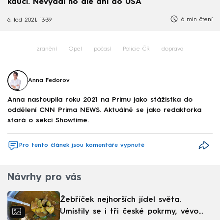
kauci. Nevydal ho ale ani do USA
6 min čtení
6. led 2021, 13:39
zranění
Opel
počasí
Policie ČR
doprava
Anna Fedorov
Anna nastoupila roku 2021 na Primu jako stážistka do
oddělení CNN Prima NEWS. Aktuálně se jako redaktorka
stará o sekci Showtime.
Pro tento článek jsou komentáře vypnuté
Návrhy pro vás
Žebříček nejhorších jídel světa.
Umístily se i tři české pokrmy, vévodí