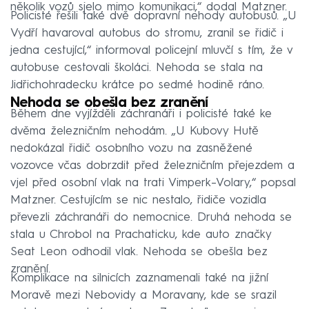
několik vozů sjelo mimo komunikaci,“ dodal Matzner.
Policisté řešili také dvě dopravní nehody autobusů. „U
Vydří havaroval autobus do stromu, zranil se řidič i
jedna cestující,“ informoval policejní mluvčí s tím, že v
autobuse cestovali školáci. Nehoda se stala na
Jidřichohradecku krátce po sedmé hodině ráno.
Nehoda se obešla bez zranění
Během dne vyjížděli záchranáři i policisté také ke
dvěma železničním nehodám. „U Kubovy Hutě
nedokázal řidič osobního vozu na zasněžené
vozovce včas dobrzdit před železničním přejezdem a
vjel před osobní vlak na trati Vimperk–Volary,“ popsal
Matzner. Cestujícím se nic nestalo, řidiče vozidla
převezli záchranáři do nemocnice. Druhá nehoda se
stala u Chrobol na Prachaticku, kde auto značky
Seat Leon odhodil vlak. Nehoda se obešla bez
zranění.
Komplikace na silnicích zaznamenali také na jižní
Moravě mezi Nebovidy a Moravany, kde se srazil