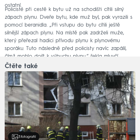
ostatní.
Policisté při cestě k bytu už na schodišti cítili silný
zápach plynu. Dveře bytu, kde muž byl, pak vyrazili s
pomocí beranidla. „Při vstupu do bytu cítili ještě
silnější zápach plynu. Na místě pak zadrželi muže,
který přeřezal hadici přívodu plynu k plynovému
sporáku. Tuto následně před policisty navíc zapálil,
čímž mohlo dojít k výbuchu plynu,“ řekla mluvčí.
Čtěte také
3
fotografií