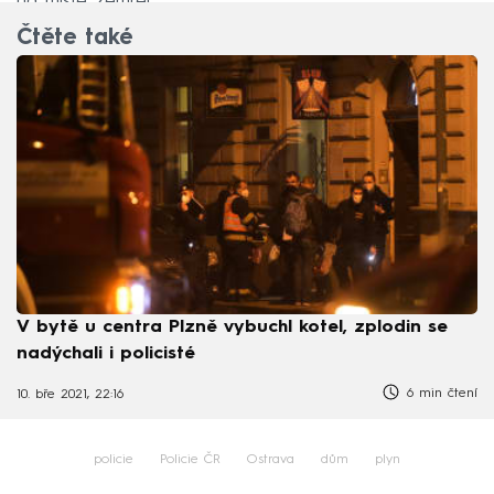
na místě zemřel.
Čtěte také
V bytě u centra Plzně vybuchl kotel, zplodin se
nadýchali i policisté
6 min čtení
10. bře 2021, 22:16
policie
Policie ČR
Ostrava
dům
plyn