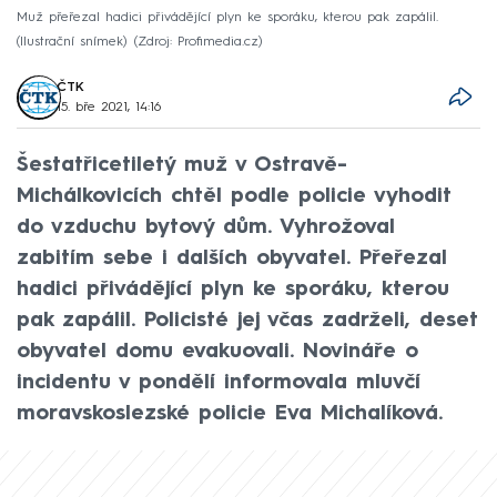
Muž přeřezal hadici přivádějící plyn ke sporáku, kterou pak zapálil.
(Ilustrační snímek)
Zdroj: Profimedia.cz
ČTK
15. bře 2021, 14:16
Šestatřicetiletý muž v Ostravě-
Michálkovicích chtěl podle policie vyhodit
do vzduchu bytový dům. Vyhrožoval
zabitím sebe i dalších obyvatel. Přeřezal
hadici přivádějící plyn ke sporáku, kterou
pak zapálil. Policisté jej včas zadrželi, deset
obyvatel domu evakuovali. Novináře o
incidentu v pondělí informovala mluvčí
moravskoslezské policie Eva Michalíková.