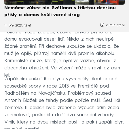
Nemáme vůbec nic. Světlana s tříletou dcerkou
přišly o domov kvůli varně drog
6 min čtení
11. bře 2021, 12:41
Policisté muže zadrželi, uzavřeli přívod plynu a z
domu evakuovali deset lidí. Nikdo z nich neutrpěl
žádné zranění. Při dechové zkoušce se ukázalo, že
muž je opilý, přístroj naměřil dvě promile alkoholu.
Kriminalisté muže, který je nyní ve vazbě, obvinili z
obecného ohrožení. Ve vězení může strávit až osm
let.
Zapálením unikajícího plynu vyvrcholily dlouhodobé
sousedské spory v roce 2013 ve Frenštátě pod
Radhoštěm na Novojičínsku. Problémový soused
Antonín Blažek se tehdy podle policie mstil. Šest lidí
zemřelo, 11 dalších bylo zraněno. Výbuch dům zcela
zdemoloval, poškodil i další dva sousední vchody.
Viník, který na dvou místech pustil a pak i zapálil plyn,