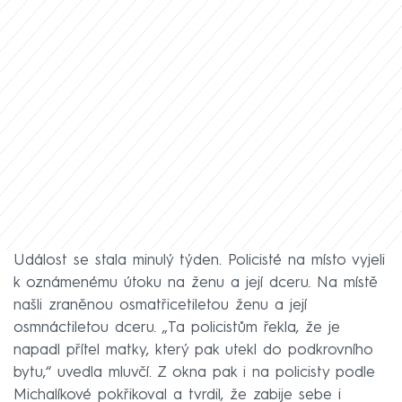
Událost se stala minulý týden. Policisté na místo vyjeli
k oznámenému útoku na ženu a její dceru. Na místě
našli zraněnou osmatřicetiletou ženu a její
osmnáctiletou dceru. „Ta policistům řekla, že je
napadl přítel matky, který pak utekl do podkrovního
bytu,“ uvedla mluvčí. Z okna pak i na policisty podle
Michalíkové pokřikoval a tvrdil, že zabije sebe i