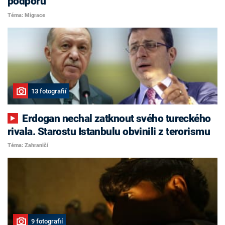
podporu
Téma: Migrace
13 fotografií
Erdogan nechal zatknout svého tureckého
rivala. Starostu Istanbulu obvinili z terorismu
Téma: Zahraničí
9 fotografií