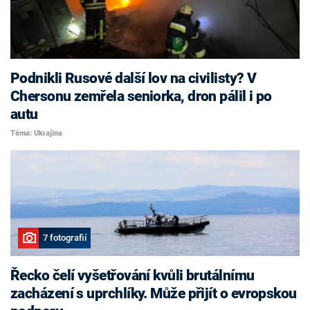
Podnikli Rusové další lov na civilisty? V
Chersonu zemřela seniorka, dron pálil i po
autu
Téma: Ukrajina
7 fotografií
Řecko čelí vyšetřování kvůli brutálnímu
zacházení s uprchlíky. Může přijít o evropskou