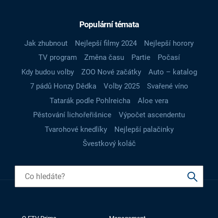
Populární témata
Jak zhubnout
Nejlepší filmy 2024
Nejlepší horory
TV program
Změna času
Partie
Počasí
Kdy budou volby
ZOO Nové začátky
Auto – katalog
7 pádů Honzy Dědka
Volby 2025
Svařené víno
Tatarák podle Pohlreicha
Aloe vera
Pěstování lichořeřišnice
Výpočet ascendentu
Tvarohové knedlíky
Nejlepší palačinky
Švestkový koláč