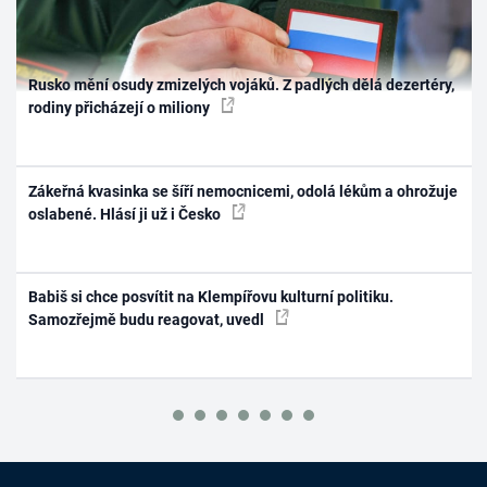
Rusko mění osudy zmizelých vojáků. Z padlých dělá dezertéry,
rodiny přicházejí o miliony
Zákeřná kvasinka se šíří nemocnicemi, odolá lékům a ohrožuje
oslabené. Hlásí ji už i Česko
Babiš si chce posvítit na Klempířovu kulturní politiku.
Samozřejmě budu reagovat, uvedl