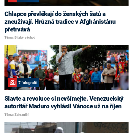
Chlapce převlékají do ženských šatů a
zneužívají. Hrůzná tradice v Afghánistánu
přetrvává
Téma: Blízký východ
7 fotografií
Slavte a revoluce si nevšímejte. Venezuelský
autoritář Maduro vyhlásil Vánoce už na říjen
Téma: Zahraničí