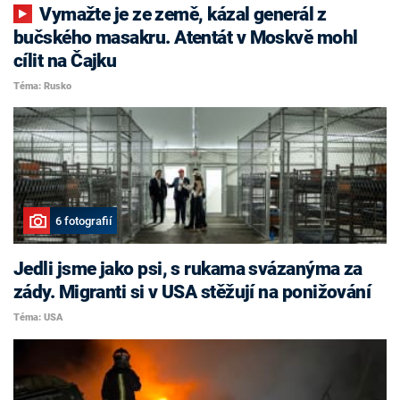
Vymažte je ze země, kázal generál z
bučského masakru. Atentát v Moskvě mohl
cílit na Čajku
Téma: Rusko
6 fotografií
Jedli jsme jako psi, s rukama svázanýma za
zády. Migranti si v USA stěžují na ponižování
Téma: USA