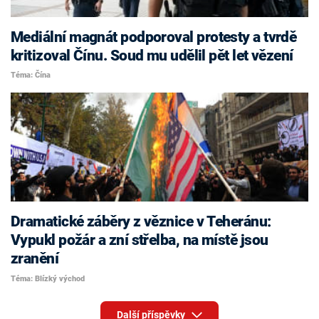
Mediální magnát podporoval protesty a tvrdě
kritizoval Čínu. Soud mu udělil pět let vězení
Téma: Čína
Dramatické záběry z věznice v Teheránu:
Vypukl požár a zní střelba, na místě jsou
zranění
Téma: Blízký východ
Další příspěvky