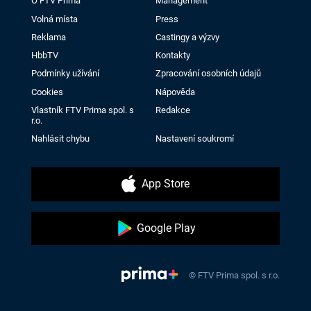
O FTV Prima
Management
Volná místa
Press
Reklama
Castingy a výzvy
HbbTV
Kontakty
Podmínky užívání
Zpracování osobních údajů
Cookies
Nápověda
Vlastník FTV Prima spol. s
Redakce
r.o.
Nahlásit chybu
Nastavení soukromí
App Store
Google Play
© FTV Prima spol. s r.o.