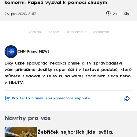
komorní. Papež vyzval k pomoci chudým
6 min čtení
24. pro 2020, 21:57
Vatikán
papež
koronavirus
lockdown
CNN Prima NEWS
Díky úzké spolupráci redakcí online a TV zpravodajství
vám přinášíme desítky reportáží i v textové podobě, které
můžete sledovat v televizi, na webu, sociálních sítích nebo
v HbbTV.
Pro tento článek jsou komentáře vypnuté
Návrhy pro vás
Žebříček nejhorších jídel světa.