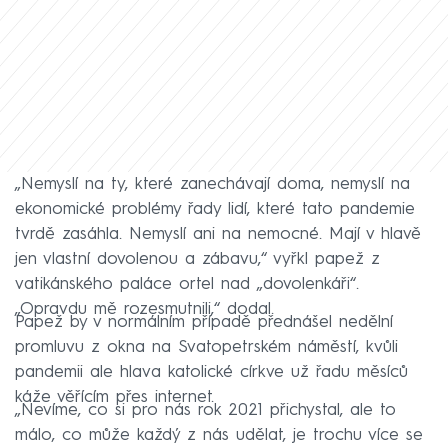
„Nemyslí na ty, které zanechávají doma, nemyslí na
ekonomické problémy řady lidí, které tato pandemie
tvrdě zasáhla. Nemyslí ani na nemocné. Mají v hlavě
jen vlastní dovolenou a zábavu,“ vyřkl papež z
vatikánského paláce ortel nad „dovolenkáři“.
„Opravdu mě rozesmutnili,“ dodal.
Papež by v normálním případě přednášel nedělní
promluvu z okna na Svatopetrském náměstí, kvůli
pandemii ale hlava katolické církve už řadu měsíců
káže věřícím přes internet.
„Nevíme, co si pro nás rok 2021 přichystal, ale to
málo, co může každý z nás udělat, je trochu více se