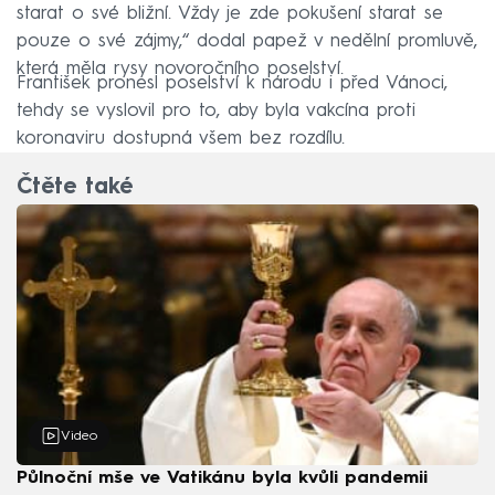
starat o své bližní. Vždy je zde pokušení starat se
pouze o své zájmy,“ dodal papež v nedělní promluvě,
která měla rysy novoročního poselství.
František pronesl poselství k národu i před Vánoci,
tehdy se vyslovil pro to, aby byla vakcína proti
koronaviru dostupná všem bez rozdílu.
Čtěte také
Video
Půlnoční mše ve Vatikánu byla kvůli pandemii