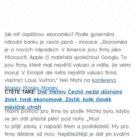
Jak mít úspěšnou ekonomiku? Podle guvernéra
národní banky je cesta jasná - inovace. „Ekonomika
je o nových nápadech. V Americe jsou firmy jako
Microsoft, Apple či mateřská společnost Googlu. To
jsou firmy, které mají největší valuaci a vidíte, že velmi
inovují. V Evropě ale měla největší valuaci firma
vlastnící Louis Vuitton,“ řekl Michl na
konferenci
Money Money Money
.
ČTĚTE TAKÉ:
Dvě třetiny Čechů nežijí důstojný
život, tvrdí ekonomové. Zjistili, kolik člověk
měsíčně utratí
Hlavní pomocí pro firmy by podle Michla bylo, kdyby
se jim stát přestal plést pod nohy. „Musí
to přijít zdola, z nápadů firem a podnikatelů. My pro
firmy děláme až moc. Nejdůležitější je dát jim kvalitní