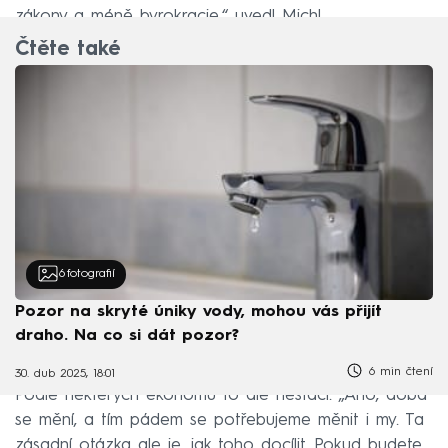
zákony a méně byrokracie,“ uvedl Michl.
Čtěte také
6
fotografií
Pozor na skryté úniky vody, mohou vás přijít
draho. Na co si dát pozor?
6 min čtení
30. dub 2025, 18:01
Podle některých ekonomů to ale nestačí. „Ano, doba
se mění, a tím pádem se potřebujeme měnit i my. Ta
zásadní otázka ale je, jak toho docílit. Pokud budete