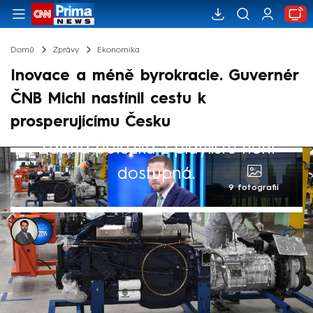
Domů
Zprávy
Ekonomika
Inovace a méně byrokracie. Guvernér
ČNB Michl nastínil cestu k
prosperujícímu Česku
Žádná položka z playlistu není
dostupná.
9 fotografií
Ondřej Svoboda
,
Jakub Kokoška
2. kvě 2025, 22:54
Inovace a méně byrokracie pro firmy. To je
podle guvernéra České národní banky