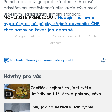
Pomáhá jim totiž geopolitická situace. A právě
odměňování zaměstnanců přes akcie bývá mezi
úspěšnými zahraničními firmami standard.
MOHLI JSTE PŘEHLÉDOUT:
Nadějím na levné
hypotéky a jiné půjčky zřejmě odzvonilo. ČNB
chce sazby snižovat jen opatrně
Failed to fetch
Google
ekonomika
Česká národní banka
Apple
ekonom
Pro tento článek jsou komentáře vypnuté
Návrhy pro vás
Žebříček nejhorších jídel světa.
Umístily se i tři české pokrmy, vévodí
skandinávská kuchyně
Sníh, jak ho neznáte: Jak rychle