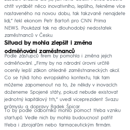
chtít vyrábět něco inovativního, lepšího, řekněme více
nastaveného na novou dobu, tak takzvaně nenajdete
lidi,“ řekl ekonom Petr Bartoň pro CNN Prima
NEWS. Poukázal tak na dlouhodobý nedostatek
zaměstnanců v Česku.
Situaci by mohla zlepšit i změna
odměňování zaměstnanců
Podle zástupců firem by pomohla i změna jejich
odměňování. „Firmy by na národní úrovni určitě
ocenily lepší zákon ohledně zaměstnaneckých akcií.
Co se týká toho evropského kontextu, tak tam
můžeme zapomenout na to, že někdy v inovacích
doženeme Spojené státy, pokud nebude existovat
jednotný kapitálový trh,“ uvedl viceprezident Svazu
průmyslu a dopravy Radek Špicar.
To by podle odborníků mohlo pomoct třeba vzniku
startupů. Vedle nich by mohla budoucnost patřit
třeba i zbrojařům nebo farmaceutickým firmám.