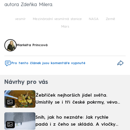
autora Zdeňka Milera.
vesmír
Mezinárodní vesmírná stanice
NASA
Země
Mars
Markéta Princová
Pro tento článek jsou komentáře vypnuté
Návrhy pro vás
Žebříček nejhorších jídel světa.
Umístily se i tři české pokrmy, vévodí
skandinávská kuchyně
Sníh, jak ho neznáte: Jak rychle
padá i z čeho se skládá. A vločky