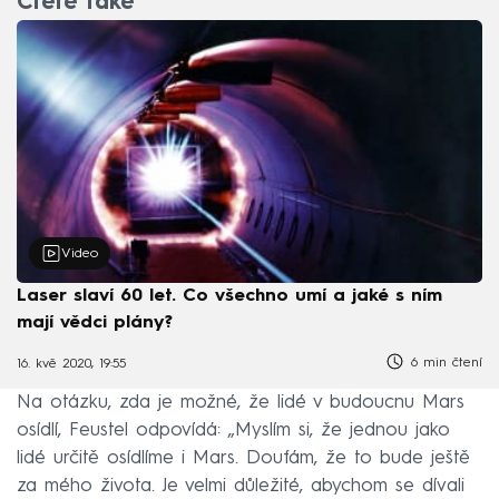
Čtěte také
Video
Laser slaví 60 let. Co všechno umí a jaké s ním
mají vědci plány?
6 min čtení
16. kvě 2020, 19:55
Na otázku, zda je možné, že lidé v budoucnu Mars
osídlí, Feustel odpovídá: „Myslím si, že jednou jako
lidé určitě osídlíme i Mars. Doufám, že to bude ještě
za mého života. Je velmi důležité, abychom se dívali