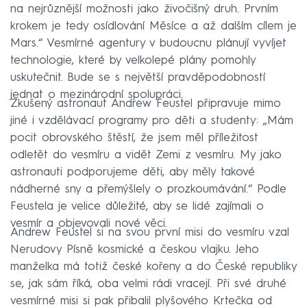
na nejrůznější možnosti jako živočišný druh. Prvním
krokem je tedy osídlování Měsíce a až dalším cílem je
Mars.“ Vesmírné agentury v budoucnu plánují vyvíjet
technologie, které by velkolepé plány pomohly
uskutečnit. Bude se s největší pravděpodobností
jednat o mezinárodní spolupráci.
Zkušený astronaut Andrew Feustel připravuje mimo
jiné i vzdělávací programy pro děti a studenty: „Mám
pocit obrovského štěstí, že jsem měl příležitost
odletět do vesmíru a vidět Zemi z vesmíru. My jako
astronauti podporujeme děti, aby měly takové
nádherné sny a přemýšlely o prozkoumávání.“ Podle
Feustela je velice důležité, aby se lidé zajímali o
vesmír a objevovali nové věci.
Andrew Feustel si na svou první misi do vesmíru vzal
Nerudovy Písně kosmické a českou vlajku. Jeho
manželka má totiž české kořeny a do České republiky
se, jak sám říká, oba velmi rádi vracejí. Při své druhé
vesmírné misi si pak přibalil plyšového Krtečka od