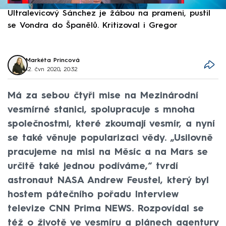
Ultralevicový Sánchez je žábou na prameni, pustil
P
se Vondra do Španělů. Kritizoval i Gregor
F
Markéta Princová
12. čvn 2020, 20:32
Má za sebou čtyři mise na Mezinárodní
vesmírné stanici, spolupracuje s mnoha
společnostmi, které zkoumají vesmír, a nyní
se také věnuje popularizaci vědy. „Usilovně
pracujeme na misi na Měsíc a na Mars se
určitě také jednou podíváme,“ tvrdí
astronaut NASA Andrew Feustel, který byl
hostem pátečního pořadu Interview
televize CNN Prima NEWS. Rozpovídal se
též o životě ve vesmíru a plánech agentury