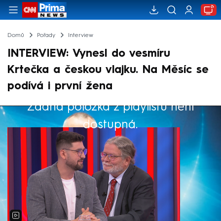
Domů
Pořady
Interview
INTERVIEW: Vynesl do vesmíru
Krtečka a českou vlajku. Na Měsíc se
podívá i první žena
Žádná položka z playlistu není
Výběr redakce
dostupná.