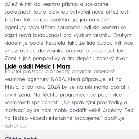
důležité mít do vesmíru přístup a soukromé
společnosti touto aktivitou vytvářejí nové příležitosti.
Lidstvo tak nemusí spoléhat již jen na vládní
agentury. Vypuštěním soukromé lodi do vesmíru se
zajistí nová budoucnost pro výzkum vesmíru. Druhým
kladem je podle Feustela fakt, že lidé budou mít více
příležitostí se do vesmíru podívat a shlédnout tak
Zemi z jiné perspektivy a tím zlepšit i zemský život.
Lidé osídlí Měsíc i Mars
Feustel prozradil plánovaný program americké
vesmírné agentury NASA, která připravuje let na
Měsíc, a do roku 2024 by se na něj mohla dostat i
první žena. Na těchto programech se podílí více
vesmírných společností. „Se správnými prostředky a
motivací by se nám mohly podařit velké úspěchy. Teď
na těchto věcech intenzivně pracujeme,“ doplňuje
astronaut.