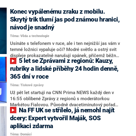
Konec vypálenému zraku z mobilu.
Skrytý trik tlumí jas pod známou hranici,
návod je snadný
Téma: Věda a technologie
Usínáte s telefonem v ruce, ale i ten nejnižší jas vám v
temné ložnici vypaluje oči? Modré světlo a ostrý svit
displeje prokazatelně narušují spánek, přičemž běžné
5 let se Zprávami z regionů: Kauzy,
filtry a zčervenání obrazovky unavenému zraku uleví
jen zčásti. Naštěstí v sobě Android i iPhone skrývají
rubriky a lidské příběhy 24 hodin denně,
funkci, o které málokdo ví. Redakce CNN Prima NEWS
365 dní v roce
představuje jednoduchý návod, jak jas srazit na
Téma: Tiskové zprávy
absolutní minimum.
Už pět let startují na CNN Prima NEWS každý den v
16:55 oblíbené Zprávy z regionů s moderátorkou
Markétou Fialovou. Původně dvacetiminutový pořad
Na FF UK se střílelo, já nemohl najít
díky zájmu diváků postupně obsadil i víkendová
odpoledne a narostl na celou hodinu, čímž se stal
dcery: Expert vytvořil Maják, SOS
nejdelší zpravodajskou relací v Česku. Reportéři CNN
aplikaci zdarma
Prima NEWS sledují aktuální dění ve všech koutech
Téma: Domácí
země 24 hodin denně, 7 dní v týdnu, 365 dní v roce a