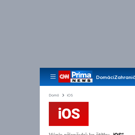
Domácí
Zahranič
Pořady
Domů
iOS
iOS