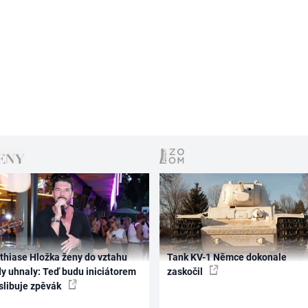
thiase Hložka ženy do vztahu
Tank KV-1 Němce dokonale
dy uhnaly: Teď budu iniciátorem
zaskočil
 slibuje zpěvák