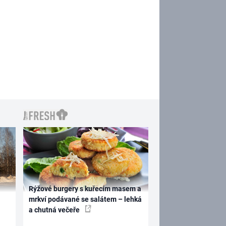
Rýžové burgery s kuřecím masem a
mrkví podávané se salátem – lehká
a chutná večeře