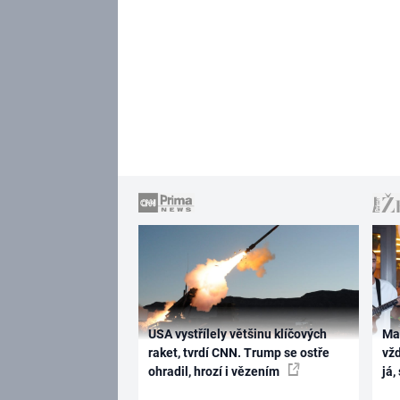
USA vystřílely většinu klíčových
Ma
raket, tvrdí CNN. Trump se ostře
vž
ohradil, hrozí i vězením
já,