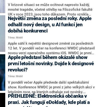
do vysílání přinášejí každodenní příběhy lidí z celé
V krizové situaci se může ocitnout naprosto každý,
republiky, palčivé lokální problémy, které se přímo
mnohé tragédie, včetně střelby na Filozofické fakultě
týkají diváků, i mnoho zajímavostí a tipů pro
UK v roce 2023, jsou toho důkazem. Proto vznikla
Největší změna za poslední roky. Apple
cestování.
nová SOS aplikace pro mobilní telefony: Maják. Mezi
jeho největší přednosti se řadí přivolání pomoci,
odhalil nový design, u AI funkcí jen
upozornění blízkých či prostřednictvím tichého chatu
dobíhá konkurenci
s policií předání důležitých informací. V různých
Téma: Mobil
režimech aplikace umožňuje sdílet polohu a nabízí
řadu praktických rad a postupů pro různé mimořádné
Apple sáhl k největší designové změně za posledních
situace. Na všech platformách je Maják ke stažení
12 let. V pondělí večer na konferenci WWDC představil
zdarma.
novou verzi operačního systému iOS. WWDC je první
Apple představí během okázalé show
velkou akcí amerického výrobce telefonů a tradičně se
nesla ve světle spektakulární show. Jenže „jablečné“
první letošní novinky. Dojde k designové
inovace zůstávají ve stínu konkurentů, kteří se
revoluci?
předhánějí ve zlepšování umělé inteligence. Apple sice
Téma: Mobil
představil nové AI funkce, ale nestačí tempu svých
soupeřů.
V pondělí večer Apple předvede další spektakulární
show. Konference WWDC je první z jeho velkých akcí v
letošním roce, na kterých odhaluje své novinky.
PŘEHLEDNĚ: Elektronická občanka v
Představení nejnovějších modelů iPhonů si schovává
až na podzim, přesto se očekává, že na svět přivede
praxi. Jak fungují eDoklady, kde platí a
jednu revoluční novinku. Týká se úprav operačního