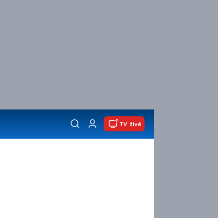
TV živě