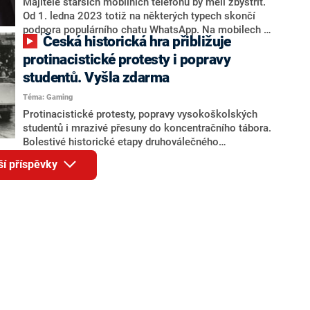
Majitelé starších mobilních telefonů by měli zbystřit.
Od 1. ledna 2023 totiž na některých typech skončí
podpora populárního chatu WhatsApp. Na mobilech se
Česká historická hra přibližuje
staršími operačními systémy tak aplikace může
přestat fungovat. Společnost Meta, která za
protinacistické protesty i popravy
WhatsAppem stojí, zveřejnila seznam modelů, kterých
studentů. Vyšla zdarma
se ukončení podpory týká. Pokud mezi nimi najdete i
Téma: Gaming
svůj telefon a aplikaci chce užívat, nákupu novějšího
zařízení se nevyhnete.
Protinacistické protesty, popravy vysokoškolských
studentů i mrazivé přesuny do koncentračního tábora.
Bolestivé historické etapy druhoválečného
Československa připomíná nová česká hra Train to
ší příspěvky
Sachsenhausen, za kterou stojí vývojáři ze studia
Charles Games a historici z organizace Živá paměť.
Titul je dostupný zdarma pro PC i mobilní zařízení s
Androidem či iOS.