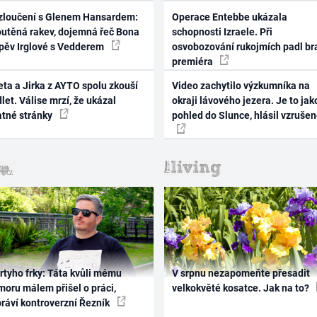
zloučení s Glenem Hansardem:
Operace Entebbe ukázala
outěná rakev, dojemná řeč Bona
schopnosti Izraele. Při
zpěv Irglové s Vedderem
osvobozování rukojmích padl br
premiéra
ta a Jirka z AYTO spolu zkouší
Video zachytilo výzkumníka na
let. Válise mrzí, že ukázal
okraji lávového jezera. Je to jak
atné stránky
pohled do Slunce, hlásil vzruše
rtyho frky: Táta kvůli mému
V srpnu nezapomeňte přesadit
oru málem přišel o práci,
velkokvěté kosatce. Jak na to?
práví kontroverzní Řezník