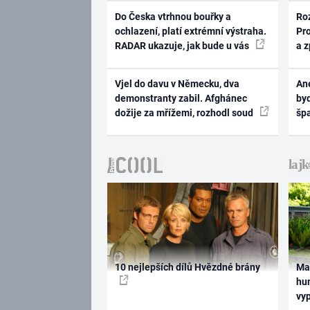
Do Česka vtrhnou bouřky a
Ro
ochlazení, platí extrémní výstraha.
Pr
RADAR ukazuje, jak bude u vás
a 
Vjel do davu v Německu, dva
Ane
demonstranty zabil. Afghánec
byd
dožije za mřížemi, rozhodl soud
šp
10 nejlepších dílů Hvězdné brány
Ma
hum
vy