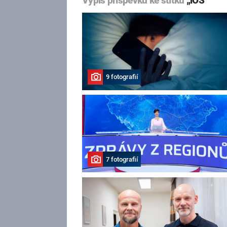
Výpis příspěvků ke štítku
„iOS“
9 fotografií
7 fotografií