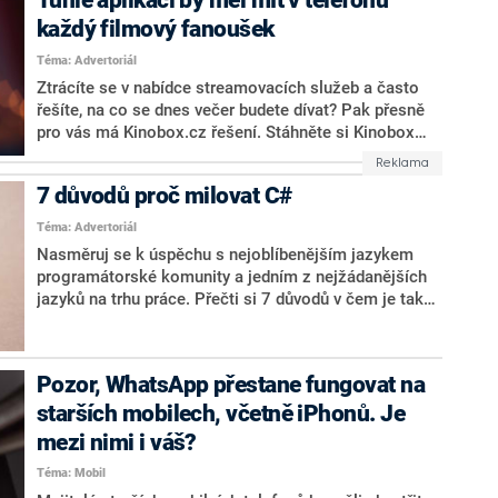
Tuhle aplikaci by měl mít v telefonu
způsobů novodobé komunikace. Dá se s ním platit
každý filmový fanoušek
bez nutnosti vytahovat peněženku, načíst seznam
alergenů, přejít do menu restaurací či prokázat hotové
Téma: Advertoriál
očkování či platné vízum na letišti. QR kódy ostatně
Ztrácíte se v nabídce streamovacích služeb a často
hojně používá i redakce CNN Prima NEWS – od
řešíte, na co se dnes večer budete dívat? Pak přesně
Hlavních zpráv po pořad Showtime.
pro vás má Kinobox.cz řešení. Stáhněte si Kinobox
aplikaci pro Android nebo iOS a najděte, na co se
dívat.
7 důvodů proč milovat C#
Téma: Advertoriál
Nasměruj se k úspěchu s nejoblíbenějším jazykem
programátorské komunity a jedním z nejžádanějších
jazyků na trhu práce. Přečti si 7 důvodů v čem je tak
výjimečný a proč se ti vyplatí se ho naučit.
Pozor, WhatsApp přestane fungovat na
starších mobilech, včetně iPhonů. Je
mezi nimi i váš?
Téma: Mobil