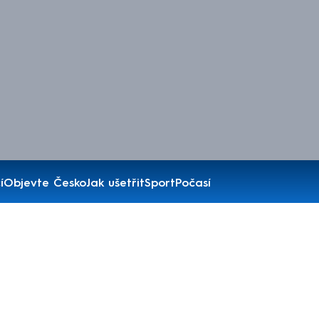
í
Objevte Česko
Jak ušetřit
Sport
Počasí