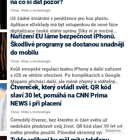
na co si dát pozor?
systému iOS. Po několika letech dojde k výrazným
Téma: Věda a technologie
změnám designu. Podle dalších informací se však
nedá předpokládat představení nových významných AI
Už žádné šmátrání v peněžence pro kus plastu.
funkcí.
Aplikace eDoklady má být vstupenkou do nové fáze
digitalizace české státní správy. Díky ní je možné
Nařízení EU láme bezpečnost iPhonů.
prokazovat svou identitu za pomocí mobilního
telefonu a elektronického občanského průkazu.
Škodlivé programy se dostanou snadněji
Prozatím má omezené využití, postupně by se ale
do mobilu
aplikace měla rozšířit o další užitečné služby. Jak
Téma: Věda a technologie
aktivovat eDoklady, kde platí, kdy je začnou uznávat i
na ambasádách a na co si dát velký pozor? Podívejte
Kvůli evropské regulaci budou iPhony a další zařízení
se na přehled nejdůležitějších informací, který
s iOS ve větším ohrožení. Po komplikacích s Google
zpracovala redakce CNN Prima NEWS.
Mapami přichází další, ale méně zřejmý a viditelný
Čtvereček, který ovládl svět. QR kód
problém, vyplývající z čerstvě platného evropského
nařízení o digitálních trzích (DMA). Nově totiž musí
slaví 30 let, pomáhá na CNN Prima
Apple „v dobré víře“ dovolit uživatelům stahovat
NEWS i při placení
aplikace třetích stran, tedy i mimo svůj App Store.
Téma: Věda a technologie
Ačkoliv si tím majitelé iPhonů či iPadů přijdou na větší
svobodu, zároveň to znamená velké riziko – aplikace
Černobílý čtverec, bez kterého si část světa už
v App Storu vždy prošly bezpečnostní kontrolou, aby
nedokáže představit svůj život. QR kód slaví 30 let od
se do digitálního obchodu nedostaly podvodné a
svého prvního použití. Původně skromný vynález
škodlivé programy.
japonských inženýrů se stal jedním z klíčových