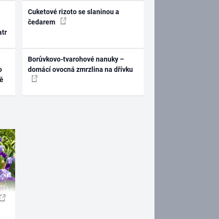
Cuketové rizoto se slaninou a
čedarem
atr
Borůvkovo-tvarohové nanuky –
o
domácí ovocná zmrzlina na dřívku
ně