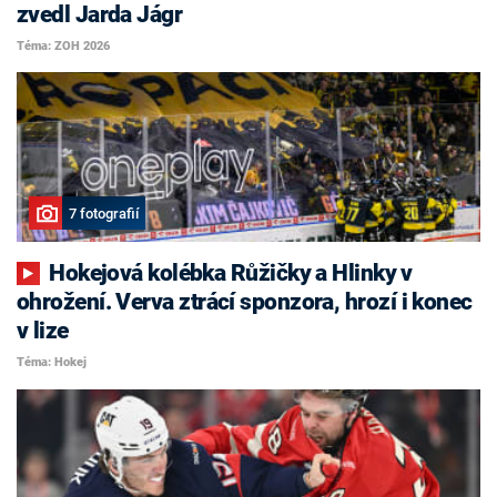
zvedl Jarda Jágr
Téma: ZOH 2026
7 fotografií
Hokejová kolébka Růžičky a Hlinky v
ohrožení. Verva ztrácí sponzora, hrozí i konec
v lize
Téma: Hokej