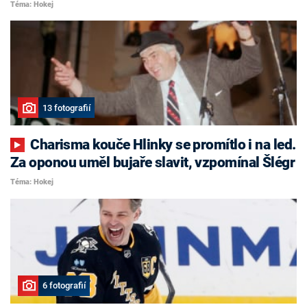
Téma: Hokej
13 fotografií
Charisma kouče Hlinky se promítlo i na led.
Za oponou uměl bujaře slavit, vzpomínal Šlégr
Téma: Hokej
6 fotografií