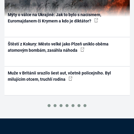
Mýty o válce na Ukrajině: Jak to bylo s nacismem,
Euromajdanem či Krymem a kdo je diktátor?
Štěstí z Kokury: Město velké jako Plzeň uniklo oběma
atomovým bombám, zasáhla náhoda
Muže v Británii srazilo šest aut, včetně policejního. Byl
milujícím otcem, truchlí rodina