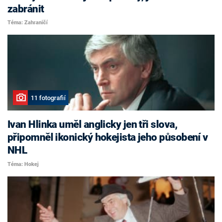
zabránit
Téma: Zahraničí
11 fotografií
Ivan Hlinka uměl anglicky jen tři slova,
připomněl ikonický hokejista jeho působení v
NHL
Téma: Hokej