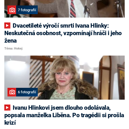
7 fotografií
Dvacetileté výročí smrti Ivana Hlinky:
Neskutečná osobnost, vzpomínají hráči i jeho
žena
Téma: Hokej
6 fotografií
Ivanu Hlinkovi jsem dlouho odolávala,
popsala manželka Liběna. Po tragédii si prošla
krizí