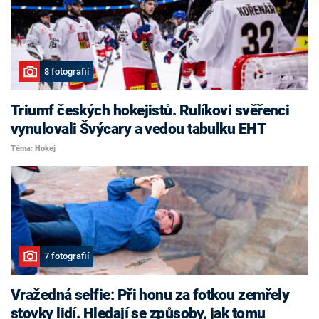
8 fotografií
Triumf českých hokejistů. Rulíkovi svěřenci
vynulovali Švýcary a vedou tabulku EHT
Téma: Hokej
7 fotografií
Vražedná selfie: Při honu za fotkou zemřely
stovky lidí. Hledají se způsoby, jak tomu