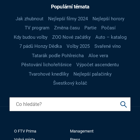
Populární témata
Jak zhubnout
Nejlepší filmy 2024
Nejlepší horory
TV program
Změna času
Partie
Počasí
Kdy budou volby
ZOO Nové začátky
Auto – katalog
7 pádů Honzy Dědka
Volby 2025
Svařené víno
Tatarák podle Pohlreicha
Aloe vera
Pěstování lichořeřišnice
Výpočet ascendentu
Tvarohové knedlíky
Nejlepší palačinky
Švestkový koláč
O FTV Prima
Management
Volná místa
Press