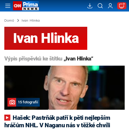
Domů
Ivan Hlinka
Ivan Hlinka
Výpis příspěvků ke štítku
„Ivan Hlinka“
15 fotografií
Hašek: Pastrňák patří k pěti nejlepším
hráčům NHL. V Naganu nás v těžké chvíli