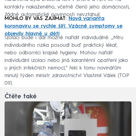
kontakty nakaženého, včetně členů jeho domácnosti,
žádné automatické povinnosti nevztahují.
MOHLO BY VÁS ZAJÍMAT:
Nová varianta
koronaviru se rychle šíří. Vzácné symptomy se
objevily hlavně u dětí
Izolaci bude i dál možné nařídit individuálně. „Míru
individuálního rizika posoudí buď praktický lékař,
nebo odborníci krajské hygieny. Mohou nařídit
individuální izolaci nebo jiná karanténní opatření jako
u jiných infekčních nemocí,“ řekl k tomu novinářům
minulý týden ministr zdravotnictví Vlastimil Válek (TOP
09).
Čtěte také