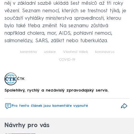
něj v základní sazbě ukládá šest měsíců až tři roky
vězení. Seznam nemocí, kterých se trestnost týká, je
součástí vyhlášky ministerstva spravedlnosti, kterou
bylo také třeba změnit. Na seznamu zůstává
například cholera, mor, AIDS, pohlavní nemoci,
salmonelózy, SARS, záškrt nebo tuberkulóza.
karanténa
izolace
Vlastimil Válek
koronavirus
COVID-19
ČTK
Spolehlivý, rychlý a nezávislý zpravodajský servis.
Pro tento článek jsou komentáře vypnuté
Návrhy pro vás