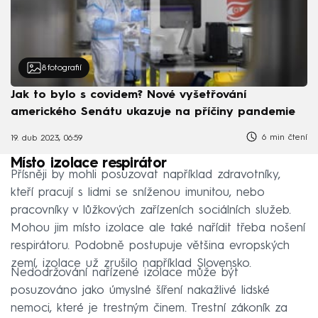
8
fotografií
Jak to bylo s covidem? Nové vyšetřování
amerického Senátu ukazuje na příčiny pandemie
6 min čtení
19. dub 2023, 06:59
Místo izolace respirátor
Přísněji by mohli posuzovat například zdravotníky,
kteří pracují s lidmi se sníženou imunitou, nebo
pracovníky v lůžkových zařízeních sociálních služeb.
Mohou jim místo izolace ale také nařídit třeba nošení
respirátoru. Podobně postupuje většina evropských
zemí, izolace už zrušilo například Slovensko.
Nedodržování nařízené izolace může být
posuzováno jako úmyslné šíření nakažlivé lidské
nemoci, které je trestným činem. Trestní zákoník za