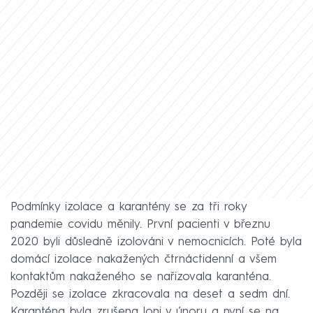
Podmínky izolace a karantény se za tři roky
pandemie covidu měnily. První pacienti v březnu
2020 byli důsledně izolováni v nemocnicích. Poté byla
domácí izolace nakažených čtrnáctidenní a všem
kontaktům nakaženého se nařizovala karanténa.
Později se izolace zkracovala na deset a sedm dní.
Karanténa byla zrušena loni v únoru a nyní se na