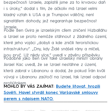
bezpečnosti Izraele, zaplatili jsme za to krvavou daň
i s úroky,“ dodal s tím, že ačkoliv má Izrael velmi
kladný vztah k USA a je Trumpovi vděčný, není
signatářem dohody, jež negarantuje bezpečnost
Izraele.
Podle Ben Gvira je izraelským cílem zničení Hizballáhu
a Izrael se proto nemůže stáhnout z žádného území,
které jeho vojáci „dobyli a kde zničili teroristickou
infrastrukturu“. „Dny, kdy Židé snášeli rány a mlčeli,
jsou pryč. Už nikdy více,“ uvedl v závěru příspěvku.
Podobně jako Ben Gvir také izraelský ministr obrany
Jisrael Kac uvedl, že se Izrael nestáhne z území,
která zabral v Libanonu a dodal, že pokud Írán kvůli
vývoji v Libanonu zaútočí na Izrael, tak Izrael odpoví
protiútokem.
MOHLO BY VÁS ZAJÍMAT:
Budete litovat, hrozili
Sověti. Havel stvrdil konec Varšavské smlouvy
perem s nápisem NATO.
Failed to fetch