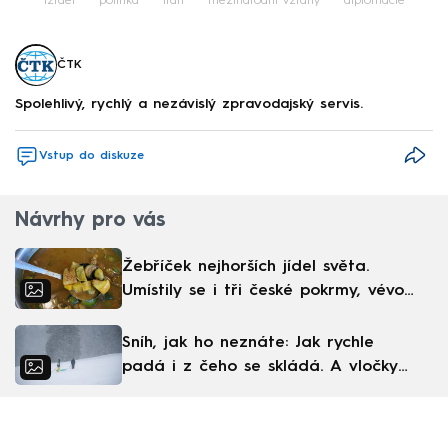
Izrael
politika
Írán
mezinárodní vztahy
diplomacie
ČTK
Spolehlivý, rychlý a nezávislý zpravodajský servis.
Vstup do diskuze
Návrhy pro vás
Žebříček nejhorších jídel světa.
Umístily se i tři české pokrmy, vévodí
skandinávská kuchyně
Sníh, jak ho neznáte: Jak rychle
padá i z čeho se skládá. A vločky
nejsou bílé