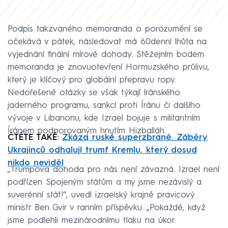
Podpis takzvaného memoranda o porozumění se
očekává v pátek, následovat má 60denní lhůta na
vyjednání finální mírové dohody. Stěžejním bodem
memoranda je znovuotevření Hormuzského průlivu,
který je klíčový pro globální přepravu ropy.
Nedořešené otázky se však týkají íránského
jaderného programu, sankcí proti Íránu či dalšího
vývoje v Libanonu, kde Izrael bojuje s militantním
Íránem podporovaným hnutím Hizballáh.
ČTĚTE TAKÉ:
Zkáza ruské superzbraně. Záběry
Ukrajinců odhalují trumf Kremlu, který dosud
nikdo neviděl
„Trumpova dohoda pro nás není závazná. Izrael není
podřízen Spojeným státům a my jsme nezávislý a
suverénní stát!“, uvedl izraelský krajně pravicový
ministr Ben Gvir v ranním příspěvku. „Pokaždé, když
jsme podlehli mezinárodnímu tlaku na úkor