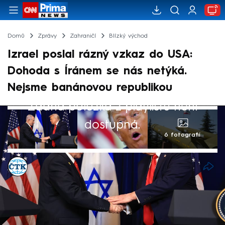
Domů
Zprávy
Zahraničí
Blízký východ
Izrael poslal rázný vzkaz do USA:
Dohoda s Íránem se nás netýká.
Nejsme banánovou republikou
Žádná položka z playlistu není
dostupná.
6 fotografií
ČTK
15. čvn 2026, 11:09
Izrael není vázán dohodou mezi USA a
Íránem, uvedl v pondělí ráno izraelský