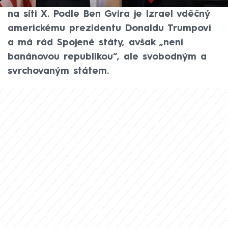
ministr národní bezpečnosti Itamar Ben Gvir
na síti X. Podle Ben Gvira je Izrael vděčný
americkému prezidentu Donaldu Trumpovi
a má rád Spojené státy, avšak „není
banánovou republikou“, ale svobodným a
svrchovaným státem.