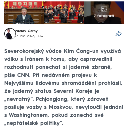
7 fotografií
Václav Černý
25. bře 2026, 17:14
Severokorejský vůdce Kim Čong-un využívá
válku s Íránem k tomu, aby ospravedlnil
rozhodnutí ponechat si jaderné zbraně,
píše CNN. Při nedávném projevu k
Nejvyššímu lidovému shromáždění prohlásil,
že jaderný status Severní Koreje je
„nevratný“. Pchjongjang, který zároveň
posiluje vazby s Moskvou, nevyloučil jednání
s Washingtonem, pokud zanechá své
„nepřátelské politiky“.