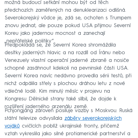
možná budoucí setkání mohou být od těch
předchozích zaměřených na denuklearizaci odlišná.
Severokorejský vůdce je, zdá se, ochoten s Trumpem
znovu jednat, ale pouze pokud USA přijmou Severní
Koreu jako jadernou mocnost a zanechají
„nepřátelské politiky“.
Předpokládá se, že Severní Korea shromáždila
desítky jaderných hlavic a na rozdíl od Íránu nebo
Venezuely vlastní operační jaderné zbraně a nosiče
schopné zasáhnout kdekoli na pevninské části USA.
Severní Korea navíc nedávno provedla sérii testů, při
nichž odpálila střely s plochou dráhou letu z nové
válečné lodě. Kim minulý měsíc v projevu na
Kongresu Dělnické strany také slíbil, že dojde k
rozšíření jaderného arzenálu země.
Pchjongjang zároveň posiluje vazby s Moskvou. Ruská
státní televize odvysílala
záběry severokorejských
vojáků
cvičících poblíž ukrajinské fronty, přičemž
vztah vykreslila jako silné protiamerické partnerství a