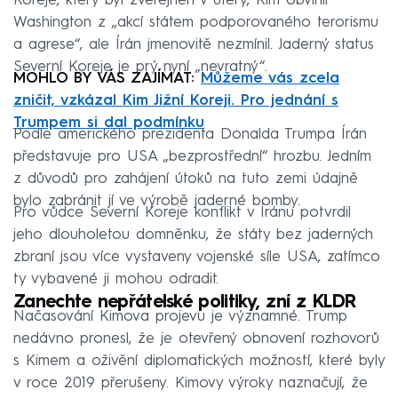
Koreje, který byl zveřejněn v úterý, Kim obvinil
Washington z „akcí státem podporovaného terorismu
a agrese“, ale Írán jmenovitě nezmínil. Jaderný status
Severní Koreje je prý nyní „nevratný“.
MOHLO BY VÁS ZAJÍMAT:
Můžeme vás zcela
zničit, vzkázal Kim Jižní Koreji. Pro jednání s
Trumpem si dal podmínku
Podle amerického prezidenta Donalda Trumpa Írán
představuje pro USA „bezprostřední“ hrozbu. Jedním
z důvodů pro zahájení útoků na tuto zemi údajně
bylo zabránit jí ve výrobě jaderné bomby.
Pro vůdce Severní Koreje konflikt v Íránu potvrdil
jeho dlouholetou domněnku, že státy bez jaderných
zbraní jsou více vystaveny vojenské síle USA, zatímco
ty vybavené ji mohou odradit.
Zanechte nepřátelské politiky, zní z KLDR
Načasování Kimova projevu je významné. Trump
nedávno pronesl, že je otevřený obnovení rozhovorů
s Kimem a oživění diplomatických možností, které byly
v roce 2019 přerušeny. Kimovy výroky naznačují, že