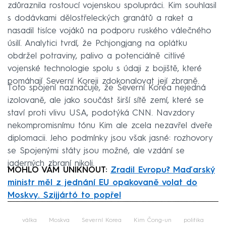
zdůraznila rostoucí vojenskou spolupráci. Kim souhlasil
s dodávkami dělostřeleckých granátů a raket a
nasadil tisíce vojáků na podporu ruského válečného
úsilí. Analytici tvrdí, že Pchjongjang na oplátku
obdržel potraviny, palivo a potenciálně citlivé
vojenské technologie spolu s údaji z bojiště, které
pomáhají Severní Koreji zdokonalovat její zbraně.
Toto spojení naznačuje, že Severní Korea nejedná
izolovaně, ale jako součást širší sítě zemí, které se
staví proti vlivu USA, podotýká CNN. Navzdory
nekompromisnímu tónu Kim ale zcela nezavřel dveře
diplomacii. Jeho podmínky jsou však jasné: rozhovory
se Spojenými státy jsou možné, ale vzdání se
jaderných zbraní nikoli.
MOHLO VÁM UNIKNOUT:
Zradil Evropu? Maďarský
ministr měl z jednání EU opakovaně volat do
Moskvy. Szijjártó to popřel
Failed to fetch
válka
Moskva
Severní Korea
Kim Čong-un
politika