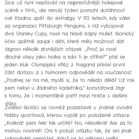
Sice už nyní nepůsobí na nejprestižnější hokejové
scéně v NHL, ale minulý týden pomohl dotáhnout
své Kladno zpět do extraligy. V 90. letech, kdy válel
za organizaci Pittsburgh Penguins, s níž vybojoval
dva Stanley Cupy, nosil na hlavě bájný mullet. Ikonický
účes zpětně zaujal i děti, které měly možnost dát
Jágrovi několik drsnějších otázek. „Proč jsi nosil
dlouhé vlasy jako holka a kdo ti je stříhá?“ ptal se
jeden kluk. Olympijský vítěz z Nagana přešel první
část dotazu a s humorem odpověděl na současnost.
„Podívej se na mě, myslíš si, že to někdo dělá? Už rok
jsem nebyl u žádného kadeřníka,“ konstatoval Jágr
k tomu, že i momentálně patří mezi hráče s delšími
vlasy.
Zvídaví školáci se rovněž pozastavili u známé úvodní
hlášky sportovců, kterou vypálí po položené otázce.
„Kolikrát jsem řekl tak určitě? No, několikrát. Ale za to
mohou novináři. Oni ti položí otázku tak, že ani jinak
odpovědět nemůžeš. Když se to někomu nelíbí,