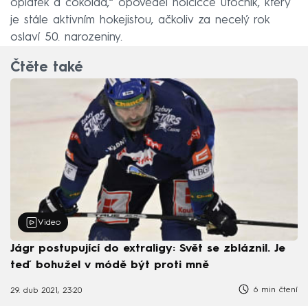
oplatek a čokolád,“ opověděl holčičce útočník, který
je stále aktivním hokejistou, ačkoliv za necelý rok
oslaví 50. narozeniny.
Čtěte také
Video
Jágr postupující do extraligy: Svět se zbláznil. Je
teď bohužel v módě být proti mně
6 min čtení
29. dub 2021, 23:20