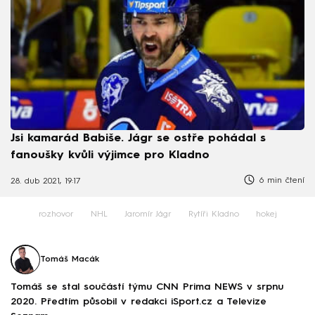
Jsi kamarád Babiše. Jágr se ostře pohádal s
fanoušky kvůli výjimce pro Kladno
6 min čtení
28. dub 2021, 19:17
rozhovor
NHL
Jaromír Jágr
Rytíři Kladno
hokej
Tomáš Macák
Tomáš se stal součástí týmu CNN Prima NEWS v srpnu
2020. Předtím působil v redakci iSport.cz a Televize