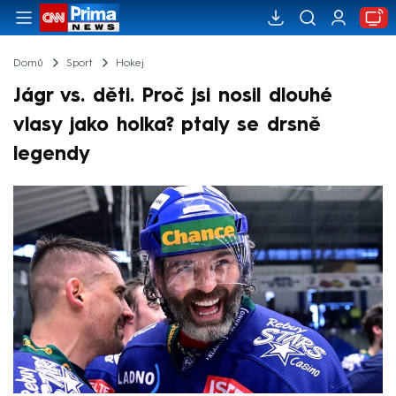
Domů
Sport
Hokej
Jágr vs. děti. Proč jsi nosil dlouhé
vlasy jako holka? ptaly se drsně
legendy