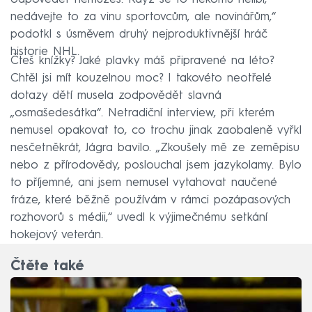
nedávejte to za vinu sportovcům, ale novinářům,“
podotkl s úsměvem druhý nejproduktivnější hráč
historie NHL.
Čteš knížky? Jaké plavky máš připravené na léto?
Chtěl jsi mít kouzelnou moc? I takovéto neotřelé
dotazy dětí musela zodpovědět slavná
„osmašedesátka“. Netradiční interview, při kterém
nemusel opakovat to, co trochu jinak zaobaleně vyřkl
nesčetněkrát, Jágra bavilo. „Zkoušely mě ze zeměpisu
nebo z přírodovědy, poslouchal jsem jazykolamy. Bylo
to příjemné, ani jsem nemusel vytahovat naučené
fráze, které běžně používám v rámci pozápasových
rozhovorů s médii,“ uvedl k výjimečnému setkání
hokejový veterán.
Čtěte také