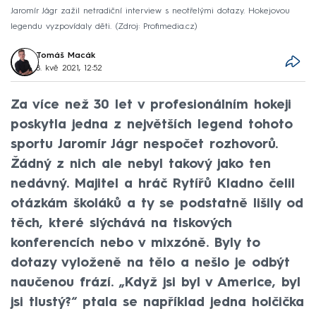
Jaromír Jágr zažil netradiční interview s neotřelými dotazy. Hokejovou
legendu vyzpovídaly děti.
Zdroj: Profimedia.cz
Tomáš Macák
8. kvě 2021, 12:52
Za více než 30 let v profesionálním hokeji
poskytla jedna z největších legend tohoto
sportu Jaromír Jágr nespočet rozhovorů.
Žádný z nich ale nebyl takový jako ten
nedávný. Majitel a hráč Rytířů Kladno čelil
otázkám školáků a ty se podstatně lišily od
těch, které slýchává na tiskových
konferencích nebo v mixzóně. Byly to
dotazy vyloženě na tělo a nešlo je odbýt
naučenou frází. „Když jsi byl v Americe, byl
jsi tlustý?“ ptala se například jedna holčička