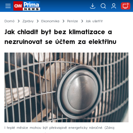
Domů
Zprávy
Ekonomika
Peníze
Jak ušetřit
Jak chladit byt bez klimatizace a
nezruinovat se účtem za elektřinu
I teplé měsíce mohou být překvapivě energeticky náročné.
Zdroj: