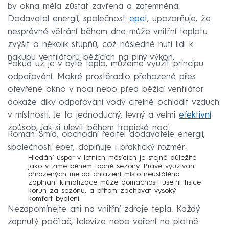
by okna měla zůstat zavřená a zatemněná.
Dodavatel energií, společnost
epet
, upozorňuje, že
nesprávné větrání během dne může vnitřní teplotu
zvýšit o několik stupňů, což následně nutí lidi k
nákupu ventilátorů běžících na plný výkon.
Pokud už je v bytě teplo, můžeme využít principu
odpařování. Mokré prostěradlo přehozené přes
otevřené okno v noci nebo před běžící ventilátor
dokáže díky odpařování vody citelně ochladit vzduch
v místnosti. Je to jednoduchý, levný a velmi
efektivní
způsob, jak si ulevit během tropické noci.
Roman Šmíd, obchodní ředitel dodavatele energií,
společnosti epet, doplňuje i praktický rozměr:
Hledání úspor v letních měsících je stejně důležité
jako v zimě během topné sezóny. Právě využívání
přirozených metod chlazení místo neustálého
zapínání klimatizace může domácnosti ušetřit tisíce
korun za sezónu, a přitom zachovat vysoký
komfort bydlení.
Nezapomínejte ani na vnitřní zdroje tepla. Každý
zapnutý počítač, televize nebo vaření na plotně