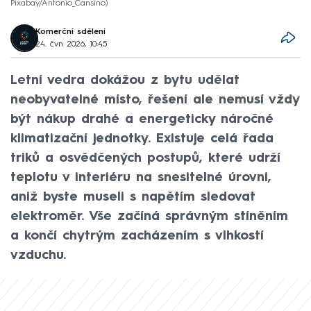
Pixabay/Antonio_Cansino
Komerční sdělení
24. čvn 2026, 10:45
Letní vedra dokážou z bytu udělat
neobyvatelné místo, řešení ale nemusí vždy
být nákup drahé a energeticky náročné
klimatizační jednotky. Existuje celá řada
triků a osvědčených postupů, které udrží
teplotu v interiéru na snesitelné úrovni,
aniž byste museli s napětím sledovat
elektroměr. Vše začíná správným stíněním
a končí chytrým zacházením s vlhkostí
vzduchu.