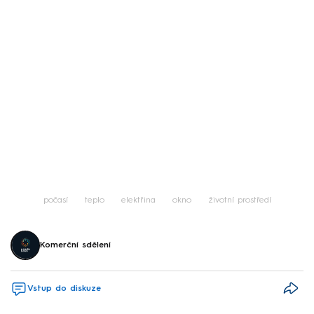
počasí
teplo
elektřina
okno
životní prostředí
Komerční sdělení
Vstup do diskuze