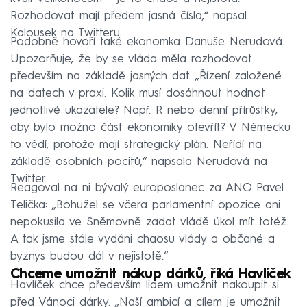
Rozhodovat mají předem jasná čísla,“ napsal
Kalousek na Twitteru.
Podobně hovoří také ekonomka Danuše Nerudová.
Upozorňuje, že by se vláda měla rozhodovat
především na základě jasných dat. „Řízení založené
na datech v praxi. Kolik musí dosáhnout hodnot
jednotlivé ukazatele? Např. R nebo denní přírůstky,
aby bylo možno část ekonomiky otevřít? V Německu
to vědí, protože mají strategický plán. Neřídí na
základě osobních pocitů,“ napsala Nerudová na
Twitter.
Reagoval na ni bývalý europoslanec za ANO Pavel
Telička: „Bohužel se včera parlamentní opozice ani
nepokusila ve Sněmovně zadat vládě úkol mít totéž.
A tak jsme stále vydáni chaosu vlády a občané a
byznys budou dál v nejistotě.“
Chceme umožnit nákup dárků, říká Havlíček
Havlíček chce především lidem umožnit nakoupit si
před Vánoci dárky. „Naší ambicí a cílem je umožnit