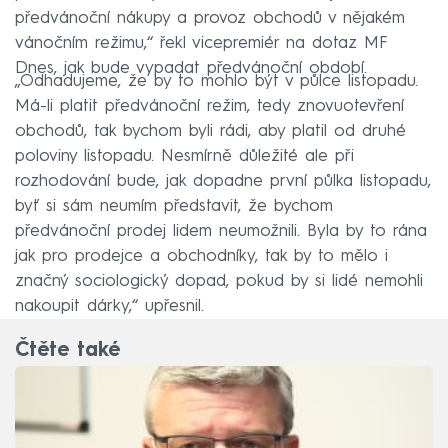
předvánoční nákupy a provoz obchodů v nějakém
vánočním režimu,“ řekl vicepremiér na dotaz MF
Dnes, jak bude vypadat předvánoční období.
„Odhadujeme, že by to mohlo být v půlce listopadu.
Má-li platit předvánoční režim, tedy znovuotevření
obchodů, tak bychom byli rádi, aby platil od druhé
poloviny listopadu. Nesmírně důležité ale při
rozhodování bude, jak dopadne první půlka listopadu,
byť si sám neumím představit, že bychom
předvánoční prodej lidem neumožnili. Byla by to rána
jak pro prodejce a obchodníky, tak by to mělo i
značný sociologický dopad, pokud by si lidé nemohli
nakoupit dárky,“ upřesnil.
Čtěte také