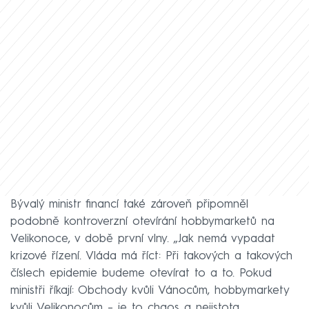
Bývalý ministr financí také zároveň připomněl
podobně kontroverzní otevírání hobbymarketů na
Velikonoce, v době první vlny. „Jak nemá vypadat
krizové řízení. Vláda má říct: Při takových a takových
číslech epidemie budeme otevírat to a to. Pokud
ministři říkají: Obchody kvůli Vánocům, hobbymarkety
kvůli Velikonocům – je to chaos a nejistota.