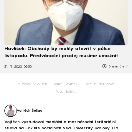
Havlíček: Obchody by mohly otevřít v půlce
listopadu. Předvánoční prodej musíme umožnit
6 min čtení
31. říj 2020, 09:50
Miroslav Kalousek
Karel Havlíček
Danuše Nerudová
Pavel Telička
Vojtěch Šeliga
Vojtěch vystudoval mediální a mezinárodní teritoriální
studia na Fakultě sociálních věd Univerzity Karlovy. Od