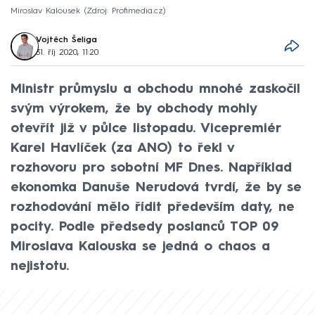
Miroslav Kalousek
Zdroj: Profimedia.cz
Vojtěch Šeliga
31. říj 2020, 11:20
Ministr průmyslu a obchodu mnohé zaskočil
svým výrokem, že by obchody mohly
otevřít již v půlce listopadu. Vicepremiér
Karel Havlíček (za ANO) to řekl v
rozhovoru pro sobotní MF Dnes. Například
ekonomka Danuše Nerudová tvrdí, že by se
rozhodování mělo řídit především daty, ne
pocity. Podle předsedy poslanců TOP 09
Miroslava Kalouska se jedná o chaos a
nejistotu.