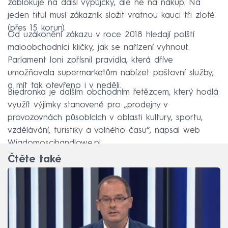
zablokuje na další výpůjčky, ale ne na nákup. Na
jeden titul musí zákazník složit vratnou kauci tři zloté
(přes 15 korun).
Od uzákonění zákazu v roce 2018 hledají polští
maloobchodníci kličky, jak se nařízení vyhnout.
Parlament loni zpřísnil pravidla, která dříve
umožňovala supermarketům nabízet poštovní služby,
a mít tak otevřeno i v neděli.
Biedronka je dalším obchodním řetězcem, který hodlá
využít výjimky stanovené pro „prodejny v
provozovnách působících v oblasti kultury, sportu,
vzdělávání, turistiky a volného času“, napsal web
Wiadomoscihandlowe.pl.
Čtěte také