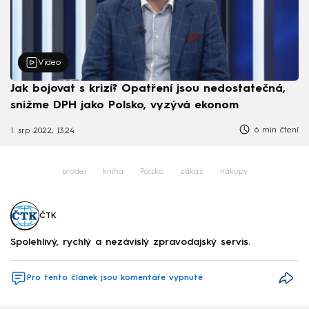
Video
Jak bojovat s krizí? Opatření jsou nedostatečná,
snižme DPH jako Polsko, vyzývá ekonom
6 min čtení
1. srp 2022, 13:24
prodej
kniha
Polsko
zákaz
nákupy
ČTK
Spolehlivý, rychlý a nezávislý zpravodajský servis.
Pro tento článek jsou komentáře vypnuté