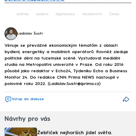
Failed to fetch
politika
bydlení
digitalizace
stavebnictví
Česko
Ladislav Šustr
Věnuje se převážně ekonomickým tématům z oblasti
bydlení, energetiky a mobilních operátorů. Rovněž sleduje
politické dění na tuzemské scéně. Vystudoval mediální
studia na Metropolitní univerzitě v Praze. Od roku 2016
působil jako redaktor v Echo24, Týdeníku Echo a Business
Monitor 24. Do redakce CNN Prima NEWS nastoupil v
polovině roku 2022. (Ladislav.Sustr@iprima.cz)
Vstup do diskuze
Návrhy pro vás
Žebříček nejhorších jídel světa.