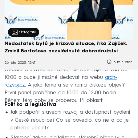
7
fotografií
Nedostatek bytů je krizová situace, říká Zajíček.
Zmínil Bartošovo nezvládnuté dobrodružství
6 min čtení
26. bře 2025, 15:47
Debata o stavebním rozvoji se odehraje 18. září od
10:00 a bude ji možné sledovat na webu
arch-
rozvoj.cz
. A jaká témata se v rámci diskuze objeví?
První panel proběhne od 10:00 do 12:00 hodin.
Během této doby se proberou tři oblasti:
Politika a legislativa
Jak podpořit stavební rozvoj a dostupnost bydlení
v České republice? Co se povedlo, co ne a co je
potřeba udělat?
Stavební zákon, digitalizace, stavební předpisy a