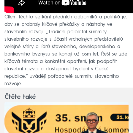
Cílem těchto setkání předních odborníků a politiků je,
aby se probraly klíčové překážky a nástrahy ve
stavebním rozvoji. „Tradiční pololetní summity
stavebního rozvoje s účastí vrcholných představitelů
veřejné sféry a lídrů stavebního, developerského a
bankovního byznysu se konají už osm let. Řeší se zde
klíčová témata a konkrétní opatření, jak podpořit
stavební rozvoj a dostupnost bydlení v České
republice,“ uvádějí pořadatelé summitu stavebního
rozvoje.
Čtěte také