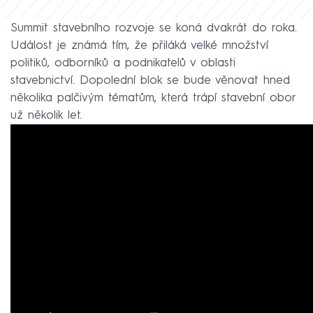
Summit stavebního rozvoje se koná dvakrát do roka.
Událost je známá tím, že přiláká velké množství
politiků, odborníků a podnikatelů v oblasti
stavebnictví. Dopolední blok se bude věnovat hned
několika palčivým tématům, která trápí stavební obor
už několik let.