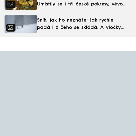
Umístily se i tři české pokrmy, vévodí
skandinávská kuchyně
Sníh, jak ho neznáte: Jak rychle
padá i z čeho se skládá. A vločky
nejsou bílé