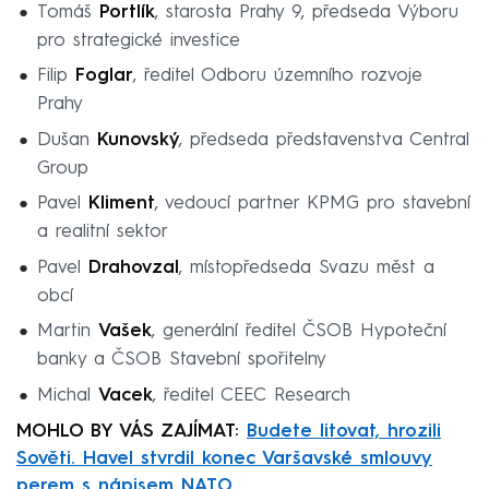
Tomáš
Portlík
, starosta Prahy 9, předseda Výboru
pro strategické investice
Filip
Foglar
, ředitel Odboru územního rozvoje
Prahy
Dušan
Kunovský
, předseda představenstva Central
Group
Pavel
Kliment
, vedoucí partner KPMG pro stavební
a realitní sektor
Pavel
Drahovzal
, místopředseda Svazu měst a
obcí
Martin
Vašek
, generální ředitel ČSOB Hypoteční
banky a ČSOB Stavební spořitelny
Michal
Vacek
, ředitel CEEC Research
MOHLO BY VÁS ZAJÍMAT:
Budete litovat, hrozili
Sověti. Havel stvrdil konec Varšavské smlouvy
perem s nápisem NATO