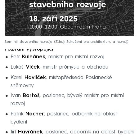
Summit stavebního rozvoje
Zdroj: Sdružení pro architekturu a rozvoj
Pozvaní vystupující
Petr
Kulhánek
, ministr pro místní rozvoj
Lukáš
Vlček
, ministr průmyslu a obchodu
Karel
Havlíček
, místopředseda Poslanecké
sněmovny
Ivan
Bartoš
, poslanec, bývalý ministr pro místní
rozvoj
Patrik
Nacher
, poslanec, odborník na oblast
bydlení
Jiří
Havránek
, poslanec, odborník na oblast bydlení