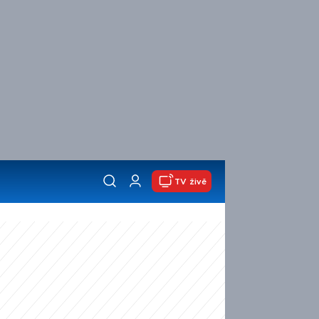
TV živě