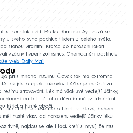
itou sociálních sítí. Matka Shannon Ayersová se
asy u svého syna pochlubit lidem z celého světa,
ea stanou virálními. Krátce po narození lékaři
ali vzácný hyperinzulinismus. Onemocnění postihuje
píše web Daily Mail
.
vodu
je příliš mnoho inzulinu. Člověk tak má extrémně
statě tak jde o opak cukrovky. Léčba je možná za
režimu stravování. Lék má však své vedlejší účinky,
a ochlupení na těle. Z toho důvodu má již tříměsíční
ou kštici a husté obočí.
jak matka chlapce češe nebo hladí po hlavě, během
s měl husté vlasy od narození, vedlejší účinky léku
.
zitivně, najdou se ale i tací, kteří si myslí, že mu