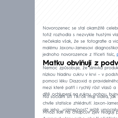
Novorozenec se stal okamžitě celebr
totiž rozhodla s nezvykle hustými vl
nečekala však, že se fotografie a vid
malému Jaxonu-Jamesovi diagnostikov
jednoho novorozence z třiceti tisíc,
Matku obviňují z pod
Nemoc způsobuje, že slinivka produku
nízkou hladinu cukru v krvi – v pod
pomoci léku Diazoxid a pravidelného 
mezi které patří i rychlý růst vlasů 
dítě ochlupení na rukou, nohou, bujn
Na sociální sítí TikTok mají videa, 
chvíle statisíce zhlédnutí. Jaxon-Jame
ale jeho „výjimečnost“ ještě umocnily
Mnozí lidé na chlapcův zjev reagují po