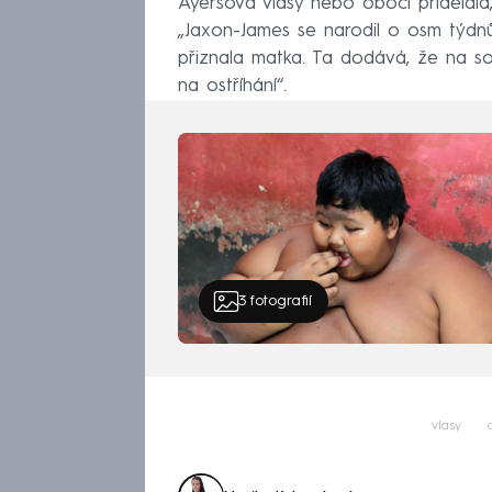
Ayersová vlasy nebo obočí přidělala
„Jaxon-James se narodil o osm týdnů 
přiznala matka. Ta dodává, že na soci
na ostříhání“.
3
fotografií
vlasy