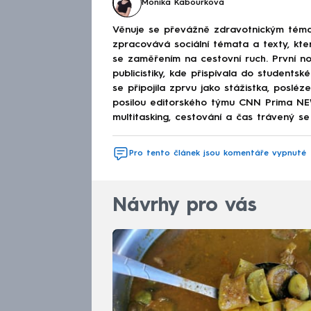
Monika Kabourková
Věnuje se převážně zdravotnickým téma
zpracovává sociální témata a texty, kt
se zaměřením na cestovní ruch. První no
publicistiky, kde přispívala do studen
se připojila zprvu jako stážistka, poslé
posilou editorského týmu CNN Prima NEWS
multitasking, cestování a čas trávený se 
Pro tento článek jsou komentáře vypnuté
Návrhy pro vás