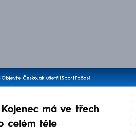
í
Objevte Česko
Jak ušetřit
Sport
Počasí
 Kojenec má ve třech
o celém těle