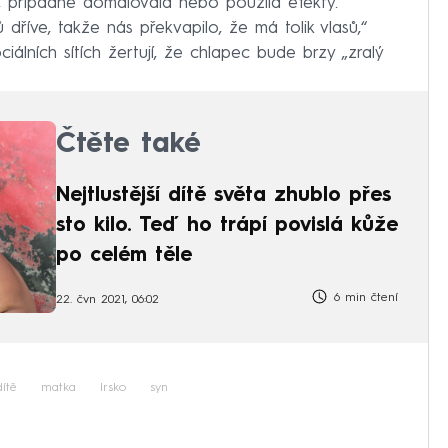
, případně domalovala nebo použila efekty.
dříve, takže nás překvapilo, že má tolik vlasů,“
álních sítích žertují, že chlapec bude brzy „zralý
Čtěte také
Nejtlustější dítě světa zhublo přes
sto kilo. Teď ho trápí povislá kůže
po celém těle
6 min čtení
22. čvn 2021, 06:02
dítě
matka
Irsko
syn