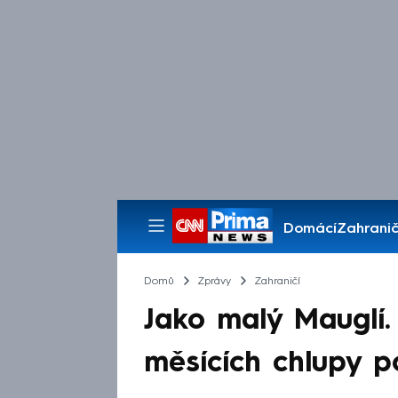
Domácí
Zahranič
Pořady
Domů
Zprávy
Zahraničí
Jako malý Mauglí.
měsících chlupy p