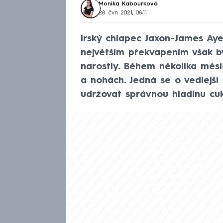
Monika Kabourková
28. čvn 2021, 08:11
Irský chlapec Jaxon-James Aye
největším překvapením však by
narostly. Během několika měsí
a nohách. Jedná se o vedlejší 
udržovat správnou hladinu cuk