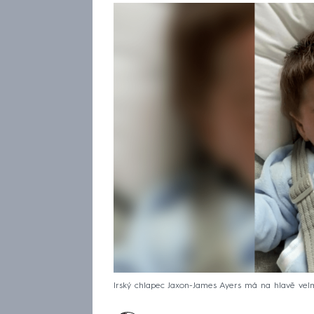
Irský chlapec Jaxon-James Ayers má na hlavě velmi