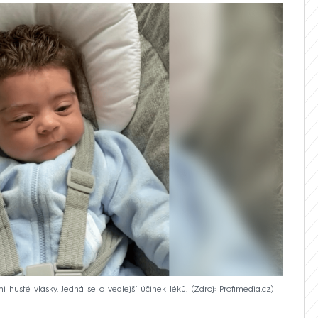
 husté vlásky. Jedná se o vedlejší účinek léků.
Zdroj: Profimedia.cz