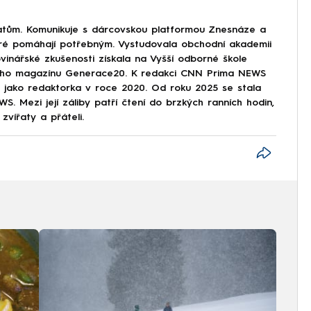
tům. Komunikuje s dárcovskou platformou Znesnáze a
eré pomáhají potřebným. Vystudovala obchodní akademii
vinářské zkušenosti získala na Vyšší odborné škole
tského magazínu Generace20. K redakci CNN Prima NEWS
ze jako redaktorka v roce 2020. Od roku 2025 se stala
. Mezi její záliby patří čtení do brzkých ranních hodin,
zvířaty a přáteli.