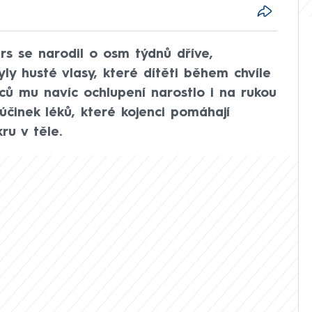
rs se narodil o osm týdnů dříve,
ly husté vlasy, které dítěti během chvíle
ců mu navíc ochlupení narostlo i na rukou
účinek léků, které kojenci pomáhají
ru v těle.