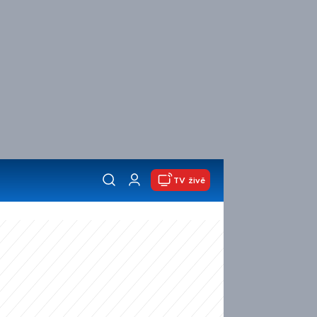
TV živě