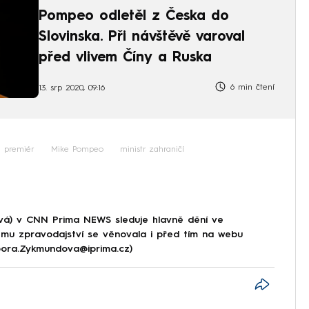
Pompeo odletěl z Česka do
Slovinska. Při návštěvě varoval
před vlivem Číny a Ruska
6 min čtení
13. srp 2020, 09:16
premiér
Mike Pompeo
ministr zahraničí
á) v CNN Prima NEWS sleduje hlavně dění ve
ému zpravodajství se věnovala i před tím na webu
rbora.Zykmundova@iprima.cz)