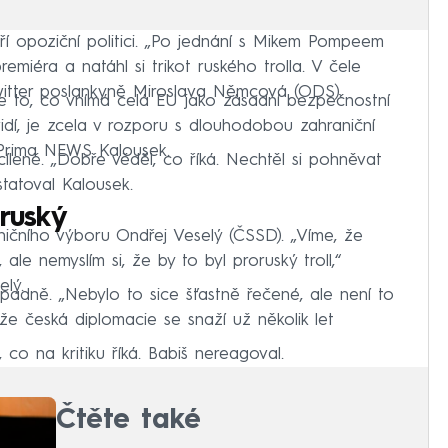
eří opoziční politici. „Po jednání s Mikem Pompeem
miéra a natáhl si trikot ruského trolla. V čele
witter poslankyně Miroslava Němcová (ODS).
, že to, co vnímá celá EU jako zásadní bezpečnostní
idí, je zcela v rozporu s dlouhodobou zahraniční
N Prima NEWS Kalousek.
cíleně. „Dobře věděl, co říká. Nechtěl si pohněvat
statoval Kalousek.
oruský
ničního výboru Ondřej Veselý (ČSSD). „Víme, že
ale nemyslím si, že by to byl proruský troll,“
lý.
padně. „Nebylo to sice šťastně řečené, ale není to
 že česká diplomacie se snaží už několik let
co na kritiku říká. Babiš nereagoval.
Čtěte také