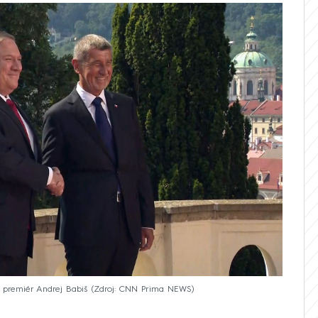
 premiér Andrej Babiš
Zdroj: CNN Prima NEWS