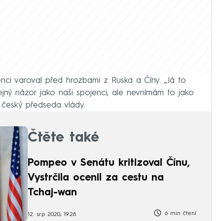
nci varoval před hrozbami z Ruska a Číny. „Já to
ný názor jako naši spojenci, ale nevnímám to jako
 český předseda vlády.
Čtěte také
Pompeo v Senátu kritizoval Čínu,
Vystrčila ocenil za cestu na
Tchaj-wan
6 min čtení
12. srp 2020, 19:28