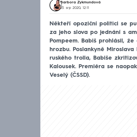
Barbora Zykmundová
13. srp 2020, 12:11
Někteří opoziční politici se p
za jeho slova po jednání s a
Pompeem. Babiš prohlásil, že
hrozbu. Poslankyně Miroslava
ruského trolla, Babiše zkritiz
Kalousek. Premiéra se naopak
Veselý (ČSSD).