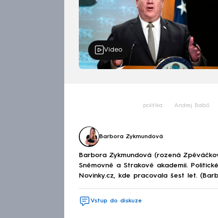
Video
politika
Andrej Babiš
Barbora Zykmundová
Barbora Zykmundová (rozená Zpěváčkov
Sněmovně a Strakově akademii. Politick
Novinky.cz, kde pracovala šest let. (Ba
Vstup do diskuze