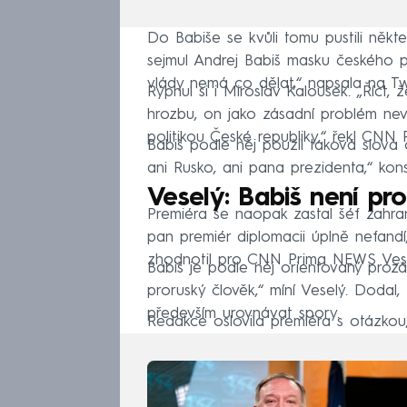
Do Babiše se kvůli tomu pustili někt
sejmul Andrej Babiš masku českého pre
vlády nemá co dělat,“ napsala na T
Rýpnul si i Miroslav Kalousek. „Říct
hrozbu, on jako zásadní problém nev
politikou České republiky,“ řekl CN
Babiš podle něj použil taková slova 
ani Rusko, ani pana prezidenta,“ kon
Veselý: Babiš není pr
Premiéra se naopak zastal šéf zahra
pan premiér diplomacii úplně nefandí, 
zhodnotil pro CNN Prima NEWS Vese
Babiš je podle něj orientovaný prozá
proruský člověk,“ míní Veselý. Dodal,
především urovnávat spory.
Redakce oslovila premiéra s otázkou, 