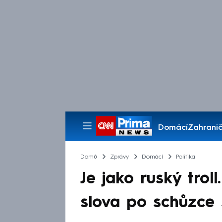
Domácí
Zahranič
Pořady
Domů
Zprávy
Domácí
Politika
Je jako ruský trol
slova po schůzc