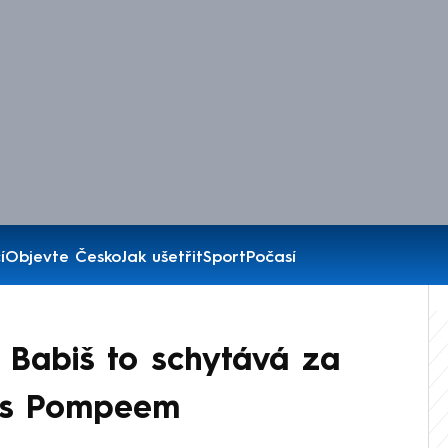
í
Objevte Česko
Jak ušetřit
Sport
Počasí
l. Babiš to schytává za
e s Pompeem