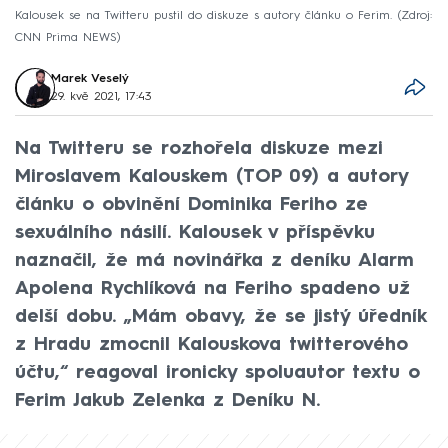
Kalousek se na Twitteru pustil do diskuze s autory článku o Ferim.
Zdroj:
CNN Prima NEWS
Marek Veselý
29. kvě 2021, 17:43
Na Twitteru se rozhořela diskuze mezi
Miroslavem Kalouskem (TOP 09) a autory
článku o obvinění Dominika Feriho ze
sexuálního násilí. Kalousek v příspěvku
naznačil, že má novinářka z deníku Alarm
Apolena Rychlíková na Feriho spadeno už
delší dobu. „Mám obavy, že se jistý úředník
z Hradu zmocnil Kalouskova twitterového
účtu,“ reagoval ironicky spoluautor textu o
Ferim Jakub Zelenka z Deníku N.