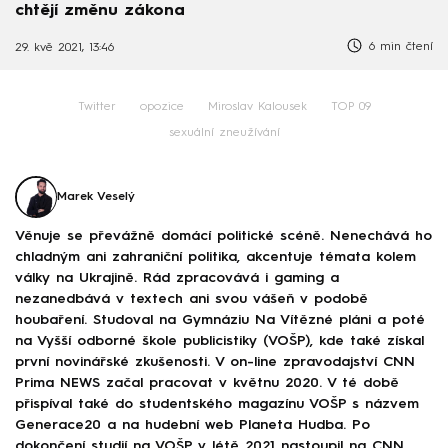
chtějí změnu zákona
6 min čtení
29. kvě 2021, 13:46
Twitter
opozice
Miroslav Kalousek
TOP 09
sexuální zneužívání
Marek Veselý
Věnuje se převážně domácí politické scéně. Nenechává ho
chladným ani zahraniční politika, akcentuje témata kolem
války na Ukrajině. Rád zpracovává i gaming a
nezanedbává v textech ani svou vášeň v podobě
houbaření. Studoval na Gymnáziu Na Vítězné pláni a poté
na Vyšší odborné škole publicistiky (VOŠP), kde také získal
první novinářské zkušenosti. V on-line zpravodajství CNN
Prima NEWS začal pracovat v květnu 2020. V té době
přispíval také do studentského magazínu VOŠP s názvem
Generace20 a na hudební web Planeta Hudba. Po
dokončení studií na VOŠP v létě 2021 nastoupil na CNN