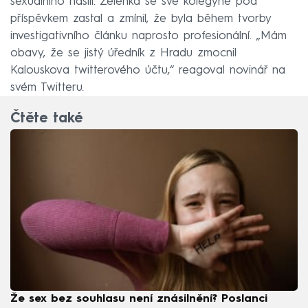
sexuálního násilí. Zelenka se své kolegyně pod
příspěvkem zastal a zmínil, že byla během tvorby
investigativního článku naprosto profesionální. „Mám
obavy, že se jistý úředník z Hradu zmocnil
Kalouskova twitterového účtu,“ reagoval novinář na
svém Twitteru.
Čtěte také
Že sex bez souhlasu není znásilnění? Poslanci