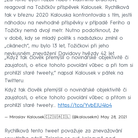
reagoval na Tožičkův příspěvek Kalousek. Rychlíková
tak v březnu 2020 Kalouska konfrontovala s tím, jestli
náhodou na nevhodné příspěvky v případě Feriho a
Tožičky nemá dvojí metr. Nutno podotknout, že
v době, kdy se mladý politik s nadsázkou zmínil o
„cikánech“, mu bylo 13 let, Tožičkovi při jeho
nevkusném znevážení Davidovy hvězdy 42 let.
„Když tak člověk přemýšlí o novinářské objektivitě či
zaujatosti, o etice tohoto povolání vůbec a při tom si
prohlíží staré tweety,“ napsal Kalousek v pátek na
Twitteru.
Když tak člověk přemýšlí o novinářské objektivitě či
zaujatosti, o etice tohoto povolání vůbec a přitom si
prohlíží staré tweety...
https://t.co/YybEJU4lo4
— Miroslav Kalousek🇨🇿🇺🇦🇮🇱 (@kalousekm)
May 28, 2021
Rychlíková tento tweet považuje za znevažování