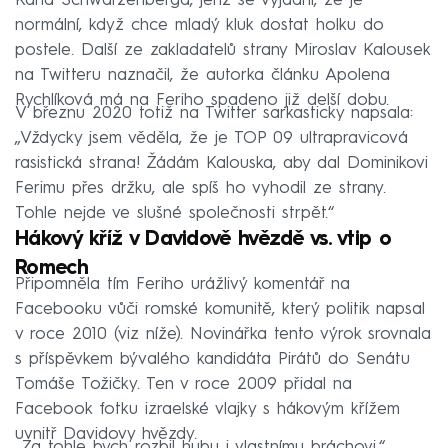
Karla Schwarzenberga, jenž se vyjádřil, že je
normální, když chce mladý kluk dostat holku do
postele. Další ze zakladatelů strany Miroslav Kalousek
na Twitteru naznačil, že autorka článku Apolena
Rychlíková má na Feriho spadeno již delší dobu.
V březnu 2020 totiž na Twitter sarkasticky napsala:
„Vždycky jsem věděla, že je TOP 09 ultrapravicová
rasistická strana! Žádám Kalouska, aby dal Dominikovi
Ferimu přes držku, ale spíš ho vyhodil ze strany.
Tohle nejde ve slušné společnosti strpět.“
Hákový kříž v Davidově hvězdě vs. vtip o
Romech
Připomněla tím Feriho urážlivý komentář na
Facebooku vůči romské komunitě, který politik napsal
v roce 2010 (viz níže). Novinářka tento výrok srovnala
s příspěvkem bývalého kandidáta Pirátů do Senátu
Tomáše Tožičky. Ten v roce 2009 přidal na
Facebook fotku izraelské vlajky s hákovým křížem
uvnitř Davidovy hvězdy.
„Za tohle bych rozbil hubu i vlastnímu bráchovi,“